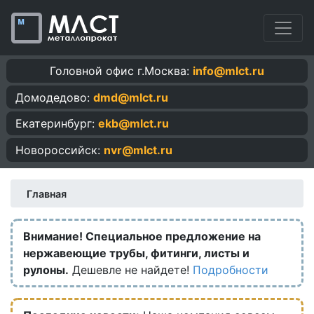
Головной офис г.Москва:
info@mlct.ru
Домодедово:
dmd@mlct.ru
Екатеринбург:
ekb@mlct.ru
Новороссийск:
nvr@mlct.ru
Главная
Внимание! Специальное предложение на
нержавеющие трубы, фитинги, листы и
рулоны.
Дешевле не найдете!
Подробности