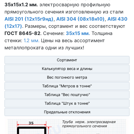
35х15х1.2 мм.
электросварную профильную
прямоугольного сечения изготовленную из стали
AISI 201 (12х15г9нд)
,
AISI 304 (08х18н10)
,
AISI 430
(12х17)
. Размеры, сортамент и вес соответствуют
ГОСТ 8645-82
. Сечение:
35x15 мм.
Толщина
стенки:
1.2 мм.
Цены на весь ассортимент
металлопроката
одни из лучших!
Сортамент
Калькулятор веса и длины
Вес погонного метра
Таблица "Метров в тонне"
Таблица "Вес поштучно"
Таблица "Штук в тонне"
Предельные отклонения