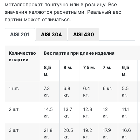
металлопрокат поштучно или в розницу. Все
значения являются расчетными. Реальный вес
партии может отличаться.
AISI 201
AISI 304
AISI 430
Количество
Вес партии при длине изделия
в партии
8,5
8 м.
7,5 м.
7 м.
6,5
м.
м.
1 шт.
7.3
6.8
6.4
6 кг.
5.5
кг.
кг.
кг.
кг.
2 шт.
14.5
13.7
12.8
12
11.1
кг.
кг.
кг.
кг.
кг.
3 шт.
21.8
20.5
19.2
17.9
16.6
кг.
кг.
кг.
кг.
кг.