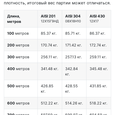
плотность, итоговый вес партии может отличаться.
Длина,
AISI 201
AISI 304
AISI 430
метров
12X15Г9НД
08Х18Н10
12Х17
100
метров
85.37 кг.
85.71 кг.
86.37 кг.
200
метров
170.74 кг.
171.42 кг.
172.74 кг.
300
метров
256.11 кг.
257.13 кг.
259.11 кг.
400
метров
341.48 кг.
342.84
345.48 кг.
кг.
500
метров
426.85
428.55
431.85 кг.
кг.
кг.
600
метров
512.22 кг.
514.26 кг.
518.22 кг.
700
метров
597.59 кг.
599.97 кг.
604.59 кг.