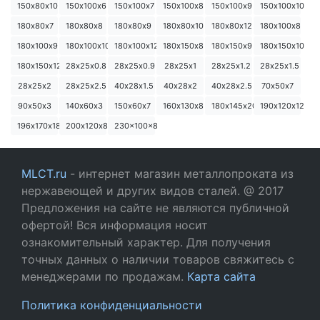
150х80х10
150х100х6
150х100х7
150х100х8
150х100х9
150х100х10
180х80х7
180х80х8
180х80х9
180х80х10
180х80х12
180х100х8
180х100х9
180х100х10
180х100х12
180х150х8
180х150х9
180х150х10
180х150х12
28х25х0.8
28х25х0.9
28х25х1
28х25х1.2
28х25х1.5
28х25х2
28х25х2.5
40х28х1.5
40х28х2
40х28х2.5
70х50х7
90х50х3
140х60х3
150х60х7
160х130х8
180х145х20
190х120х12
196х170х18
200х120х8
230x100x8
MLCT.ru
- интернет магазин металлопроката из
нержавеющей и других видов сталей. @ 2017
Предложения на сайте не являются публичной
офертой! Вся информация носит
ознакомительный характер. Для получения
точных данных о наличии товаров свяжитесь с
менеджерами по продажам.
Карта сайта
Политика конфиденциальности