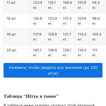
17 шт.
123.4
116.1
108.9
101.6
94.3
кг.
кг.
кг.
кг.
кг.
18 шт.
130.6
122.9
115.3
107.6
99.9
кг.
кг.
кг.
кг.
кг.
19 шт.
137.9
129.8
121.7
113.5
105.4
кг.
кг.
кг.
кг.
кг.
20 шт.
145.1
136.6
128.1
119.5
111
кг.
кг.
кг.
кг.
кг.
Нажмите, чтобы увидеть все значения (до 200
штук)
Таблица "Штук в тонне"
В таблице ниже указано сколько труб заданной