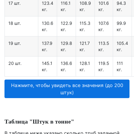
17 шт.
123.4
116.1
108.9
101.6
94.3
кг.
кг.
кг.
кг.
кг.
18 шт.
130.6
122.9
115.3
107.6
99.9
кг.
кг.
кг.
кг.
кг.
19 шт.
137.9
129.8
121.7
113.5
105.4
кг.
кг.
кг.
кг.
кг.
20 шт.
145.1
136.6
128.1
119.5
111
кг.
кг.
кг.
кг.
кг.
Нажмите, чтобы увидеть все значения (до 200
штук)
Таблица "Штук в тонне"
В таблице ниже указано сколько труб заданной