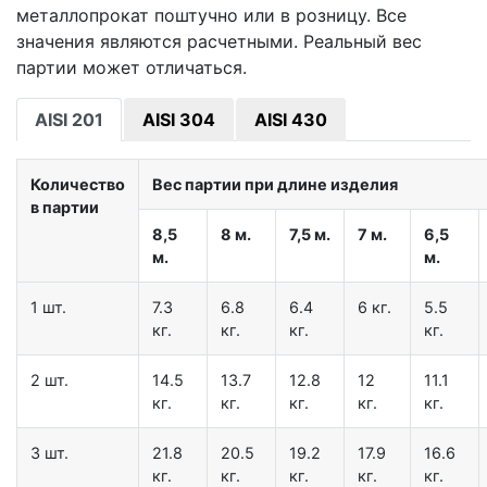
металлопрокат поштучно или в розницу. Все
значения являются расчетными. Реальный вес
партии может отличаться.
AISI 201
AISI 304
AISI 430
Количество
Вес партии при длине изделия
в партии
8,5
8 м.
7,5 м.
7 м.
6,5
м.
м.
1 шт.
7.3
6.8
6.4
6 кг.
5.5
кг.
кг.
кг.
кг.
2 шт.
14.5
13.7
12.8
12
11.1
кг.
кг.
кг.
кг.
кг.
3 шт.
21.8
20.5
19.2
17.9
16.6
кг.
кг.
кг.
кг.
кг.