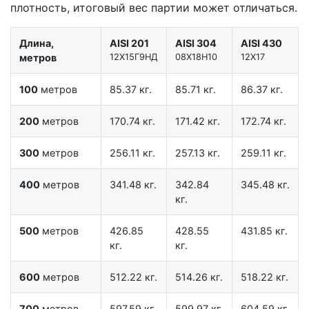
плотность, итоговый вес партии может отличаться.
Длина,
AISI 201
AISI 304
AISI 430
метров
12X15Г9НД
08Х18Н10
12Х17
100
метров
85.37 кг.
85.71 кг.
86.37 кг.
200
метров
170.74 кг.
171.42 кг.
172.74 кг.
300
метров
256.11 кг.
257.13 кг.
259.11 кг.
400
метров
341.48 кг.
342.84
345.48 кг.
кг.
500
метров
426.85
428.55
431.85 кг.
кг.
кг.
600
метров
512.22 кг.
514.26 кг.
518.22 кг.
700
метров
597.59 кг.
599.97 кг.
604.59 кг.