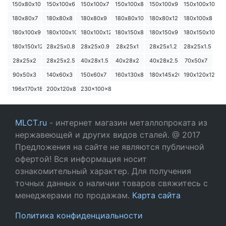
150х80х10
150х100х6
150х100х7
150х100х8
150х100х9
150х100х10
180х80х7
180х80х8
180х80х9
180х80х10
180х80х12
180х100х8
180х100х9
180х100х10
180х100х12
180х150х8
180х150х9
180х150х10
180х150х12
28х25х0.8
28х25х0.9
28х25х1
28х25х1.2
28х25х1.5
28х25х2
28х25х2.5
40х28х1.5
40х28х2
40х28х2.5
70х50х7
90х50х3
140х60х3
150х60х7
160х130х8
180х145х20
190х120х12
196х170х18
200х120х8
230x100x8
MLCT.ru
- интернет магазин металлопроката из
нержавеющей и других видов сталей. @ 2017
Предложения на сайте не являются публичной
офертой! Вся информация носит
ознакомительный характер. Для получения
точных данных о наличии товаров свяжитесь с
менеджерами по продажам.
Карта сайта
Политика конфиденциальности