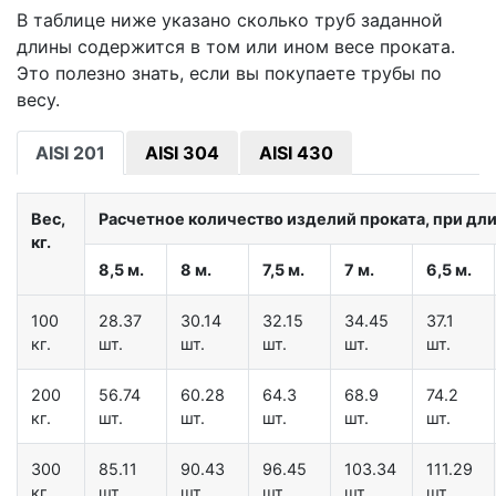
В таблице ниже указано сколько труб заданной
длины содержится в том или ином весе проката.
Это полезно знать, если вы покупаете трубы по
весу.
AISI 201
AISI 304
AISI 430
Вес,
Расчетное количество изделий проката, при дл
кг.
8,5 м.
8 м.
7,5 м.
7 м.
6,5 м.
100
28.37
30.14
32.15
34.45
37.1
кг.
шт.
шт.
шт.
шт.
шт.
200
56.74
60.28
64.3
68.9
74.2
кг.
шт.
шт.
шт.
шт.
шт.
300
85.11
90.43
96.45
103.34
111.29
кг.
шт.
шт.
шт.
шт.
шт.