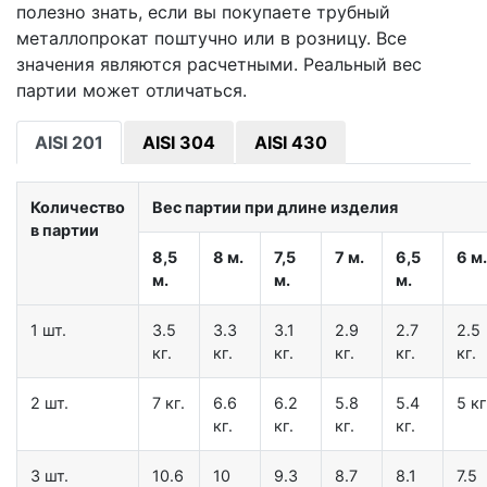
полезно знать, если вы покупаете трубный
металлопрокат поштучно или в розницу. Все
значения являются расчетными. Реальный вес
партии может отличаться.
AISI 201
AISI 304
AISI 430
Количество
Вес партии при длине изделия
в партии
8,5
8 м.
7,5
7 м.
6,5
6 м.
м.
м.
м.
1 шт.
3.5
3.3
3.1
2.9
2.7
2.5
кг.
кг.
кг.
кг.
кг.
кг.
2 шт.
7 кг.
6.6
6.2
5.8
5.4
5 кг
кг.
кг.
кг.
кг.
3 шт.
10.6
10
9.3
8.7
8.1
7.5