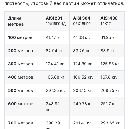
плотность, итоговый вес партии может отличаться.
Длина,
AISI 201
AISI 304
AISI 430
метров
12X15Г9НД
08Х18Н10
12Х17
100
метров
41.47 кг.
41.63 кг.
41.95 кг.
200
метров
82.94 кг.
83.26 кг.
83.9 кг.
300
метров
124.41 кг.
124.89 кг.
125.85 кг.
400
метров
165.88 кг.
166.52 кг.
167.8 кг.
500
метров
207.35 кг.
208.15 кг.
209.75 кг.
600
метров
248.82
249.78 кг.
251.7 кг.
кг.
700
метров
290.29
291.41 кг.
293.65 кг.
кг.