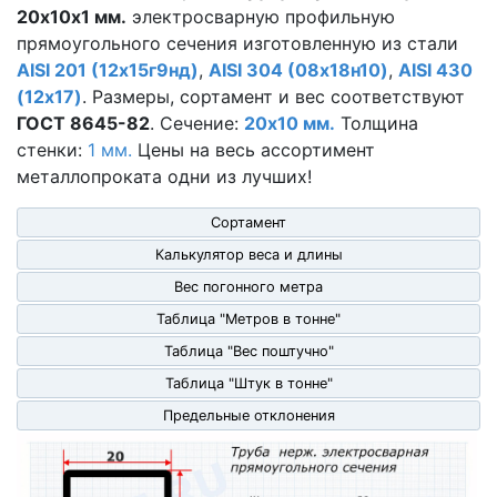
20х10х1 мм.
электросварную профильную
прямоугольного сечения изготовленную из стали
AISI 201 (12х15г9нд)
,
AISI 304 (08х18н10)
,
AISI 430
(12х17)
. Размеры, сортамент и вес соответствуют
ГОСТ 8645-82
. Сечение:
20x10 мм.
Толщина
стенки:
1 мм.
Цены на весь ассортимент
металлопроката
одни из лучших!
Сортамент
Калькулятор веса и длины
Вес погонного метра
Таблица "Метров в тонне"
Таблица "Вес поштучно"
Таблица "Штук в тонне"
Предельные отклонения