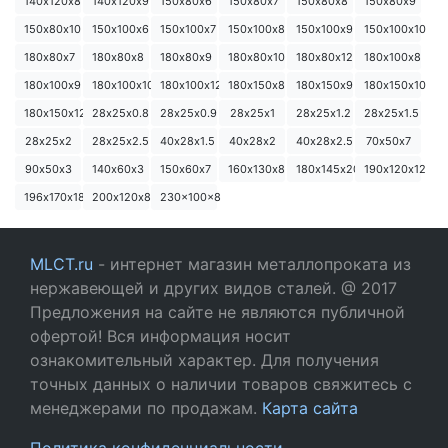
140х120х8
140х120х9
150х80х6
150х80х7
150х80х8
150х80х9
150х80х10
150х100х6
150х100х7
150х100х8
150х100х9
150х100х10
180х80х7
180х80х8
180х80х9
180х80х10
180х80х12
180х100х8
180х100х9
180х100х10
180х100х12
180х150х8
180х150х9
180х150х10
180х150х12
28х25х0.8
28х25х0.9
28х25х1
28х25х1.2
28х25х1.5
28х25х2
28х25х2.5
40х28х1.5
40х28х2
40х28х2.5
70х50х7
90х50х3
140х60х3
150х60х7
160х130х8
180х145х20
190х120х12
196х170х18
200х120х8
230x100x8
MLCT.ru
- интернет магазин металлопроката из
нержавеющей и других видов сталей. @ 2017
Предложения на сайте не являются публичной
офертой! Вся информация носит
ознакомительный характер. Для получения
точных данных о наличии товаров свяжитесь с
менеджерами по продажам.
Карта сайта
Политика конфиденциальности