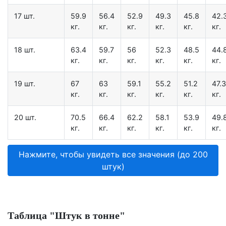
17 шт.
59.9
56.4
52.9
49.3
45.8
42.
кг.
кг.
кг.
кг.
кг.
кг.
18 шт.
63.4
59.7
56
52.3
48.5
44.
кг.
кг.
кг.
кг.
кг.
кг.
19 шт.
67
63
59.1
55.2
51.2
47.3
кг.
кг.
кг.
кг.
кг.
кг.
20 шт.
70.5
66.4
62.2
58.1
53.9
49.
кг.
кг.
кг.
кг.
кг.
кг.
Нажмите, чтобы увидеть все значения (до 200
штук)
Таблица "Штук в тонне"