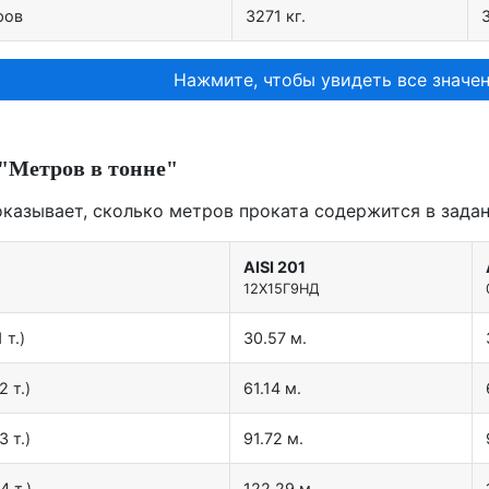
ров
3271 кг.
Нажмите, чтобы увидеть все значен
"Метров в тонне"
оказывает, сколько метров проката содержится в задан
AISI 201
12X15Г9НД
 т.)
30.57 м.
2 т.)
61.14 м.
3 т.)
91.72 м.
4 т.)
122.29 м.