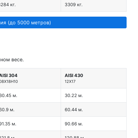
3284 кг.
3309 кг.
ия (до 5000 метров)
ном весе.
AISI 304
AISI 430
08Х18Н10
12Х17
30.45 м.
30.22 м.
60.9 м.
60.44 м.
91.35 м.
90.66 м.
121.8 м.
120.88 м.