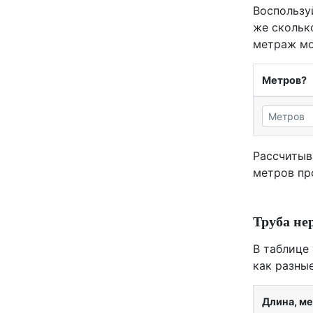
Воспользу
же скольк
метраж мо
Метров?
Рассчитыв
метров пр
Труба не
В таблице
как разны
Длина, м