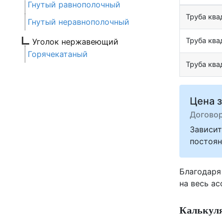
Гнутый равнополочный
Труба кв
Гнутый неравнополочный
Труба кв
Уголок нержавеющий
Горячекатаный
Труба кв
Цена з
Догово
Зависит
постоян
Благодаря
на весь а
Калькуля