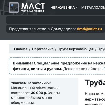
НЕРЖАВЕЙКА
МЕТАЛЛОЛО
Представительство в
Домодедово:
dmd@mlct.ru
/
/
/
Главная
Нержавейка
Труба нержавеющая
Тру
Внимание! Специальное предложение на нерж
фитинги, листы и рулоны.
Дешевле не найдете!
Труб
Уважаемые заказчики!
Минимальный объем заявки
составляет
30 000 р.
Заказы
Наша комп
меньшего объема мы не
нержавею
обслуживаем.
определен