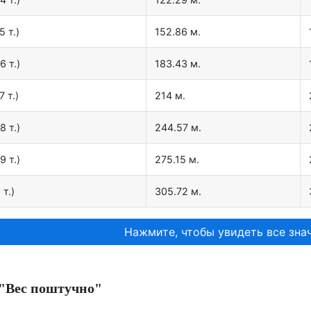
5 т.)
152.86 м.
6 т.)
183.43 м.
7 т.)
214 м.
8 т.)
244.57 м.
9 т.)
275.15 м.
 т.)
305.72 м.
Нажмите, чтобы увидеть все знач
"Вес поштучно"