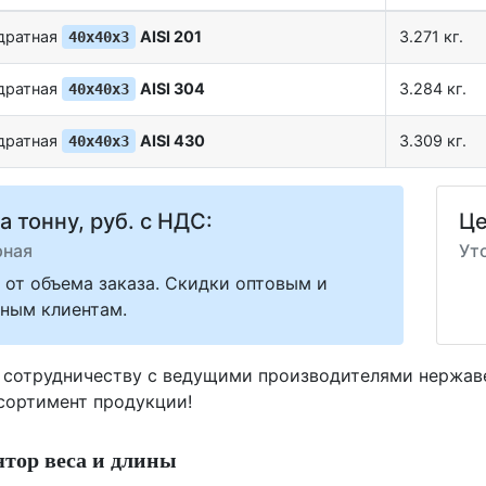
адратная
AISI 201
3.271 кг.
40х40х3
адратная
AISI 304
3.284 кг.
40х40х3
адратная
AISI 430
3.309 кг.
40х40х3
а тонну, руб. с НДС:
Це
рная
Ут
 от объема заказа. Скидки оптовым и
ным клиентам.
 сотрудничеству с ведущими производителями нержа
ссортимент продукции!
тор веса и длины