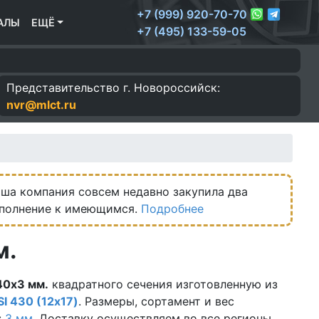
+7 (999) 920-70-70
АЛЫ
ЕЩЁ
+7 (495) 133-59-05
Представительство г.
Новороссийск:
nvr@mlct.ru
ша компания совсем недавно закупила два
ополнение к имеющимся.
Подробнее
м.
0х3 мм.
квадратного сечения изготовленную из
SI 430 (12х17)
. Размеры, сортамент и вес
:
3 мм.
Доставку осуществляем во все регионы