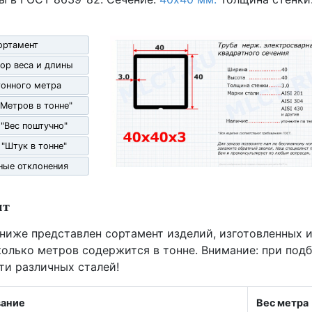
ортамент
ор веса и длины
гонного метра
"Метров в тонне"
 "Вес поштучно"
 "Штук в тонне"
ные отклонения
нт
 ниже представлен сортамент изделий, изготовленных и
олько метров содержится в тонне. Внимание: при под
ти различных сталей!
ание
Вес метра