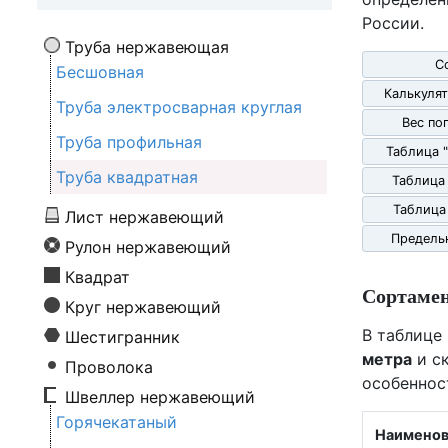
России.
Труба нержавеющая
С
Бесшовная
Калькулят
Труба электросварная круглая
Вес по
Труба профильная
Таблица 
Труба квадратная
Таблица
Таблица
Лист нержавеющий
Предель
Рулон нержавеющий
Квадрат
Сортаме
Круг нержавеющий
В таблице
Шестигранник
метра
и ск
Проволока
особеннос
Швеллер нержавеющий
Горячекатаный
Наименов