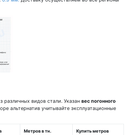
з различных видов стали. Указан
вес погонного
боре альтернатив учитывайте эксплуатационные
а
Метров в тн.
Купить метров