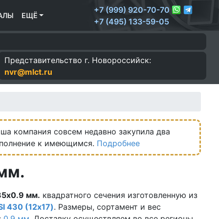
+7 (999) 920-70-70
АЛЫ
ЕЩЁ
+7 (495) 133-59-05
Представительство г.
Новороссийск:
nvr@mlct.ru
ша компания совсем недавно закупила два
ополнение к имеющимся.
Подробнее
мм.
5х0.9 мм.
квадратного сечения изготовленную из
SI 430 (12х17)
. Размеры, сортамент и вес
:
0.9 мм.
Доставку осуществляем во все регионы