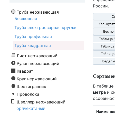
России.
Труба нержавеющая
С
Бесшовная
Калькулят
Труба электросварная круглая
Вес по
Труба профильная
Таблица 
Труба квадратная
Таблица
Таблица
Лист нержавеющий
Предель
Рулон нержавеющий
Квадрат
Сортаме
Круг нержавеющий
В таблице
Шестигранник
метра
и ск
Проволока
особеннос
Швеллер нержавеющий
Горячекатаный
Наименов