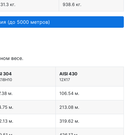
31.3 кг.
938.6 кг.
ия (до 5000 метров)
ном весе.
SI 304
AISI 430
Х18Н10
12Х17
.38 м.
106.54 м.
4.75 м.
213.08 м.
2.13 м.
319.62 м.
9.51 м.
426.17 м.