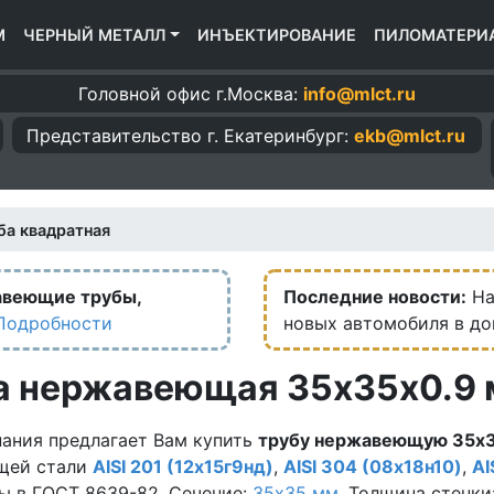
М
ЧЕРНЫЙ МЕТАЛЛ
ИНЪЕКТИРОВАНИЕ
ПИЛОМАТЕРИ
Головной офис г.Москва:
info@mlct.ru
Представительство г.
Екатеринбург:
ekb@mlct.ru
ба квадратная
авеющие трубы,
Последние новости:
На
Подробности
новых автомобиля в д
а нержавеющая 35х35х0.9 
ания предлагает Вам купить
трубу нержавеющую 35х3
щей стали
AISI 201 (12х15г9нд)
,
AISI 304 (08х18н10)
,
AI
ы в ГОСТ 8639-82. Сечение:
35х35 мм.
Толщина стенки