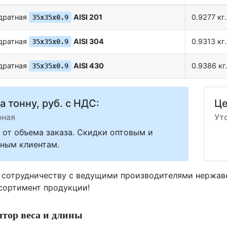
адратная
AISI 201
0.9277 кг.
35х35х0.9
адратная
AISI 304
0.9313 кг.
35х35х0.9
адратная
AISI 430
0.9386 кг
35х35х0.9
а тонну, руб. с НДС:
Це
рная
Ут
 от объема заказа. Скидки оптовым и
ным клиентам.
 сотрудничеству с ведущими производителями нержа
ссортимент продукции!
тор веса и длины