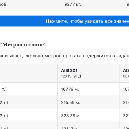
ров
927.7 кг.
9
Нажмите, чтобы увидеть все значен
"Метров в тонне"
оказывает, сколько метров проката содержится в задан
AISI 201
AI
12X15Г9НД
08
 т.)
107.79 м.
107
2 т.)
215.59 м.
21
3 т.)
323.38 м.
32
4 т.)
431.17 м.
42