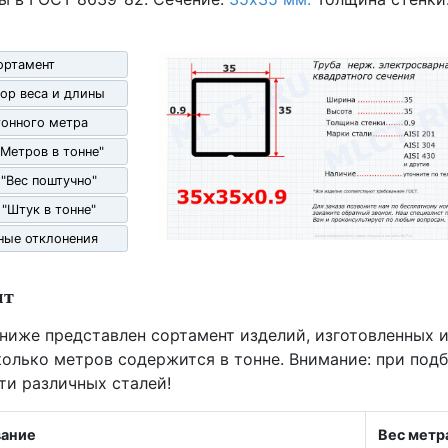
ортамент
ор веса и длины
гонного метра
"Метров в тонне"
 "Вес поштучно"
 "Штук в тонне"
ные отклонения
нт
 ниже представлен сортамент изделий, изготовленных и
олько метров содержится в тонне. Внимание: при под
ти различных сталей!
ание
Вес метр