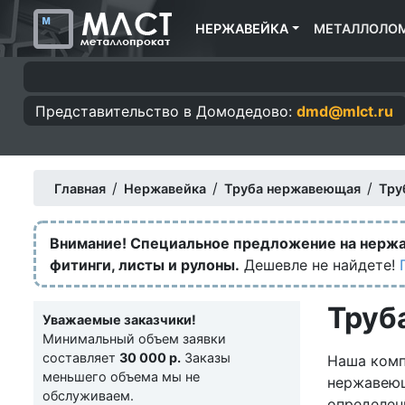
НЕРЖАВЕЙКА
МЕТАЛЛОЛО
Представительство в
Домодедово:
dmd@mlct.ru
/
/
/
Главная
Нержавейка
Труба нержавеющая
Тру
Внимание! Специальное предложение на нерж
фитинги, листы и рулоны.
Дешевле не найдете!
Труб
Уважаемые заказчики!
Минимальный объем заявки
составляет
30 000 р.
Заказы
Наша комп
меньшего объема мы не
нержавею
обслуживаем.
определен