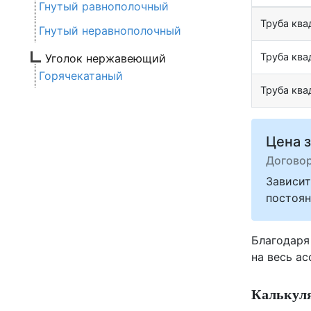
Гнутый равнополочный
Труба кв
Гнутый неравнополочный
Труба кв
Уголок нержавеющий
Горячекатаный
Труба кв
Цена з
Догово
Зависит
постоян
Благодаря
на весь а
Калькуля