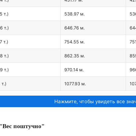
5 т.)
538.97 м.
53
6 т.)
646.76 м.
64
7 т.)
754.55 м.
75
8 т.)
862.35 м.
85
9 т.)
970.14 м.
96
 т.)
1077.93 м.
10
Нажмите, чтобы увидеть все знач
"Вес поштучно"