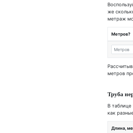
Воспользу
же скольк
метраж мо
Метров?
Рассчитыв
метров пр
Труба не
В таблице
как разны
Длина, м