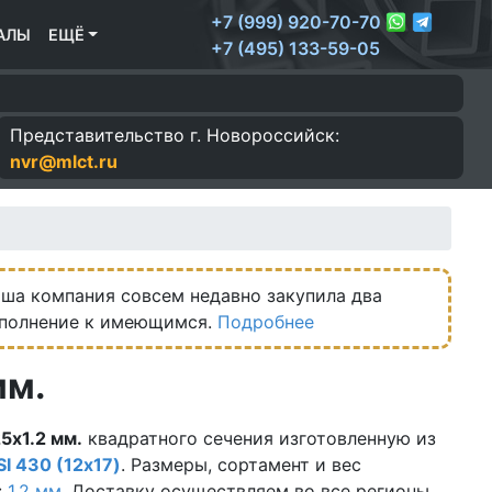
+7 (999) 920-70-70
АЛЫ
ЕЩЁ
+7 (495) 133-59-05
Представительство г.
Новороссийск:
nvr@mlct.ru
ша компания совсем недавно закупила два
ополнение к имеющимся.
Подробнее
мм.
5х1.2 мм.
квадратного сечения изготовленную из
SI 430 (12х17)
. Размеры, сортамент и вес
:
1.2 мм.
Доставку осуществляем во все регионы