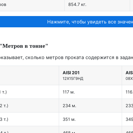
ров
854.7 кг.
Нажмите, чтобы увидеть все значен
"Метров в тонне"
оказывает, сколько метров проката содержится в задан
AISI 201
AIS
12X15Г9НД
08Х
 т.)
117 м.
116
2 т.)
234 м.
233
3 т.)
351 м.
349
4 т.)
468 м.
466