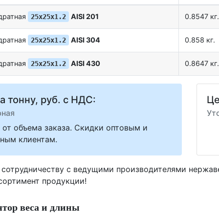
адратная
AISI 201
0.8547 кг.
25х25х1.2
адратная
AISI 304
0.858 кг.
25х25х1.2
адратная
AISI 430
0.8647 кг.
25х25х1.2
а тонну, руб. с НДС:
Це
рная
Ут
 от объема заказа. Скидки оптовым и
ным клиентам.
 сотрудничеству с ведущими производителями нержа
ссортимент продукции!
тор веса и длины