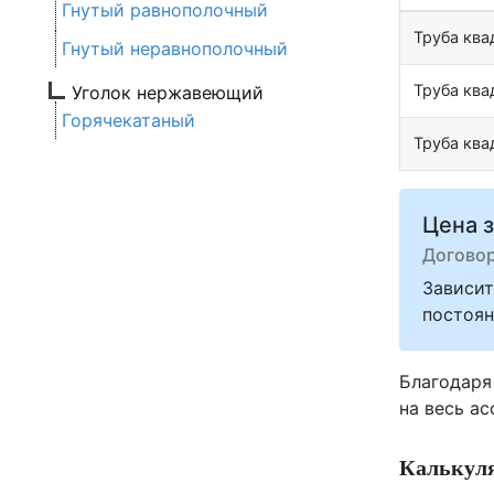
Гнутый равнополочный
Труба кв
Гнутый неравнополочный
Труба кв
Уголок нержавеющий
Горячекатаный
Труба кв
Цена з
Догово
Зависит
постоян
Благодаря
на весь а
Калькуля