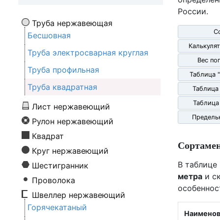
России.
Труба нержавеющая
С
Бесшовная
Калькулят
Труба электросварная круглая
Вес по
Труба профильная
Таблица 
Труба квадратная
Таблица
Таблица
Лист нержавеющий
Предель
Рулон нержавеющий
Квадрат
Сортаме
Круг нержавеющий
В таблице
Шестигранник
метра
и ск
Проволока
особеннос
Швеллер нержавеющий
Горячекатаный
Наименов