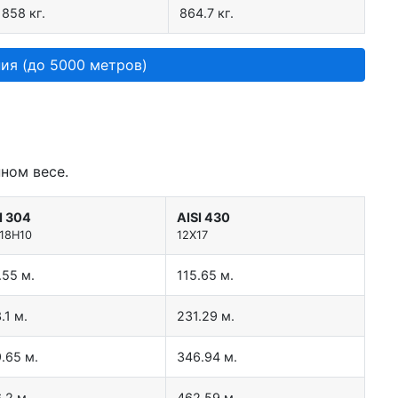
858 кг.
864.7 кг.
ия (до 5000 метров)
ном весе.
I 304
AISI 430
18Н10
12Х17
.55 м.
115.65 м.
.1 м.
231.29 м.
.65 м.
346.94 м.
.2 м.
462.59 м.