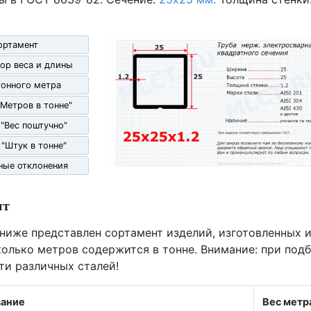
ортамент
ор веса и длины
гонного метра
"Метров в тонне"
 "Вес поштучно"
 "Штук в тонне"
ные отклонения
нт
 ниже представлен сортамент изделий, изготовленных и
олько метров содержится в тонне. Внимание: при под
ти различных сталей!
ание
Вес метр