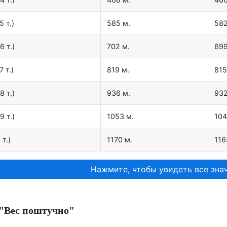
5 т.)
585 м.
582
6 т.)
702 м.
699
7 т.)
819 м.
815
8 т.)
936 м.
932
9 т.)
1053 м.
104
 т.)
1170 м.
116
Нажмите, чтобы увидеть все знач
"Вес поштучно"