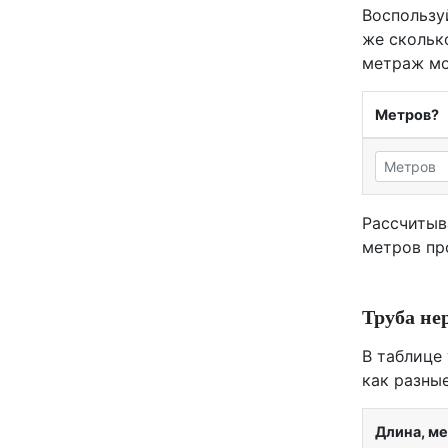
Воспользу
же скольк
метраж мо
Метров?
Рассчитыв
метров пр
Труба не
В таблице
как разны
Длина, м