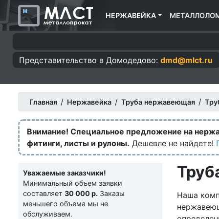
НЕРЖАВЕЙКА
МЕТАЛЛОЛО
Представительство в
Домодедово:
dmd@mlct.ru
/
/
/
Главная
Нержавейка
Труба нержавеющая
Тру
Внимание! Специальное предложение на нерж
фитинги, листы и рулоны.
Дешевле не найдете!
Труб
Уважаемые заказчики!
Минимальный объем заявки
составляет
30 000 р.
Заказы
Наша комп
меньшего объема мы не
нержавею
обслуживаем.
определен