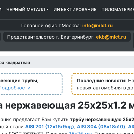
М
ЧЕРНЫЙ МЕТАЛЛ
ИНЪЕКТИРОВАНИЕ
ПИЛОМАТЕРИ
Головной офис г.Москва:
info@mlct.ru
Представительство г.
Екатеринбург:
ekb@mlct.ru
ба квадратная
авеющие трубы,
Последние новости:
На
Подробности
новых автомобиля в д
а нержавеющая 25х25х1.2 
ания предлагает Вам купить
трубу нержавеющую 25х2
щей стали
AISI 201 (12х15г9нд)
,
AISI 304 (08х18н10)
,
AI
ы в ГОСТ 8639-82. Сечение:
25х25 мм.
Толщина стенки