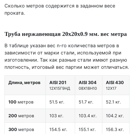
Сколько метров содержится в заданном весе
проката.
Труба нержавеющая 20х20х0.9 мм. вес метра
В таблице указан вес n-го количества метров в
зависимости от марки стали, используемой при
изготовлении. Так как разные стали имеют разную
плотность, итоговый вес партии может отличаться.
Длина, метров
AISI 201
AISI 304
AISI 430
12X15Г9НД
08Х18Н10
12Х17
100
метров
51.5 кг.
51.7 кг.
52.1 кг.
200
метров
103 кг.
103.4 кг.
104.2 кг.
300
метров
154.5 кг.
155.1 кг.
156.3 кг.