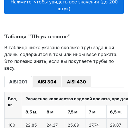
Нажмите, чтобы увидеть все значения (до 200
штук)
Таблица "Штук в тонне"
В таблице ниже указано сколько труб заданной
длины содержится в том или ином весе проката.
Это полезно знать, если вы покупаете трубы по
весу.
AISI 201
AISI 304
AISI 430
Вес,
Расчетное количество изделий проката, при дл
кг.
8,5 м.
8 м.
7,5 м.
7 м.
6,5 м.
100
22.85
24.27
25.89
27.74
29.87