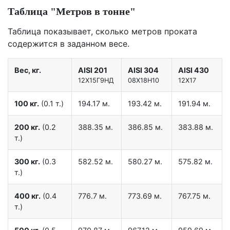
Таблица "Метров в тонне"
Таблица показывает, сколько метров проката
содержится в заданном весе.
Вес, кг.
AISI 201
AISI 304
AISI 430
12X15Г9НД
08Х18Н10
12Х17
100 кг.
(0.1 т.)
194.17 м.
193.42 м.
191.94 м.
200 кг.
(0.2
388.35 м.
386.85 м.
383.88 м.
т.)
300 кг.
(0.3
582.52 м.
580.27 м.
575.82 м.
т.)
400 кг.
(0.4
776.7 м.
773.69 м.
767.75 м.
т.)