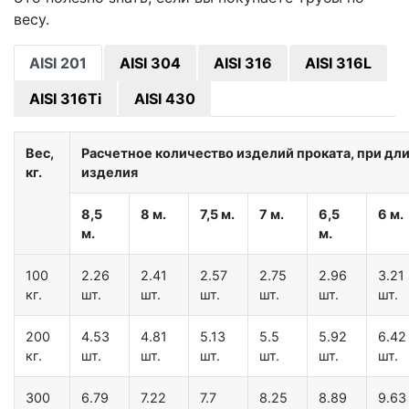
весу.
AISI 201
AISI 304
AISI 316
AISI 316L
AISI 316Ti
AISI 430
Вес,
Расчетное количество изделий проката, при дл
кг.
изделия
8,5
8 м.
7,5 м.
7 м.
6,5
6 м.
м.
м.
100
2.26
2.41
2.57
2.75
2.96
3.21
кг.
шт.
шт.
шт.
шт.
шт.
шт.
200
4.53
4.81
5.13
5.5
5.92
6.42
кг.
шт.
шт.
шт.
шт.
шт.
шт.
300
6.79
7.22
7.7
8.25
8.89
9.63