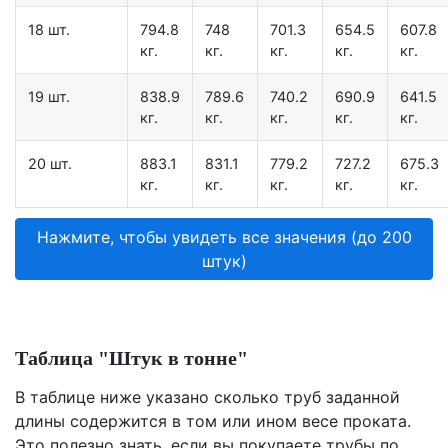
18 шт.
794.8
748
701.3
654.5
607.8
кг.
кг.
кг.
кг.
кг.
19 шт.
838.9
789.6
740.2
690.9
641.5
кг.
кг.
кг.
кг.
кг.
20 шт.
883.1
831.1
779.2
727.2
675.3
кг.
кг.
кг.
кг.
кг.
Нажмите, чтобы увидеть все значения (до 200
штук)
Таблица "Штук в тонне"
В таблице ниже указано сколько труб заданной
длины содержится в том или ином весе проката.
Это полезно знать, если вы покупаете трубы по