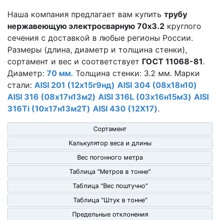
Наша компания предлагает вам купить
трубу
нержавеющую электросварную 70х3.2
круглого
сечения с доставкой в любые регионы России.
Размеры (длина, диаметр и толщина стенки),
сортамент и вес и соответствует
ГОСТ 11068-81
.
Диаметр:
70 мм.
Толщина стенки: 3.2 мм. Марки
стали:
AISI 201 (12х15г9нд)
AISI 304 (08х18н10)
AISI 316 (08х17н13м2)
AISI 316L (03х16н15м3)
AISI
316Ti (10х17н13м2Т)
AISI 430 (12Х17)
.
Сортамент
Калькулятор веса и длины
Вес погонного метра
Таблица "Метров в тонне"
Таблица "Вес поштучно"
Таблица "Штук в тонне"
Предельные отклонения