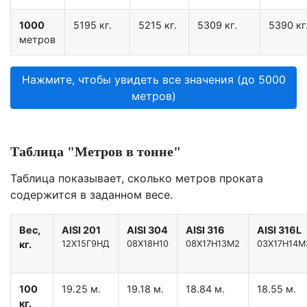
1000
5195 кг.
5215 кг.
5309 кг.
5390 кг
метров
Нажмите, чтобы увидеть все значения (до 5000
метров)
Таблица "Метров в тонне"
Таблица показывает, сколько метров проката
содержится в заданном весе.
Вес,
AISI 201
AISI 304
AISI 316
AISI 316L
кг.
12X15Г9НД
08Х18Н10
08Х17Н13М2
03Х17Н14М
100
19.25 м.
19.18 м.
18.84 м.
18.55 м.
кг.