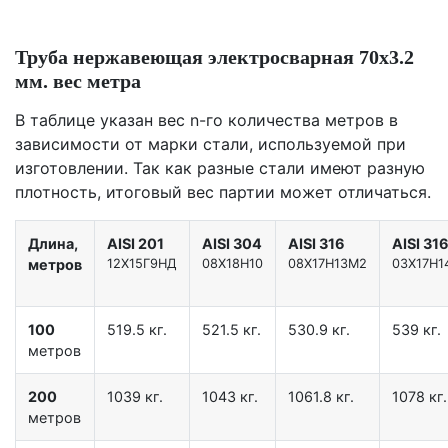
Труба нержавеющая электросварная 70х3.2
мм. вес метра
В таблице указан вес n-го количества метров в
зависимости от марки стали, используемой при
изготовлении. Так как разные стали имеют разную
плотность, итоговый вес партии может отличаться.
Длина,
AISI 201
AISI 304
AISI 316
AISI 31
метров
12X15Г9НД
08Х18Н10
08Х17Н13М2
03Х17Н1
100
519.5 кг.
521.5 кг.
530.9 кг.
539 кг.
метров
200
1039 кг.
1043 кг.
1061.8 кг.
1078 кг.
метров