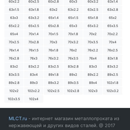
60х2.2
60х2.5
60х2.8
60х3
60х3.2
63х1.4
63х1.5
63х1.8
63х2
63х2.2
63х2.5
63х2.8
63х3
63х3.2
65х1.4
65х1.5
65х1.8
65х2
65х2.2
65х2.5
65х2.8
65х3
65х3.2
65х3.5
65х4
70х1.4
70х1.5
70х1.8
70х2
70х2.2
70х2.5
70х2.8
70х3
70х3.2
70х3.5
70х4
76х1.4
76х1.5
76х1.8
76х2
76х2.2
76х2.5
76х2.8
76х3
76х3.2
76х3.5
76х4
83х1.8
83х2
83х2.2
83х2.5
83х2.8
83х3
83х3.2
83х3.5
83х4
89х1.8
89х2
89х2.2
89х2.5
89х2.8
89х3
89х3.2
89х3.5
89х4
102х1.8
102х2
102х2.2
102х2.5
102х2.8
102х3
102х3.2
102х3.5
102х4
MLCT.ru
- интернет магазин металлопроката из
нержавеющей и других видов сталей. @ 2017