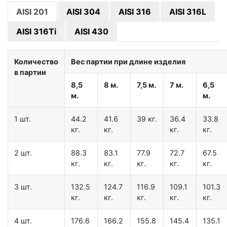
AISI 201
AISI 304
AISI 316
AISI 316L
AISI 316Ti
AISI 430
Количество
Вес партии при длине изделия
в партии
8,5
8 м.
7,5 м.
7 м.
6,5
м.
м.
1 шт.
44.2
41.6
39 кг.
36.4
33.8
кг.
кг.
кг.
кг.
2 шт.
88.3
83.1
77.9
72.7
67.5
кг.
кг.
кг.
кг.
кг.
3 шт.
132.5
124.7
116.9
109.1
101.3
кг.
кг.
кг.
кг.
кг.
4 шт.
176.6
166.2
155.8
145.4
135.1