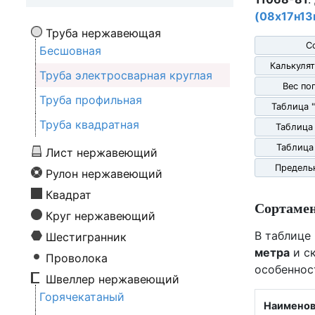
(08х17н13
Труба нержавеющая
С
Бесшовная
Калькулят
Труба электросварная круглая
Вес по
Труба профильная
Таблица 
Труба квадратная
Таблица
Таблица
Лист нержавеющий
Предель
Рулон нержавеющий
Квадрат
Сортаме
Круг нержавеющий
В таблице
Шестигранник
метра
и ск
Проволока
особеннос
Швеллер нержавеющий
Горячекатаный
Наименов