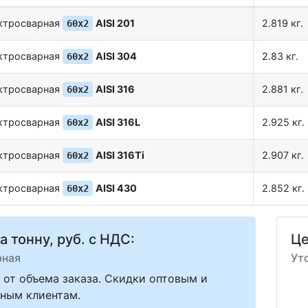
ектросварная
AISI 201
2.819 кг.
60х2
ектросварная
AISI 304
2.83 кг.
60х2
ектросварная
AISI 316
2.881 кг.
60х2
ектросварная
AISI 316L
2.925 кг.
60х2
ектросварная
AISI 316Ti
2.907 кг.
60х2
ектросварная
AISI 430
2.852 кг.
60х2
а тонну, руб. с НДС:
Це
рная
Ут
 от объема заказа. Скидки оптовым и
ным клиентам.