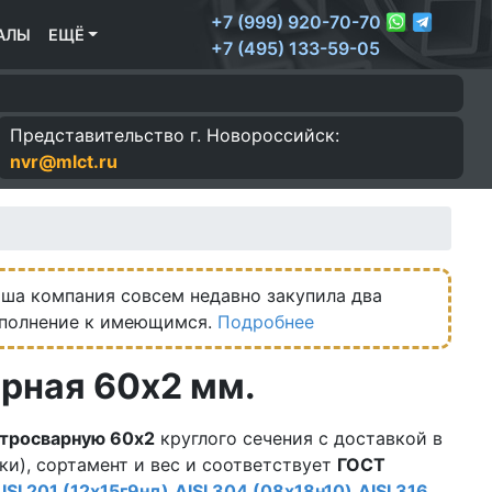
+7 (999) 920-70-70
АЛЫ
ЕЩЁ
+7 (495) 133-59-05
Представительство г.
Новороссийск:
nvr@mlct.ru
ша компания совсем недавно закупила два
ополнение к имеющимся.
Подробнее
рная 60х2 мм.
тросварную 60х2
круглого сечения с доставкой в
ки), сортамент и вес и соответствует
ГОСТ
ISI 201 (12х15г9нд)
AISI 304 (08х18н10)
AISI 316