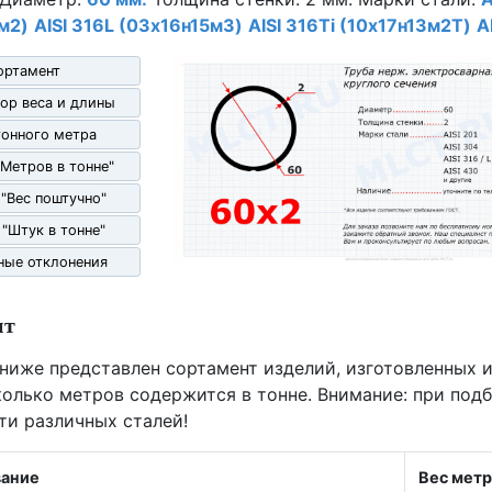
м2)
AISI 316L (03х16н15м3)
AISI 316Ti (10х17н13м2Т)
A
ортамент
ор веса и длины
гонного метра
"Метров в тонне"
 "Вес поштучно"
 "Штук в тонне"
ные отклонения
нт
 ниже представлен сортамент изделий, изготовленных и
олько метров содержится в тонне. Внимание: при под
ти различных сталей!
ание
Вес метр