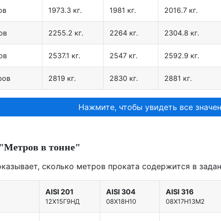
ов
1973.3 кг.
1981 кг.
2016.7 кг.
ов
2255.2 кг.
2264 кг.
2304.8 кг.
ов
2537.1 кг.
2547 кг.
2592.9 кг.
ров
2819 кг.
2830 кг.
2881 кг.
Нажмите, чтобы увидеть все значен
"Метров в тонне"
оказывает, сколько метров проката содержится в задан
AISI 201
AISI 304
AISI 316
12X15Г9НД
08Х18Н10
08Х17Н13М2