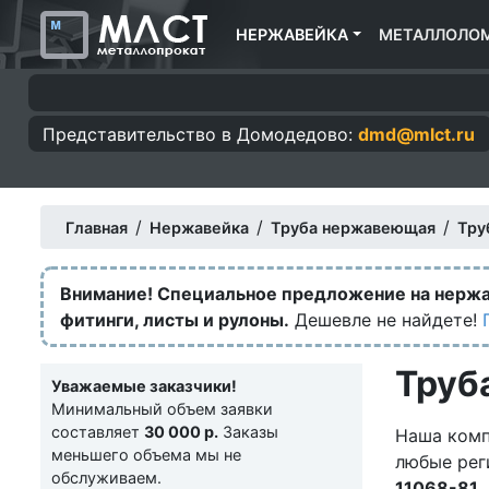
НЕРЖАВЕЙКА
МЕТАЛЛОЛО
Представительство в
Домодедово:
dmd@mlct.ru
/
/
/
Главная
Нержавейка
Труба нержавеющая
Тру
Внимание! Специальное предложение на нерж
фитинги, листы и рулоны.
Дешевле не найдете!
Труб
Уважаемые заказчики!
Минимальный объем заявки
составляет
30 000 р.
Заказы
Наша комп
меньшего объема мы не
любые рег
обслуживаем.
11068-81
.