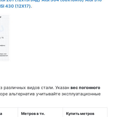
ISI 430 (12Х17)
.
з различных видов стали. Указан
вес погонного
боре альтернатив учитывайте эксплуатационные
а
Метров в тн.
Купить метров