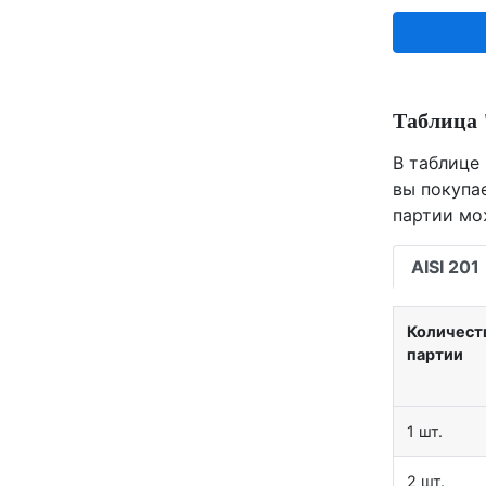
Таблица 
В таблице 
вы покупа
партии мо
AISI 201
Количест
партии
1 шт.
2 шт.