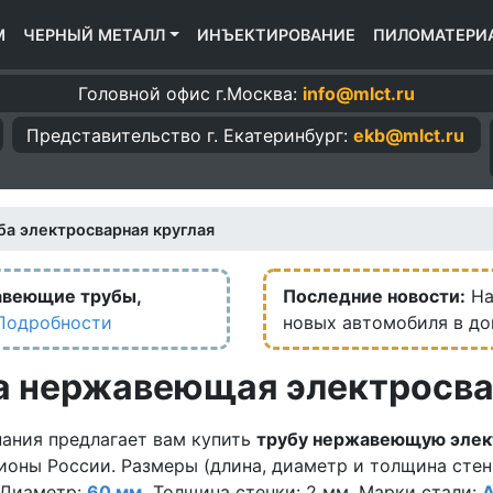
М
ЧЕРНЫЙ МЕТАЛЛ
ИНЪЕКТИРОВАНИЕ
ПИЛОМАТЕРИ
Головной офис г.Москва:
info@mlct.ru
Представительство г.
Екатеринбург:
ekb@mlct.ru
ба электросварная круглая
авеющие трубы,
Последние новости:
На
Подробности
новых автомобиля в д
а нержавеющая электросва
ания предлагает вам купить
трубу нержавеющую элек
ионы России. Размеры (длина, диаметр и толщина стен
 Диаметр:
60 мм.
Толщина стенки: 2 мм. Марки стали:
A