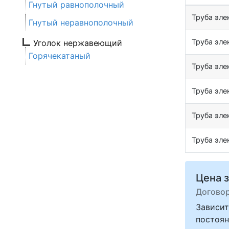
Гнутый равнополочный
Труба эл
Гнутый неравнополочный
Труба эл
Уголок нержавеющий
Горячекатаный
Труба эл
Труба эл
Труба эл
Труба эл
Цена з
Догово
Зависит
постоян