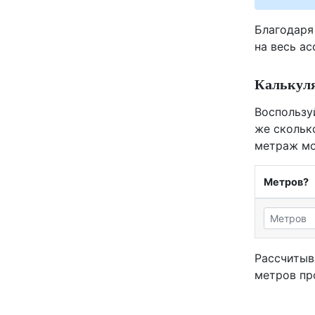
Благодаря
на весь а
Калькуля
Воспользу
же скольк
метраж мо
Метров?
Рассчитыв
метров пр