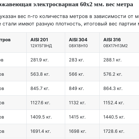
ржавеющая электросварная 60х2 мм. вес метра
 указан вес n-го количества метров в зависимости от м
е стали имеют разную плотность, итоговый вес партии 
етров
AISI 201
AISI 304
AISI 316
12X15Г9НД
08Х18Н10
08Х17Н13М2
ов
281.9 кг.
283 кг.
288.1 кг.
ов
563.8 кг.
566 кг.
576.2 кг.
ов
845.7 кг.
849 кг.
864.3 кг.
ов
1127.6 кг.
1132 кг.
1152.4 кг.
ов
1409.5 кг.
1415 кг.
1440.5 кг.
ов
1691.4 кг.
1698 кг.
1728.6 кг.