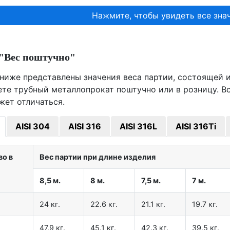
Нажмите, чтобы увидеть все знач
"Вес поштучно"
ниже представлены значения веса партии, состоящей из
ете трубный металлопрокат поштучно или в розницу. В
жет отличаться.
AISI 304
AISI 316
AISI 316L
AISI 316Ti
во в
Вес партии при длине изделия
8,5 м.
8 м.
7,5 м.
7 м.
24 кг.
22.6 кг.
21.1 кг.
19.7 кг.
47.9 кг.
45.1 кг.
42.3 кг.
39.5 кг.