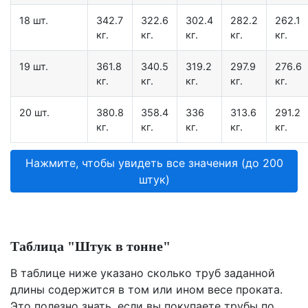
18 шт.
342.7
322.6
302.4
282.2
262.1
кг.
кг.
кг.
кг.
кг.
19 шт.
361.8
340.5
319.2
297.9
276.6
кг.
кг.
кг.
кг.
кг.
20 шт.
380.8
358.4
336
313.6
291.2
кг.
кг.
кг.
кг.
кг.
Нажмите, чтобы увидеть все значения (до 200
штук)
Таблица "Штук в тонне"
В таблице ниже указано сколько труб заданной
длины содержится в том или ином весе проката.
Это полезно знать, если вы покупаете трубы по