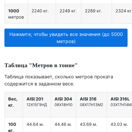
1000
2240 кг.
2249 кг.
2289 кг.
2324 кг
метров
Нажмите, чтобы увидеть все значения (до 5000
метров)
Таблица "Метров в тонне"
Таблица показывает, сколько метров проката
содержится в заданном весе.
Вес,
AISI 201
AISI 304
AISI 316
AISI 316L
кг.
12X15Г9НД
08Х18Н10
08Х17Н13М2
03Х17Н14М
100
44.64 м.
44.46 м.
43.69 м.
43.03 м.
кг.