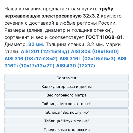
Наша компания предлагает вам купить
трубу
нержавеющую электросварную 32х3.2
круглого
сечения с доставкой в любые регионы России.
Размеры (длина, диаметр и толщина стенки),
сортамент и вес и соответствует
ГОСТ 11068-81
.
Диаметр:
32 мм.
Толщина стенки: 3.2 мм. Марки
стали:
AISI 201 (12х15г9нд)
AISI 304 (08х18н10)
AISI 316 (08х17н13м2)
AISI 316L (03х16н15м3)
AISI
316Ti (10х17н13м2Т)
AISI 430 (12Х17)
.
Сортамент
Калькулятор веса и длины
Вес погонного метра
Таблица "Метров в тонне"
Таблица "Вес поштучно"
Таблица "Штук в тонне"
Предельные отклонения