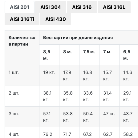
AISI 201
AISI 304
AISI 316
AISI 316L
AISI 316Ti
AISI 430
Количество
Вес партии при длине изделия
в партии
8,5
8 м.
7,5 м.
7 м.
6,5
м.
м.
1 шт.
19 кг.
17.9
16.8
15.7
14.6
кг.
кг.
кг.
кг.
2 шт.
38.1
35.8
33.6
31.4
29.1
кг.
кг.
кг.
кг.
кг.
3 шт.
57.1
53.8
50.4
47 кг.
43.7
кг.
кг.
кг.
кг.
4 шт.
76.2
71.7
67.2
62.7
58.2