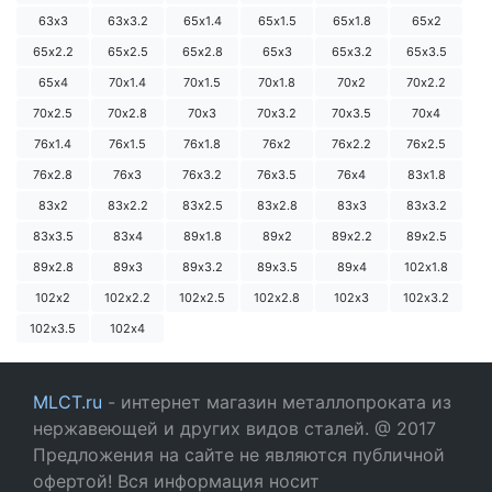
63х3
63х3.2
65х1.4
65х1.5
65х1.8
65х2
65х2.2
65х2.5
65х2.8
65х3
65х3.2
65х3.5
65х4
70х1.4
70х1.5
70х1.8
70х2
70х2.2
70х2.5
70х2.8
70х3
70х3.2
70х3.5
70х4
76х1.4
76х1.5
76х1.8
76х2
76х2.2
76х2.5
76х2.8
76х3
76х3.2
76х3.5
76х4
83х1.8
83х2
83х2.2
83х2.5
83х2.8
83х3
83х3.2
83х3.5
83х4
89х1.8
89х2
89х2.2
89х2.5
89х2.8
89х3
89х3.2
89х3.5
89х4
102х1.8
102х2
102х2.2
102х2.5
102х2.8
102х3
102х3.2
102х3.5
102х4
MLCT.ru
- интернет магазин металлопроката из
нержавеющей и других видов сталей. @ 2017
Предложения на сайте не являются публичной
офертой! Вся информация носит