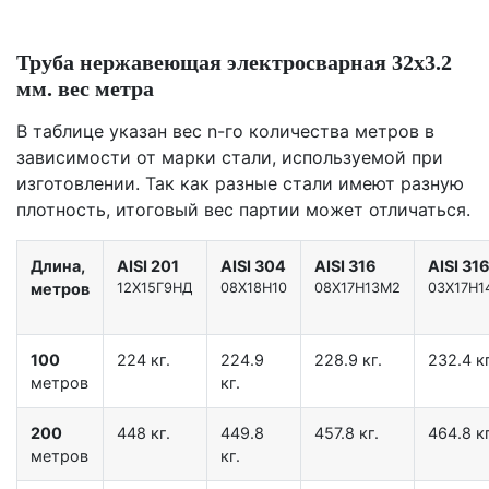
Труба нержавеющая электросварная 32х3.2
мм. вес метра
В таблице указан вес n-го количества метров в
зависимости от марки стали, используемой при
изготовлении. Так как разные стали имеют разную
плотность, итоговый вес партии может отличаться.
Длина,
AISI 201
AISI 304
AISI 316
AISI 31
метров
12X15Г9НД
08Х18Н10
08Х17Н13М2
03Х17Н1
100
224 кг.
224.9
228.9 кг.
232.4 кг
метров
кг.
200
448 кг.
449.8
457.8 кг.
464.8 кг
метров
кг.