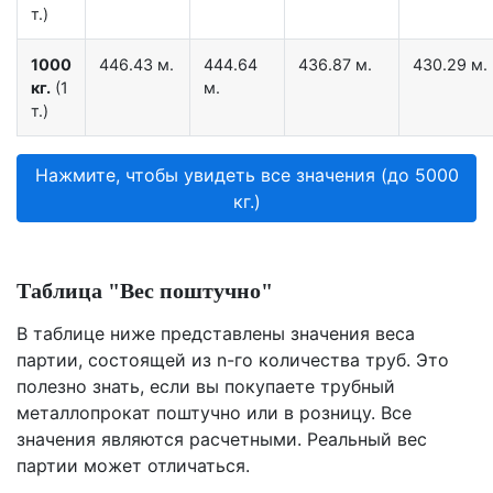
т.)
1000
446.43 м.
444.64
436.87 м.
430.29 м.
кг.
(1
м.
т.)
Нажмите, чтобы увидеть все значения (до 5000
кг.)
Таблица "Вес поштучно"
В таблице ниже представлены значения веса
партии, состоящей из n-го количества труб. Это
полезно знать, если вы покупаете трубный
металлопрокат поштучно или в розницу. Все
значения являются расчетными. Реальный вес
партии может отличаться.