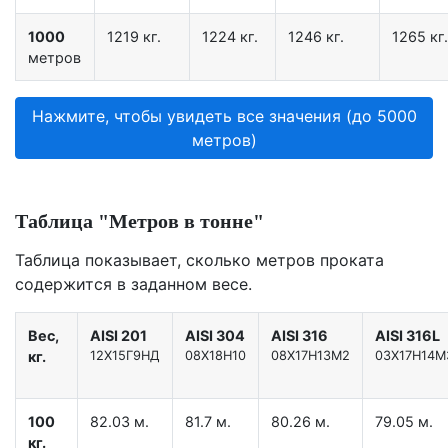
1000
1219 кг.
1224 кг.
1246 кг.
1265 кг.
метров
Нажмите, чтобы увидеть все значения (до 5000
метров)
Таблица "Метров в тонне"
Таблица показывает, сколько метров проката
содержится в заданном весе.
Вес,
AISI 201
AISI 304
AISI 316
AISI 316L
кг.
12X15Г9НД
08Х18Н10
08Х17Н13М2
03Х17Н14М
100
82.03 м.
81.7 м.
80.26 м.
79.05 м.
кг.