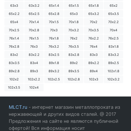
63х3
63х3.2
65х1.4
65х1.5
65х1.8
65х2
65х2.2
65х2.5
65х2.8
65х3
65х3.2
65х3.5
65х4
70х1.4
70х1.5
70х1.8
70х2
70х2.2
70х2.5
70х2.8
70х3
70х3.2
70х3.5
70х4
76х1.4
76х1.5
76х1.8
76х2
76х2.2
76х2.5
76х2.8
76х3
76х3.2
76х3.5
76х4
83х1.8
83х2
83х2.2
83х2.5
83х2.8
83х3
83х3.2
83х3.5
83х4
89х1.8
89х2
89х2.2
89х2.5
89х2.8
89х3
89х3.2
89х3.5
89х4
102х1.8
102х2
102х2.2
102х2.5
102х2.8
102х3
102х3.2
102х3.5
102х4
MLCT.ru
- интернет магазин металлопроката из
нержавеющей и других видов сталей. @ 2017
Предложения на сайте не являются публичной
офертой! Вся информация носит