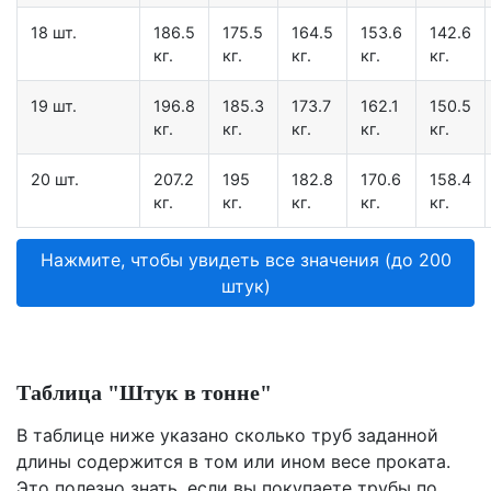
18 шт.
186.5
175.5
164.5
153.6
142.6
кг.
кг.
кг.
кг.
кг.
19 шт.
196.8
185.3
173.7
162.1
150.5
кг.
кг.
кг.
кг.
кг.
20 шт.
207.2
195
182.8
170.6
158.4
кг.
кг.
кг.
кг.
кг.
Нажмите, чтобы увидеть все значения (до 200
штук)
Таблица "Штук в тонне"
В таблице ниже указано сколько труб заданной
длины содержится в том или ином весе проката.
Это полезно знать, если вы покупаете трубы по