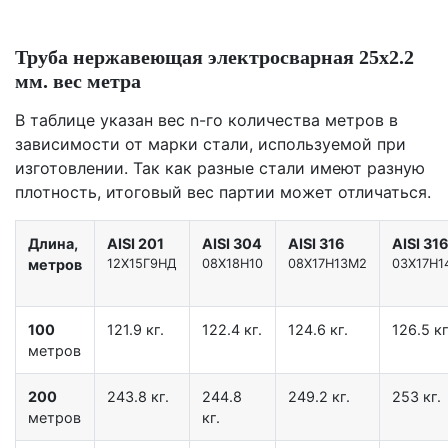
Труба нержавеющая электросварная 25х2.2
мм. вес метра
В таблице указан вес n-го количества метров в
зависимости от марки стали, используемой при
изготовлении. Так как разные стали имеют разную
плотность, итоговый вес партии может отличаться.
Длина,
AISI 201
AISI 304
AISI 316
AISI 31
метров
12X15Г9НД
08Х18Н10
08Х17Н13М2
03Х17Н1
100
121.9 кг.
122.4 кг.
124.6 кг.
126.5 кг
метров
200
243.8 кг.
244.8
249.2 кг.
253 кг.
метров
кг.