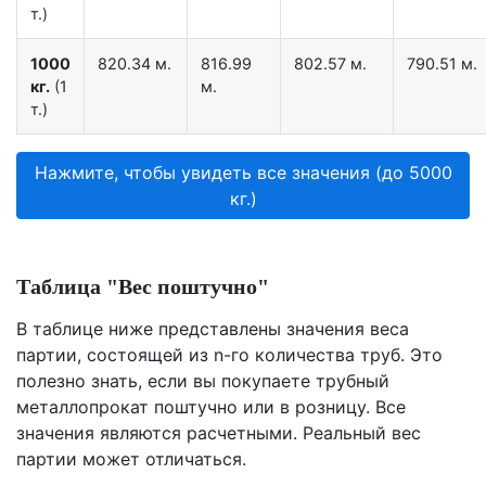
т.)
1000
820.34 м.
816.99
802.57 м.
790.51 м.
кг.
(1
м.
т.)
Нажмите, чтобы увидеть все значения (до 5000
кг.)
Таблица "Вес поштучно"
В таблице ниже представлены значения веса
партии, состоящей из n-го количества труб. Это
полезно знать, если вы покупаете трубный
металлопрокат поштучно или в розницу. Все
значения являются расчетными. Реальный вес
партии может отличаться.