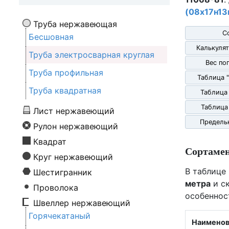
(08х17н13
Труба нержавеющая
С
Бесшовная
Калькулят
Труба электросварная круглая
Вес по
Труба профильная
Таблица 
Труба квадратная
Таблица
Таблица
Лист нержавеющий
Предель
Рулон нержавеющий
Квадрат
Сортаме
Круг нержавеющий
В таблице
Шестигранник
метра
и ск
Проволока
особеннос
Швеллер нержавеющий
Горячекатаный
Наименов