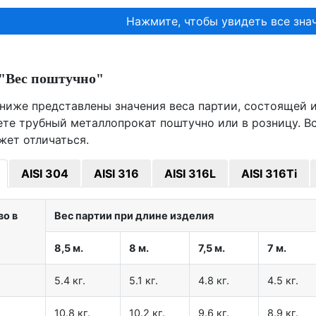
Нажмите, чтобы увидеть все знач
"Вес поштучно"
ниже представлены значения веса партии, состоящей из
ете трубный металлопрокат поштучно или в розницу. В
жет отличаться.
AISI 304
AISI 316
AISI 316L
AISI 316Ti
во в
Вес партии при длине изделия
8,5 м.
8 м.
7,5 м.
7 м.
5.4 кг.
5.1 кг.
4.8 кг.
4.5 кг.
10.8 кг.
10.2 кг.
9.6 кг.
8.9 кг.