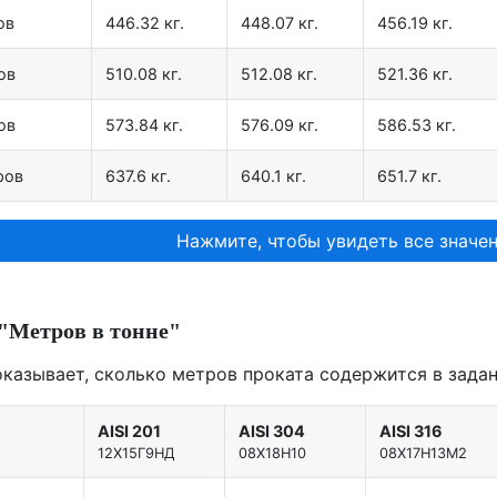
ов
446.32 кг.
448.07 кг.
456.19 кг.
ов
510.08 кг.
512.08 кг.
521.36 кг.
ов
573.84 кг.
576.09 кг.
586.53 кг.
ров
637.6 кг.
640.1 кг.
651.7 кг.
Нажмите, чтобы увидеть все значен
"Метров в тонне"
оказывает, сколько метров проката содержится в задан
AISI 201
AISI 304
AISI 316
12X15Г9НД
08Х18Н10
08Х17Н13М2