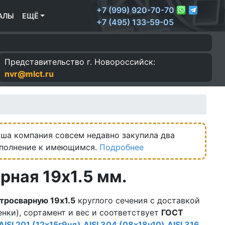
+7 (999) 920-70-70
АЛЫ
ЕЩЁ
+7 (495) 133-59-05
Представительство г.
Новороссийск:
nvr@mlct.ru
ша компания совсем недавно закупила два
ополнение к имеющимся.
Подробнее
ная 19х1.5 мм.
тросварную 19х1.5
круглого сечения с доставкой
нки), сортамент и вес и соответствует
ГОСТ
AISI 201 (12х15г9нд)
AISI 304 (08х18н10)
AISI 316