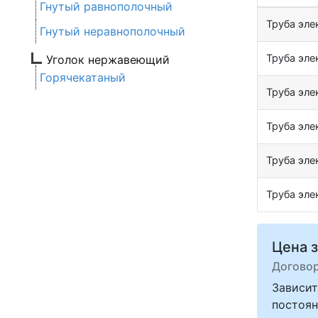
Гнутый равнополочный
Труба эл
Гнутый неравнополочный
Труба эл
Уголок нержавеющий
Горячекатаный
Труба эл
Труба эл
Труба эл
Труба эл
Цена з
Догово
Зависит
постоян