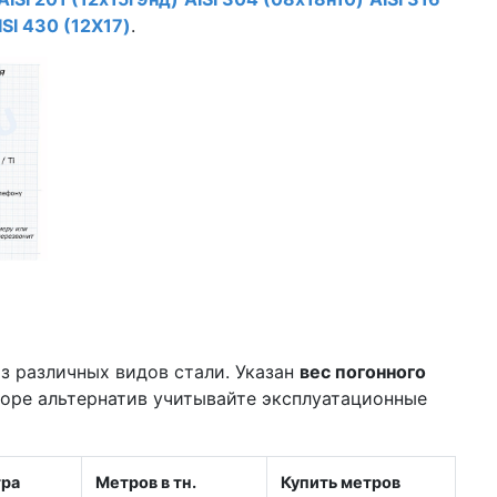
ISI 430 (12Х17)
.
з различных видов стали. Указан
вес погонного
боре альтернатив учитывайте эксплуатационные
тра
Метров в тн.
Купить метров