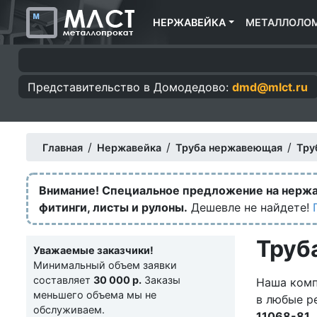
НЕРЖАВЕЙКА
МЕТАЛЛОЛО
Представительство в
Домодедово:
dmd@mlct.ru
/
/
/
Главная
Нержавейка
Труба нержавеющая
Тру
Внимание! Специальное предложение на нерж
фитинги, листы и рулоны.
Дешевле не найдете!
Труб
Уважаемые заказчики!
Минимальный объем заявки
составляет
30 000 р.
Заказы
Наша комп
меньшего объема мы не
в любые р
обслуживаем.
11068-81
.