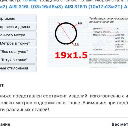
м2)
AISI 316L (03х16н15м3)
AISI 316Ti (10х17н13м2Т)
A
ортамент
ор веса и длины
гонного метра
"Метров в тонне"
 "Вес поштучно"
 "Штук в тонне"
ные отклонения
нт
 ниже представлен сортамент изделий, изготовленных и
олько метров содержится в тонне. Внимание: при под
ти различных сталей!
ание
Вес ме