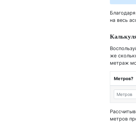
Благодаря
на весь а
Калькуля
Воспользу
же скольк
метраж мо
Метров?
Рассчитыв
метров пр