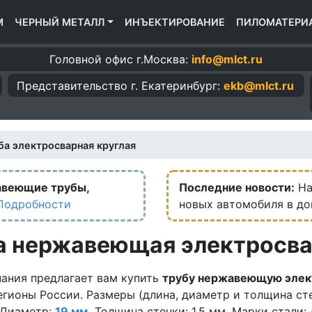
М
ЧЕРНЫЙ МЕТАЛЛ
ИНЪЕКТИРОВАНИЕ
ПИЛОМАТЕРИ
Головной офис г.Москва:
info@mlct.ru
Представительство г.
Екатеринбург:
ekb@mlct.ru
ба электросварная круглая
авеющие трубы,
Последние новости:
На
Подробности
новых автомобиля в д
а нержавеющая электросвар
ания предлагает вам купить
трубу нержавеющую элек
егионы России. Размеры (длина, диаметр и толщина сте
 Диаметр:
19 мм.
Толщина стенки: 1.5 мм. Марки стали: