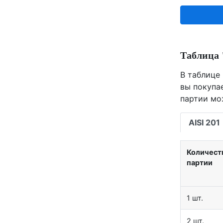
Таблица 
В таблице 
вы покупа
партии мо
AISI 201
Количест
партии
1 шт.
2 шт.