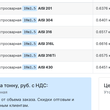
ектросварная
AISI 201
0.6376 к
19х1.5
ектросварная
AISI 304
0.6401 к
19х1.5
ектросварная
AISI 316
0.6517 к
19х1.5
ектросварная
AISI 316L
0.6616 к
19х1.5
ектросварная
AISI 316Ti
0.6575 к
19х1.5
ектросварная
AISI 430
0.6451 к
19х1.5
а тонну, руб. с НДС:
Це
рная
Ут
 от объема заказа. Скидки оптовым и
ным клиентам.