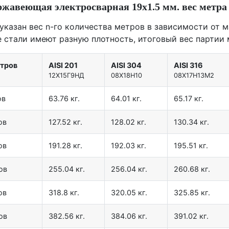
ржавеющая электросварная 19х1.5 мм. вес метра
 указан вес n-го количества метров в зависимости от м
е стали имеют разную плотность, итоговый вес партии 
етров
AISI 201
AISI 304
AISI 316
12X15Г9НД
08Х18Н10
08Х17Н13М2
ов
63.76 кг.
64.01 кг.
65.17 кг.
ов
127.52 кг.
128.02 кг.
130.34 кг.
ов
191.28 кг.
192.03 кг.
195.51 кг.
ов
255.04 кг.
256.04 кг.
260.68 кг.
ов
318.8 кг.
320.05 кг.
325.85 кг.
ов
382.56 кг.
384.06 кг.
391.02 кг.