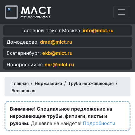
Головной офис г.Москва:
info@mlct.ru
Домодедово:
dmd@mlct.ru
Екатеринбург:
ekb@mlct.ru
Новороссийск:
nvr@mlct.ru
/
/
/
Главная
Нержавейка
Труба нержавеющая
Бесшовная
Внимание! Специальное предложение на
нержавеющие трубы, фитинги, листы и
рулоны.
Дешевле не найдете!
Подробности