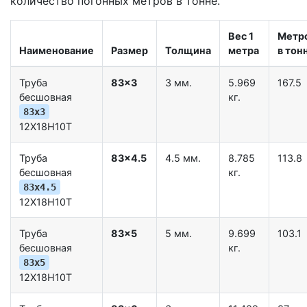
количество погонных метров в тонне.
Вес 1
Метр
Наименование
Размер
Толщина
метра
в тон
Труба
83x3
3 мм.
5.969
167.5
бесшовная
кг.
83x3
12Х18Н10Т
Труба
83x4.5
4.5 мм.
8.785
113.8
бесшовная
кг.
83x4.5
12Х18Н10Т
Труба
83x5
5 мм.
9.699
103.1
бесшовная
кг.
83x5
12Х18Н10Т