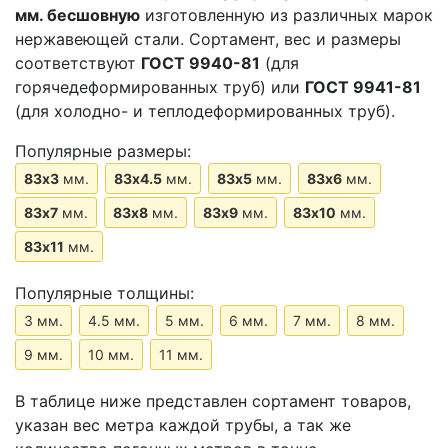
мм.
бесшовную
изготовленную из различных марок
нержавеющей стали. Сортамент, вес и размеры
соответствуют
ГОСТ 9940-81
(для
горячедеформированных труб) или
ГОСТ 9941-81
(для холодно- и теплодеформированных труб).
Популярные размеры:
83х3
мм.
83х4.5
мм.
83х5
мм.
83х6
мм.
83х7
мм.
83х8
мм.
83х9
мм.
83х10
мм.
83х11
мм.
Популярные толщины:
3 мм.
4.5 мм.
5 мм.
6 мм.
7 мм.
8 мм.
9 мм.
10 мм.
11 мм.
В таблице ниже представлен сортамент товаров,
указан вес метра каждой трубы, а так же