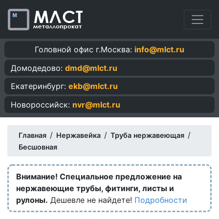
Головной офис г.Москва:
info@mlct.ru
Домодедово:
dmd@mlct.ru
Екатеринбург:
ekb@mlct.ru
Новороссийск:
nvr@mlct.ru
/
/
/
Главная
Нержавейка
Труба нержавеющая
Бесшовная
Внимание! Специальное предложение на
нержавеющие трубы, фитинги, листы и
рулоны.
Дешевле не найдете!
Подробности