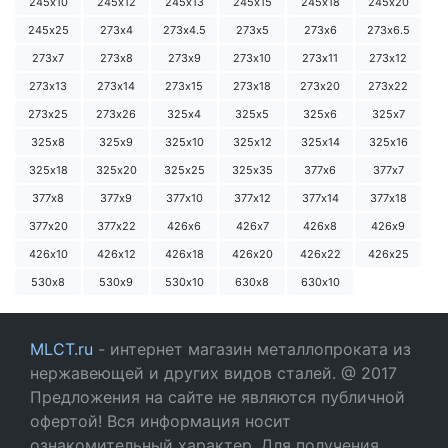
245х10
245х12
245х13
245х15
245х18
245х20
245х25
273х4
273х4.5
273х5
273х6
273х6.5
273х7
273х8
273х9
273х10
273х11
273х12
273х13
273х14
273х15
273х18
273х20
273х22
273х25
273х26
325х4
325х5
325х6
325х7
325х8
325х9
325х10
325х12
325х14
325х16
325х18
325х20
325х25
325х35
377х6
377х7
377х8
377х9
377х10
377х12
377х14
377х18
377х20
377х22
426х6
426х7
426х8
426х9
426х10
426х12
426х18
426х20
426х22
426х25
530х8
530х9
530х10
630х8
630х10
MLCT.ru
- интернет магазин металлопроката из
нержавеющей и других видов сталей. @ 2017
Предложения на сайте не являются публичной
офертой! Вся информация носит
ознакомительный характер. Для получения