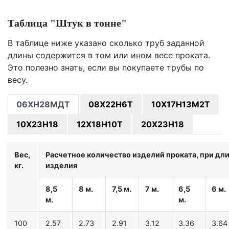
Таблица "Штук в тонне"
В таблице ниже указано сколько труб заданной
длины содержится в том или ином весе проката.
Это полезно знать, если вы покупаете трубы по
весу.
06ХН28МДТ
08Х22Н6Т
10Х17Н13М2Т
10Х23Н18
12Х18Н10Т
20Х23Н18
Вес,
Расчетное количество изделий проката, при дл
кг.
изделия
8,5
8 м.
7,5 м.
7 м.
6,5
6 м.
м.
м.
100
2.57
2.73
2.91
3.12
3.36
3.64