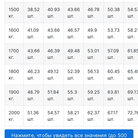
1500
38.52
40.93
43.66
46.78
50.38
54.5
кг.
шт.
шт.
шт.
шт.
шт.
шт.
1600
41.09
43.66
46.57
49.9
53.73
58.2
кг.
шт.
шт.
шт.
шт.
шт.
шт.
1700
43.66
46.39
49.48
53.01
57.09
61.8
кг.
шт.
шт.
шт.
шт.
шт.
шт.
1800
46.23
49.12
52.39
56.13
60.45
65.4
кг.
шт.
шт.
шт.
шт.
шт.
шт.
1900
48.79
51.84
55.3
59.25
63.81
69.1
кг.
шт.
шт.
шт.
шт.
шт.
шт.
2000
51.36
54.57
58.21
62.37
67.17
72.7
кг.
шт.
шт.
шт.
шт.
шт.
шт.
Нажмите, чтобы увидеть все значения (до 500