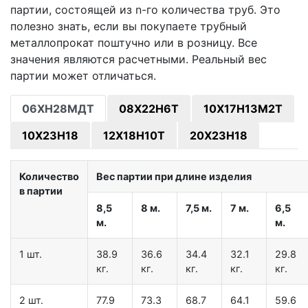
партии, состоящей из n-го количества труб. Это
полезно знать, если вы покупаете трубный
металлопрокат поштучно или в розницу. Все
значения являются расчетными. Реальный вес
партии может отличаться.
06ХН28МДТ
08Х22Н6Т
10Х17Н13М2Т
10Х23Н18
12Х18Н10Т
20Х23Н18
Количество
Вес партии при длине изделия
в партии
8,5
8 м.
7,5 м.
7 м.
6,5
м.
м.
1 шт.
38.9
36.6
34.4
32.1
29.8
кг.
кг.
кг.
кг.
кг.
2 шт.
77.9
73.3
68.7
64.1
59.6