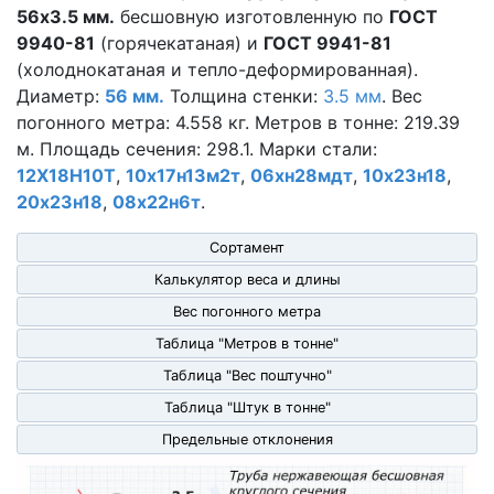
56х3.5 мм.
бесшовную изготовленную по
ГОСТ
9940-81
(горячекатаная) и
ГОСТ 9941-81
(холоднокатаная и тепло-деформированная).
Диаметр:
56 мм.
Толщина стенки:
3.5 мм
. Вес
погонного метра: 4.558 кг. Метров в тонне: 219.39
м. Площадь сечения: 298.1. Марки стали:
12Х18Н10Т
,
10х17н13м2т
,
06хн28мдт
,
10х23н18
,
20х23н18
,
08х22н6т
.
Сортамент
Калькулятор веса и длины
Вес погонного метра
Таблица "Метров в тонне"
Таблица "Вес поштучно"
Таблица "Штук в тонне"
Предельные отклонения