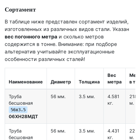
Сортамент
В таблице ниже представлен сортамент изделий,
изготовленных из различных видов стали. Указан
вес погонного метра
и сколько метров
содержится в тонне. Внимание: при подборе
альтернатив учитывайте эксплуатационные
особенности различных сталей!
Вес
Мет
Наименование
Диаметр
Толщина
метра
в тн.
Труба
56 мм.
3.5 мм.
4.581
218.
бесшовная
кг.
м.
56х3.5
06ХН28МДТ
Труба
56 мм.
3.5 мм.
4.431
225.
бесшовная
кг.
м.