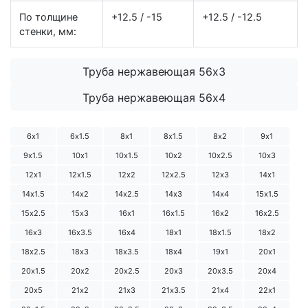
По толщине
+12.5 / -15
+12.5 / -12.5
стенки, мм:
Труба нержавеющая 56х3
Труба нержавеющая 56х4
6х1
6х1.5
8х1
8х1.5
8х2
9х1
9х1.5
10х1
10х1.5
10х2
10х2.5
10х3
12х1
12х1.5
12х2
12х2.5
12х3
14х1
14х1.5
14х2
14х2.5
14х3
14х4
15х1.5
15х2.5
15х3
16х1
16х1.5
16х2
16х2.5
16х3
16х3.5
16х4
18х1
18х1.5
18х2
18х2.5
18х3
18х3.5
18х4
19х1
20х1
20х1.5
20х2
20х2.5
20х3
20х3.5
20х4
20х5
21х2
21х3
21х3.5
21х4
22х1