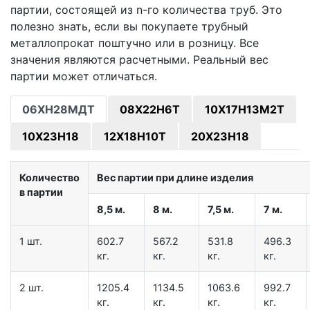
партии, состоящей из n-го количества труб. Это
полезно знать, если вы покупаете трубный
металлопрокат поштучно или в розницу. Все
значения являются расчетными. Реальный вес
партии может отличаться.
06ХН28МДТ
08Х22Н6Т
10Х17Н13М2Т
10Х23Н18
12Х18Н10Т
20Х23Н18
Количество
Вес партии при длине изделия
в партии
8,5 м.
8 м.
7,5 м.
7 м.
1 шт.
602.7
567.2
531.8
496.3
кг.
кг.
кг.
кг.
2 шт.
1205.4
1134.5
1063.6
992.7
кг.
кг.
кг.
кг.