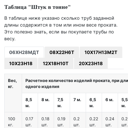
Таблица "Штук в тонне"
В таблице ниже указано сколько труб заданной
длины содержится в том или ином весе проката.
Это полезно знать, если вы покупаете трубы по
весу.
06ХН28МДТ
08Х22Н6Т
10Х17Н13М2Т
10Х23Н18
12Х18Н10Т
20Х23Н18
Вес,
Расчетное количество изделий проката, при дл
кг.
одного изделия
8,5
8 м.
7,5
7 м.
6,5
6 м.
5,5
м.
м.
м.
м.
100
0.17
0.18
0.19
0.2
0.22
0.24
0.
кг.
шт.
шт.
шт.
шт.
шт.
шт.
шт.