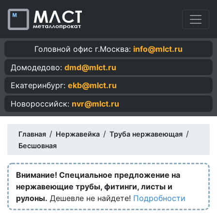
Головной офис г.Москва:
info@mlct.ru
Домодедово:
dmd@mlct.ru
Екатеринбург:
ekb@mlct.ru
Новороссийск:
nvr@mlct.ru
/
/
/
Главная
Нержавейка
Труба нержавеющая
Бесшовная
Внимание! Специальное предложение на
нержавеющие трубы, фитинги, листы и
рулоны.
Дешевле не найдете!
Подробности