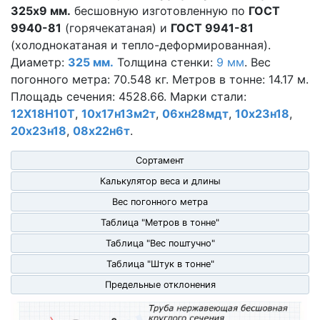
325х9 мм.
бесшовную изготовленную по
ГОСТ
9940-81
(горячекатаная) и
ГОСТ 9941-81
(холоднокатаная и тепло-деформированная).
Диаметр:
325 мм.
Толщина стенки:
9 мм
. Вес
погонного метра: 70.548 кг. Метров в тонне: 14.17 м.
Площадь сечения: 4528.66. Марки стали:
12Х18Н10Т
,
10х17н13м2т
,
06хн28мдт
,
10х23н18
,
20х23н18
,
08х22н6т
.
Сортамент
Калькулятор веса и длины
Вес погонного метра
Таблица "Метров в тонне"
Таблица "Вес поштучно"
Таблица "Штук в тонне"
Предельные отклонения