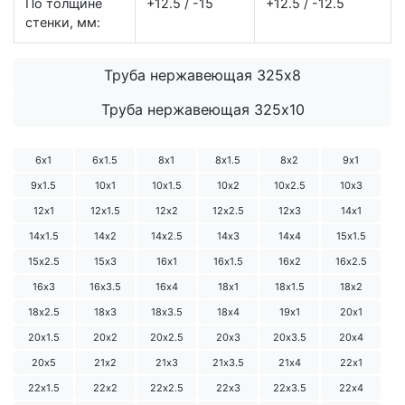
По толщине
+12.5 / -15
+12.5 / -12.5
стенки, мм:
Труба нержавеющая 325х8
Труба нержавеющая 325х10
6х1
6х1.5
8х1
8х1.5
8х2
9х1
9х1.5
10х1
10х1.5
10х2
10х2.5
10х3
12х1
12х1.5
12х2
12х2.5
12х3
14х1
14х1.5
14х2
14х2.5
14х3
14х4
15х1.5
15х2.5
15х3
16х1
16х1.5
16х2
16х2.5
16х3
16х3.5
16х4
18х1
18х1.5
18х2
18х2.5
18х3
18х3.5
18х4
19х1
20х1
20х1.5
20х2
20х2.5
20х3
20х3.5
20х4
20х5
21х2
21х3
21х3.5
21х4
22х1
22х1.5
22х2
22х2.5
22х3
22х3.5
22х4