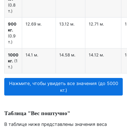
(0.8
т.)
900
12.69 м.
13.12 м.
12.71 м.
1
кг.
(0.9
т.)
1000
14.1 м.
14.58 м.
14.12 м.
1
кг.
(1
т.)
Нажмите, чтобы увидеть все значения (до 5000
кг.)
Таблица "Вес поштучно"
В таблице ниже представлены значения веса