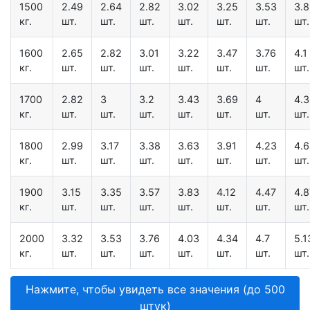
1500
2.49
2.64
2.82
3.02
3.25
3.53
3.
кг.
шт.
шт.
шт.
шт.
шт.
шт.
шт.
1600
2.65
2.82
3.01
3.22
3.47
3.76
4.1
кг.
шт.
шт.
шт.
шт.
шт.
шт.
шт.
1700
2.82
3
3.2
3.43
3.69
4
4.
кг.
шт.
шт.
шт.
шт.
шт.
шт.
шт.
1800
2.99
3.17
3.38
3.63
3.91
4.23
4.
кг.
шт.
шт.
шт.
шт.
шт.
шт.
шт.
1900
3.15
3.35
3.57
3.83
4.12
4.47
4.8
кг.
шт.
шт.
шт.
шт.
шт.
шт.
шт.
2000
3.32
3.53
3.76
4.03
4.34
4.7
5.1
кг.
шт.
шт.
шт.
шт.
шт.
шт.
шт.
Нажмите, чтобы увидеть все значения (до 500
штук)