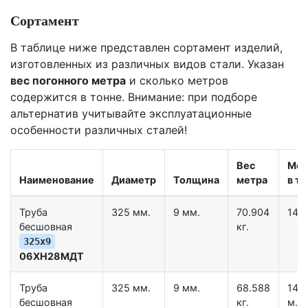
Сортамент
В таблице ниже представлен сортамент изделий,
изготовленных из различных видов стали. Указан
вес погонного метра
и сколько метров
содержится в тонне. Внимание: при подборе
альтернатив учитывайте эксплуатационные
особенности различных сталей!
Вес
Мет
Наименование
Диаметр
Толщина
метра
в тн
Труба
325 мм.
9 мм.
70.904
14.1
бесшовная
кг.
325х9
06ХН28МДТ
Труба
325 мм.
9 мм.
68.588
14.
бесшовная
кг.
м.