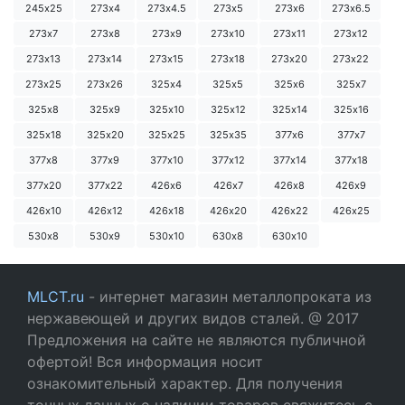
245х25
273х4
273х4.5
273х5
273х6
273х6.5
273х7
273х8
273х9
273х10
273х11
273х12
273х13
273х14
273х15
273х18
273х20
273х22
273х25
273х26
325х4
325х5
325х6
325х7
325х8
325х9
325х10
325х12
325х14
325х16
325х18
325х20
325х25
325х35
377х6
377х7
377х8
377х9
377х10
377х12
377х14
377х18
377х20
377х22
426х6
426х7
426х8
426х9
426х10
426х12
426х18
426х20
426х22
426х25
530х8
530х9
530х10
630х8
630х10
MLCT.ru
- интернет магазин металлопроката из
нержавеющей и других видов сталей. @ 2017
Предложения на сайте не являются публичной
офертой! Вся информация носит
ознакомительный характер. Для получения
точных данных о наличии товаров свяжитесь с