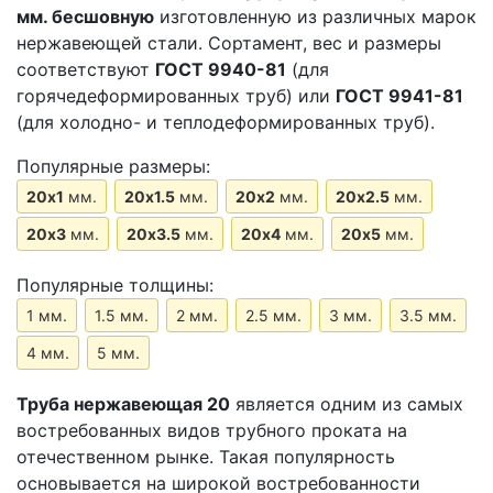
мм.
бесшовную
изготовленную из различных марок
нержавеющей стали. Сортамент, вес и размеры
соответствуют
ГОСТ 9940-81
(для
горячедеформированных труб) или
ГОСТ 9941-81
(для холодно- и теплодеформированных труб).
Популярные размеры:
20х1
мм.
20х1.5
мм.
20х2
мм.
20х2.5
мм.
20х3
мм.
20х3.5
мм.
20х4
мм.
20х5
мм.
Популярные толщины:
1 мм.
1.5 мм.
2 мм.
2.5 мм.
3 мм.
3.5 мм.
4 мм.
5 мм.
Труба нержавеющая 20
является одним из самых
востребованных видов трубного проката на
отечественном рынке. Такая популярность
основывается на широкой востребованности