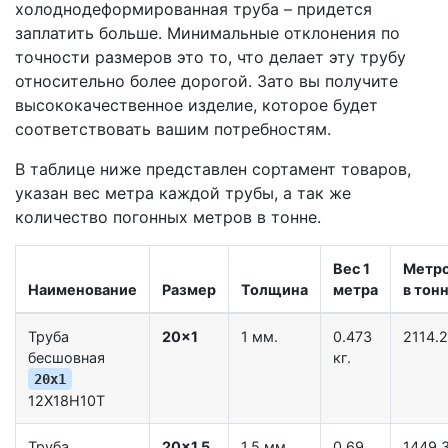
холоднодеформированная труба – придется
заплатить больше. Минимальные отклонения по
точности размеров это то, что делает эту трубу
относительно более дорогой. Зато вы получите
высококачественное изделие, которое будет
соответствовать вашим потребностям.
В таблице ниже представлен сортамент товаров,
указан вес метра каждой трубы, а так же
количество погонных метров в тонне.
Вес 1
Метр
Наименование
Размер
Толщина
метра
в тон
Труба
20x1
1 мм.
0.473
2114.2
бесшовная
кг.
20x1
12Х18Н10Т
Труба
20x1.5
1.5 мм.
0.69
1449.