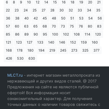
6
8
9
10
12
14
15
16
18
19
20
21
22
23
24
25
27
28
30
32
33
34
35
36
38
40
42
45
48
50
51
53
54
56
57
60
63
65
68
70
73
75
76
80
83
85
86
89
90
95
100
102
108
114
120
121
123
127
133
140
146
152
159
160
168
178
180
194
219
245
273
325
377
426
530
630
MLCT.ru
- интернет магазин металлопроката из
нержавеющей и других видов сталей. @ 2017
Предложения на сайте не являются публичной
офертой! Вся информация носит
ознакомительный характер. Для получения
точных данных о наличии товаров свяжитесь с