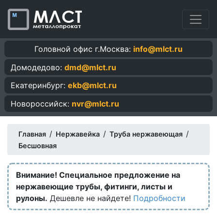
Головной офис г.Москва:
info@mlct.ru
Домодедово:
dmd@mlct.ru
Екатеринбург:
ekb@mlct.ru
Новороссийск:
nvr@mlct.ru
/
/
/
Главная
Нержавейка
Труба нержавеющая
Бесшовная
Внимание! Специальное предложение на
нержавеющие трубы, фитинги, листы и
рулоны.
Дешевле не найдете!
Подробности