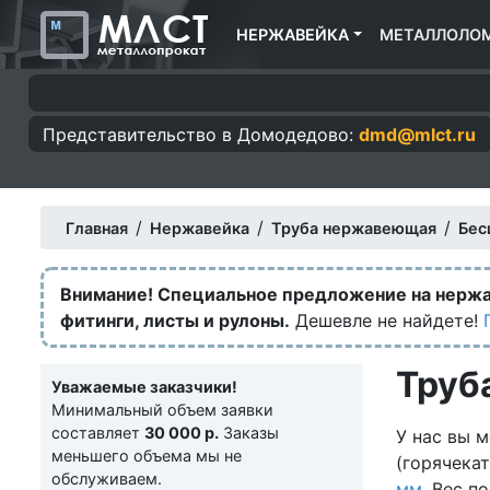
НЕРЖАВЕЙКА
МЕТАЛЛОЛО
Представительство в
Домодедово:
dmd@mlct.ru
/
/
/
Главная
Нержавейка
Труба нержавеющая
Бес
Внимание! Специальное предложение на нерж
фитинги, листы и рулоны.
Дешевле не найдете!
Труб
Уважаемые заказчики!
Минимальный объем заявки
составляет
30 000 р.
Заказы
У нас вы 
меньшего объема мы не
(горячека
обслуживаем.
мм
. Вес п