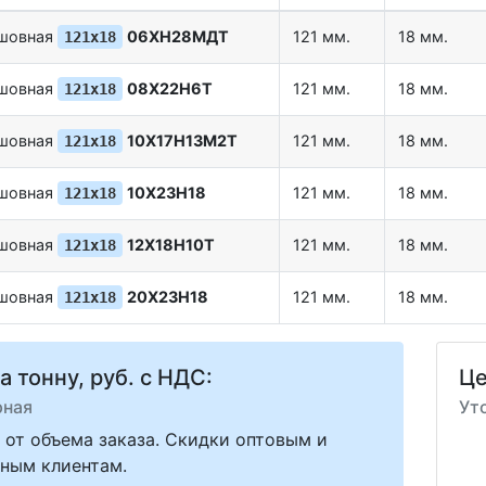
сшовная
06ХН28МДТ
121 мм.
18 мм.
121х18
сшовная
08Х22Н6Т
121 мм.
18 мм.
121х18
сшовная
10Х17Н13М2Т
121 мм.
18 мм.
121х18
сшовная
10Х23Н18
121 мм.
18 мм.
121х18
сшовная
12Х18Н10Т
121 мм.
18 мм.
121х18
сшовная
20Х23Н18
121 мм.
18 мм.
121х18
а тонну, руб. с НДС:
Це
рная
Ут
 от объема заказа. Скидки оптовым и
ным клиентам.