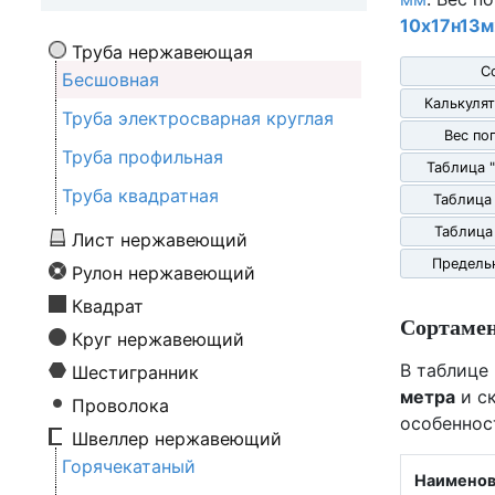
10х17н13м
Труба нержавеющая
С
Бесшовная
Калькулят
Труба электросварная круглая
Вес по
Труба профильная
Таблица 
Труба квадратная
Таблица
Таблица
Лист нержавеющий
Предель
Рулон нержавеющий
Квадрат
Сортаме
Круг нержавеющий
В таблице
Шестигранник
метра
и ск
Проволока
особеннос
Швеллер нержавеющий
Горячекатаный
Наименов