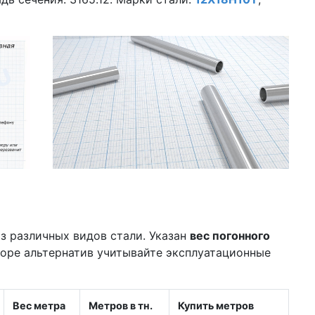
з различных видов стали. Указан
вес погонного
боре альтернатив учитывайте эксплуатационные
Вес метра
Метров в тн.
Купить метров