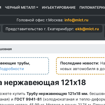
М
ЧЕРНЫЙ МЕТАЛЛ
ИНЪЕКТИРОВАНИЕ
ПИЛОМАТЕРИ
Головной офис г.Москва:
info@mlct.ru
Представительство г.
Екатеринбург:
ekb@mlct.ru
шовная
авеющие трубы,
Последние новости:
На
Подробности
новых автомобиля в д
а нержавеющая 121х18
можете купить
Трубу нержавеющую 121х18 мм.
бесшовн
таная) и
ГОСТ 9941-81
(холоднокатаная и тепло-дефор
огонного метра: 45.99 кг. Метров в тонне: 21.74 м. Площ