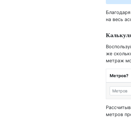
Благодаря
на весь а
Калькуля
Воспользу
же скольк
метраж мо
Метров?
Рассчитыв
метров пр