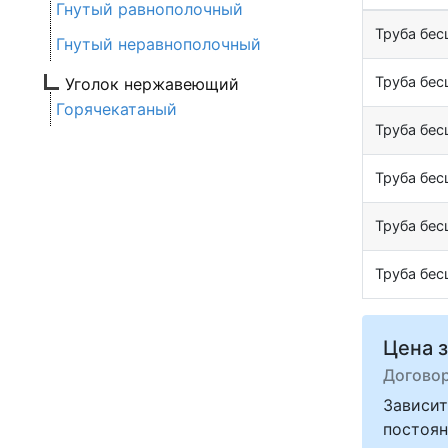
Гнутый равнополочный
Труба бе
Гнутый неравнополочный
Труба бе
Уголок нержавеющий
Горячекатаный
Труба бе
Труба бе
Труба бе
Труба бе
Цена з
Догово
Зависит
постоян