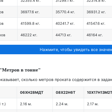
ов
32355.4 кг.
31299.1 кг.
32314.8 кг.
ов
36977.6 кг.
35770.4 кг.
36931.2 кг.
ов
41599.8 кг.
40241.7 кг.
41547.6 кг.
ров
46222 кг.
44713 кг.
46164 кг.
Нажмите, чтобы увидеть все значен
"Метров в тонне"
оказывает, сколько метров проката содержится в задан
06ХН28МДТ
08Х22Н6Т
10Х17Н13М2
 т.)
2.16 м.
2.24 м.
2.17 м.