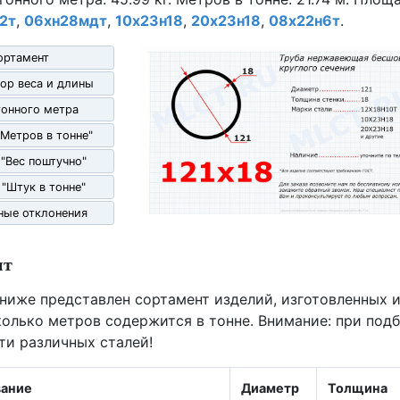
2т
,
06хн28мдт
,
10х23н18
,
20х23н18
,
08х22н6т
.
ортамент
ор веса и длины
гонного метра
"Метров в тонне"
 "Вес поштучно"
 "Штук в тонне"
ные отклонения
нт
 ниже представлен сортамент изделий, изготовленных и
олько метров содержится в тонне. Внимание: при под
ти различных сталей!
ание
Диаметр
Толщина