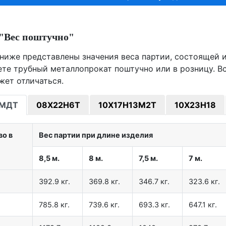
"Вес поштучно"
ниже представлены значения веса партии, состоящей из
ете трубный металлопрокат поштучно или в розницу. В
жет отличаться.
8МДТ
08Х22Н6Т
10Х17Н13М2Т
10Х23Н18
во в
Вес партии при длине изделия
8,5 м.
8 м.
7,5 м.
7 м.
392.9 кг.
369.8 кг.
346.7 кг.
323.6 кг.
785.8 кг.
739.6 кг.
693.3 кг.
647.1 кг.