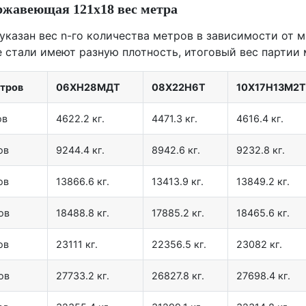
ржавеющая 121х18 вес метра
 указан вес n-го количества метров в зависимости от м
е стали имеют разную плотность, итоговый вес партии 
етров
06ХН28МДТ
08Х22Н6Т
10Х17Н13М2Т
ов
4622.2 кг.
4471.3 кг.
4616.4 кг.
ов
9244.4 кг.
8942.6 кг.
9232.8 кг.
ов
13866.6 кг.
13413.9 кг.
13849.2 кг.
ов
18488.8 кг.
17885.2 кг.
18465.6 кг.
ов
23111 кг.
22356.5 кг.
23082 кг.
ов
27733.2 кг.
26827.8 кг.
27698.4 кг.