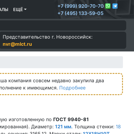
+7 (999) 920-70-70
АЛЫ
ЕЩЁ
+7 (495) 133-59-05
Представительство г.
Новороссийск:
nvr@mlct.ru
ша компания совсем недавно закупила два
ополнение к имеющимся.
Подробнее
ую изготовленную по
ГОСТ 9940-81
мированная). Диаметр:
121 мм.
Толщина стенки:
18
адь сечения: 3165.12. Марки стали:
12Х18Н10Т
,