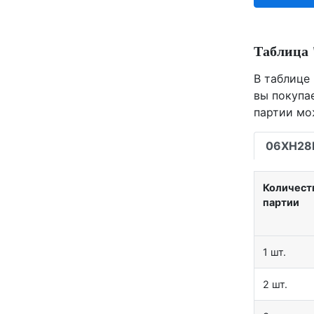
Таблица 
В таблице 
вы покупа
партии мо
06ХН2
Количест
партии
1 шт.
2 шт.