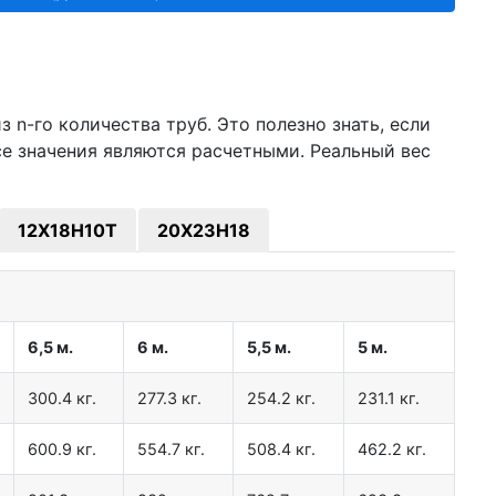
 n-го количества труб. Это полезно знать, если
се значения являются расчетными. Реальный вес
12Х18Н10Т
20Х23Н18
6,5 м.
6 м.
5,5 м.
5 м.
300.4 кг.
277.3 кг.
254.2 кг.
231.1 кг.
600.9 кг.
554.7 кг.
508.4 кг.
462.2 кг.