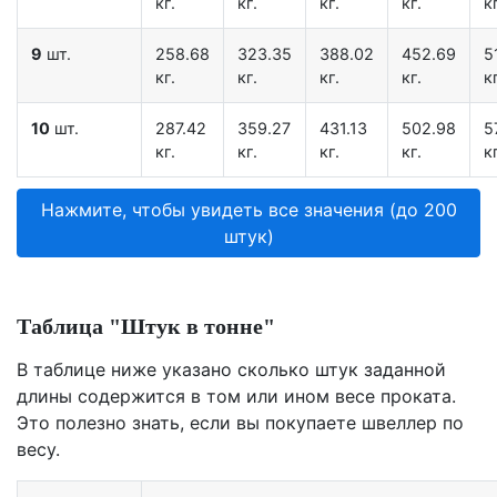
кг.
кг.
кг.
кг.
кг
9
шт.
258.68
323.35
388.02
452.69
5
кг.
кг.
кг.
кг.
кг
10
шт.
287.42
359.27
431.13
502.98
5
кг.
кг.
кг.
кг.
кг
Нажмите, чтобы увидеть все значения (до 200
штук)
Таблица "Штук в тонне"
В таблице ниже указано сколько штук заданной
длины содержится в том или ином весе проката.
Это полезно знать, если вы покупаете швеллер по
весу.