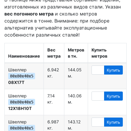
изготовленных из различных видов стали. Указан
вес погонного метра
и сколько метров
содержится в тонне. Внимание: при подборе
альтернатив учитывайте эксплуатационные
особенности различных сталей!
Вес
Метров
Купить
Наименование
метра
в тн.
метров
Швеллер
6.942
144.05
Купить
кг.
м.
80х80х40х5
08Х17Т
Швеллер
7.14
140.06
Купить
кг.
м.
80х80х40х5
12Х18Н10Т
Швеллер
6.987
143.12
Купить
кг.
м.
80х80х40х5