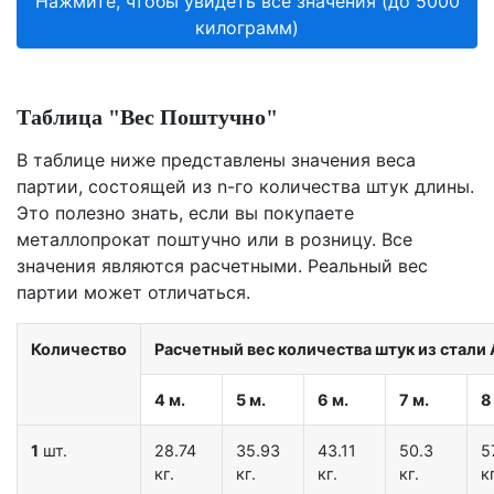
Нажмите, чтобы увидеть все значения (до 5000
килограмм)
Таблица "Вес Поштучно"
В таблице ниже представлены значения веса
партии, состоящей из n-го количества штук длины.
Это полезно знать, если вы покупаете
металлопрокат поштучно или в розницу. Все
значения являются расчетными. Реальный вес
партии может отличаться.
Количество
Расчетный вес количества штук из стали 
4 м.
5 м.
6 м.
7 м.
8
1
шт.
28.74
35.93
43.11
50.3
5
кг.
кг.
кг.
кг.
кг