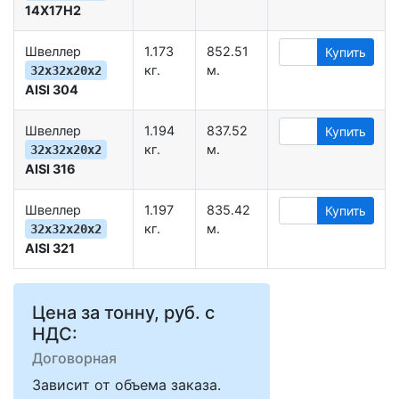
14Х17Н2
Швеллер
1.173
852.51
Купить
кг.
м.
32х32х20х2
AISI 304
Швеллер
1.194
837.52
Купить
кг.
м.
32х32х20х2
AISI 316
Швеллер
1.197
835.42
Купить
кг.
м.
32х32х20х2
AISI 321
Цена за тонну, руб. с
НДС:
Договорная
Зависит от объема заказа.