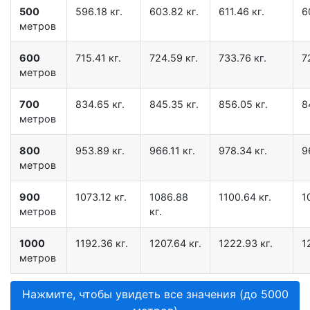
500
596.18 кг.
603.82 кг.
611.46 кг.
6
метров
600
715.41 кг.
724.59 кг.
733.76 кг.
7
метров
700
834.65 кг.
845.35 кг.
856.05 кг.
8
метров
800
953.89 кг.
966.11 кг.
978.34 кг.
9
метров
900
1073.12 кг.
1086.88
1100.64 кг.
1
метров
кг.
1000
1192.36 кг.
1207.64 кг.
1222.93 кг.
1
метров
Нажмите, чтобы увидеть все значения (до 5000