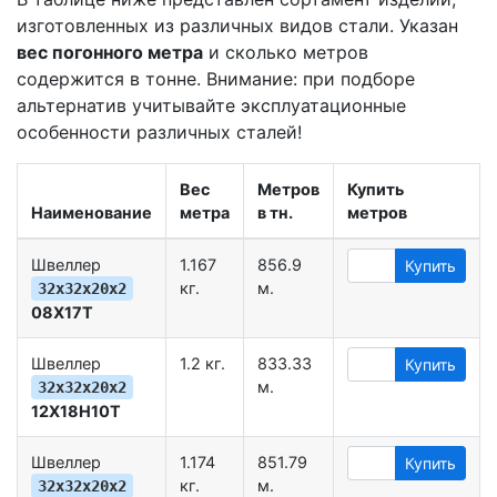
изготовленных из различных видов стали. Указан
вес погонного метра
и сколько метров
содержится в тонне. Внимание: при подборе
альтернатив учитывайте эксплуатационные
особенности различных сталей!
Вес
Метров
Купить
Наименование
метра
в тн.
метров
Швеллер
1.167
856.9
Купить
кг.
м.
32х32х20х2
08Х17Т
Швеллер
1.2 кг.
833.33
Купить
м.
32х32х20х2
12Х18Н10Т
Швеллер
1.174
851.79
Купить
кг.
м.
32х32х20х2