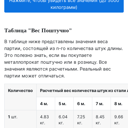
Нажмите, чтобы увидеть все значения (до 5000
килограмм)
Таблица "Вес Поштучно"
В таблице ниже представлены значения веса
партии, состоящей из n-го количества штук длины.
Это полезно знать, если вы покупаете
металлопрокат поштучно или в розницу. Все
значения являются расчетными. Реальный вес
партии может отличаться.
Количество
Расчетный вес количества штук из стали 
4 м.
5 м.
6 м.
7 м.
8 м.
1
шт.
4.83
6.04
7.25
8.45
9.66
кг.
кг.
кг.
кг.
кг.