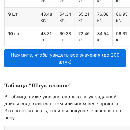
кг.
кг.
кг.
кг.
кг.
9
шт.
43.48
54.34
65.21
76.08
86.95
кг.
кг.
кг.
кг.
кг.
10
шт.
48.31
60.38
72.46
84.54
96.61
кг.
кг.
кг.
кг.
кг.
Нажмите, чтобы увидеть все значения (до 200
штук)
Таблица "Штук в тонне"
В таблице ниже указано сколько штук заданной
длины содержится в том или ином весе проката.
Это полезно знать, если вы покупаете швеллер по
весу.