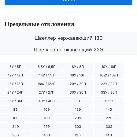
Предельные отклонения
Швеллер нержавеющий 18Э
Швеллер нержавеющий 22Э
5У / 5П
6,5У / 6,5П
8У / 8П
10У / 10П
12У / 12П
14У / 14П
16У / 16П
16аУ / 16аП
18У / 18П
18аУ / 18аП
20У / 20П
22У / 22П
24У / 24П
27У / 27П
30У / 30П
33У / 33П
36У / 36П
40У / 40П
5Э
6,5Э
8Э
10Э
12Э
14Э
16Э
18Э
20Э
22Э
24Э
27Э
30Э
33Э
36Э
40Э
12Л
14Л