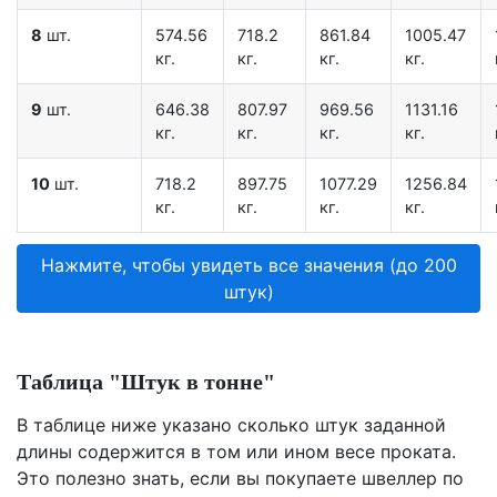
8
шт.
574.56
718.2
861.84
1005.47
кг.
кг.
кг.
кг.
9
шт.
646.38
807.97
969.56
1131.16
кг.
кг.
кг.
кг.
10
шт.
718.2
897.75
1077.29
1256.84
кг.
кг.
кг.
кг.
Нажмите, чтобы увидеть все значения (до 200
штук)
Таблица "Штук в тонне"
В таблице ниже указано сколько штук заданной
длины содержится в том или ином весе проката.
Это полезно знать, если вы покупаете швеллер по