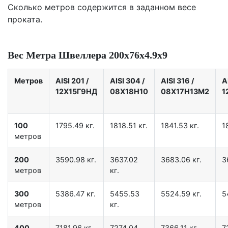
Сколько метров содержится в заданном весе
проката.
Вес Метра Швеллера 200х76х4.9х9
Метров
AISI 201
/
AISI 304
/
AISI 316
/
A
12X15Г9НД
08Х18Н10
08Х17Н13М2
1
100
1795.49 кг.
1818.51 кг.
1841.53 кг.
1
метров
200
3590.98 кг.
3637.02
3683.06 кг.
3
метров
кг.
300
5386.47 кг.
5455.53
5524.59 кг.
5
метров
кг.
400
7181.96 кг.
7274.04
7366.11 кг.
7