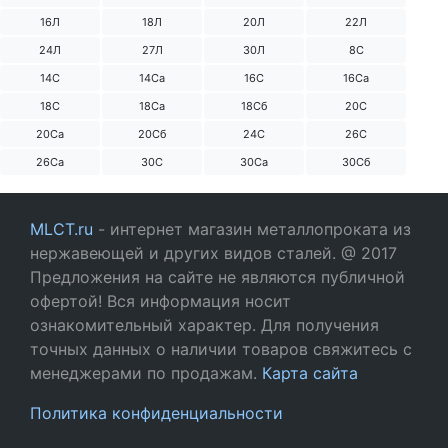
16Л
18Л
20Л
22Л
24Л
27Л
30Л
8С
14С
14Са
16С
16Са
18С
18Са
18Сб
20С
20Са
20Сб
24С
26С
26Са
30С
30Са
30Сб
MLCT.ru
- интернет магазин металлопроката из
нержавеющей и других видов сталей. @ 2017
Предложения на сайте не являются публичной
офертой! Вся информация носит
ознакомительный характер. Для получения
точных данных о наличии товаров свяжитесь с
менеджерами по продажам.
Карта сайта
Политика конфиденциальности