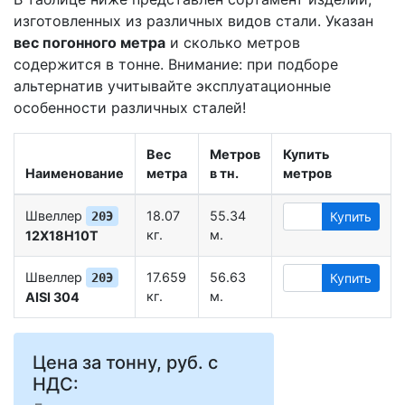
изготовленных из различных видов стали. Указан
вес погонного метра
и сколько метров
содержится в тонне. Внимание: при подборе
альтернатив учитывайте эксплуатационные
особенности различных сталей!
Вес
Метров
Купить
Наименование
метра
в тн.
метров
Швеллер
18.07
55.34
20Э
Купить
кг.
м.
12Х18Н10Т
Швеллер
17.659
56.63
20Э
Купить
кг.
м.
AISI 304
Цена за тонну, руб. с
НДС: