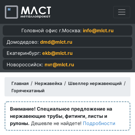
Головной офис г.Москва:
info@mlct.ru
Домодедово:
dmd@mlct.ru
Екатеринбург:
ekb@mlct.ru
Новороссийск:
nvr@mlct.ru
/
/
/
Главная
Нержавейка
Швеллер нержавеющий
Горячекатаный
Внимание! Специальное предложение на
нержавеющие трубы, фитинги, листы и
рулоны.
Дешевле не найдете!
Подробности