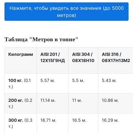
Нажмите, чтобы увидеть все значения (до 5000
метров)
Таблица "Метров в тонне"
Килограмм
AISI 201
/
AISI 304
/
AISI 316
/
12X15Г9НД
08Х18Н10
08Х17Н13М2
100 кг.
(0.1
5.57 м.
5.5 м.
5.43 м.
т.)
200 кг.
(0.2
11.14 м.
11 м.
10.86 м.
т.)
300 кг.
(0.3
16.71 м.
16.5 м.
16.29 м.
т.)