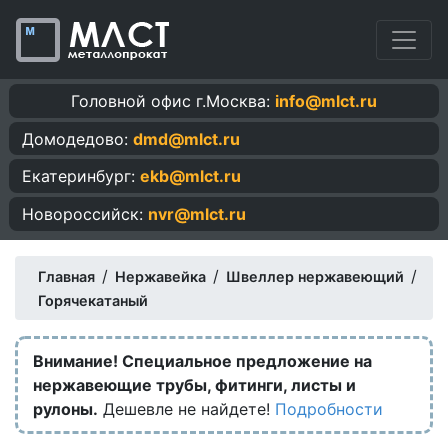
Головной офис г.Москва:
info@mlct.ru
Домодедово:
dmd@mlct.ru
Екатеринбург:
ekb@mlct.ru
Новороссийск:
nvr@mlct.ru
/
/
/
Главная
Нержавейка
Швеллер нержавеющий
Горячекатаный
Внимание! Специальное предложение на
нержавеющие трубы, фитинги, листы и
рулоны.
Дешевле не найдете!
Подробности