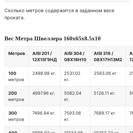
Сколько метров содержится в заданном весе
проката.
Вес Метра Швеллера 160х65х8.5х10
Метров
AISI 201
/
AISI 304
/
AISI 316
/
A
12X15Г9НД
08Х18Н10
08Х17Н13М2
1
100
2498.98 кг.
2531.02
2563.06 кг.
2
метров
кг.
200
4997.96 кг.
5062.04
5126.11 кг.
5
метров
кг.
300
7496.94 кг.
7593.06
7689.17 кг.
7
метров
кг.
400
9995.92 кг.
10124.08
10252.23 кг.
1