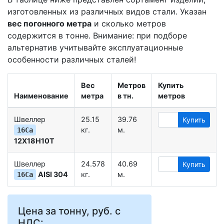
изготовленных из различных видов стали. Указан
вес погонного метра
и сколько метров
содержится в тонне. Внимание: при подборе
альтернатив учитывайте эксплуатационные
особенности различных сталей!
Вес
Метров
Купить
Наименование
метра
в тн.
метров
Швеллер
25.15
39.76
Купить
кг.
м.
16Са
12Х18Н10Т
Швеллер
24.578
40.69
Купить
AISI 304
кг.
м.
16Са
Цена за тонну, руб. с
НДС: