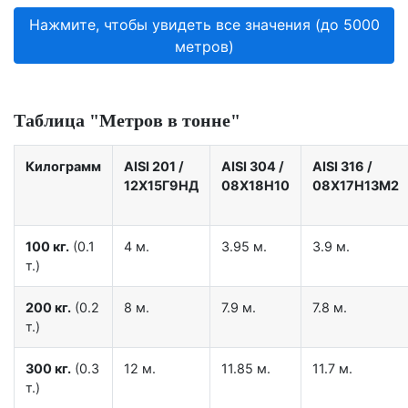
Нажмите, чтобы увидеть все значения (до 5000
метров)
Таблица "Метров в тонне"
Килограмм
AISI 201
/
AISI 304
/
AISI 316
/
12X15Г9НД
08Х18Н10
08Х17Н13М2
100 кг.
(0.1
4 м.
3.95 м.
3.9 м.
т.)
200 кг.
(0.2
8 м.
7.9 м.
7.8 м.
т.)
300 кг.
(0.3
12 м.
11.85 м.
11.7 м.
т.)