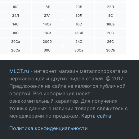
16Л
18Л
20Л
22Л
24Л
27Л
30Л
8С
14С
14Са
16С
16Са
18С
18Са
18Сб
20С
20Са
20Сб
24С
26С
26Са
30С
30Са
30Сб
MLCT.ru
- интернет магазин металлопроката из
нержавеющей и других видов сталей. @ 2017
Предложения на сайте не являются публичной
офертой! Вся информация носит
ознакомительный характер. Для получения
точных данных о наличии товаров свяжитесь с
менеджерами по продажам.
Карта сайта
Политика конфиденциальности