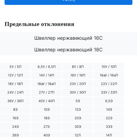
Предельные отклонения
Швеллер нержавеющий 16С
Швеллер нержавеющий 18С
5У / 5П
6,5У / 6,5П
8У / 8П
10У / 10П
12У / 12П
14У / 14П
16У / 16П
16аУ / 16аП
18У / 18П
18аУ / 18аП
20У / 20П
22У / 22П
24У / 24П
27У / 27П
30У / 30П
33У / 33П
36У / 36П
40У / 40П
5Э
6,5Э
8Э
10Э
12Э
14Э
16Э
18Э
20Э
22Э
24Э
27Э
30Э
33Э
36Э
40Э
12Л
14Л