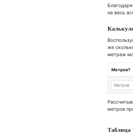
Благодаря
на весь а
Калькуля
Воспользу
же скольк
метраж мо
Метров?
Рассчитыв
метров пр
Таблица 