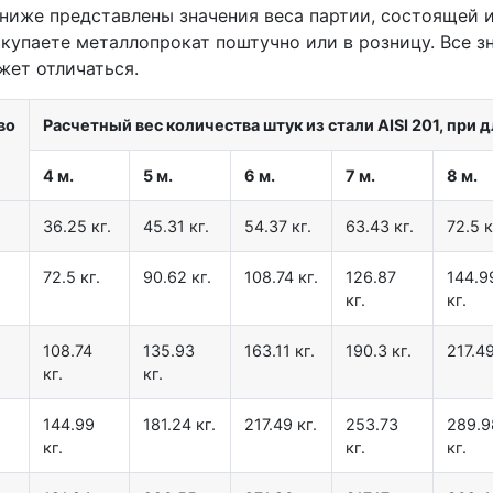
 ниже представлены значения веса партии, состоящей из
окупаете металлопрокат поштучно или в розницу. Все з
жет отличаться.
во
Расчетный вес количества штук из стали AISI 201, при 
4 м.
5 м.
6 м.
7 м.
8 м.
36.25 кг.
45.31 кг.
54.37 кг.
63.43 кг.
72.5 к
72.5 кг.
90.62 кг.
108.74 кг.
126.87
144.9
кг.
кг.
108.74
135.93
163.11 кг.
190.3 кг.
217.49
кг.
кг.
144.99
181.24 кг.
217.49 кг.
253.73
289.9
кг.
кг.
кг.