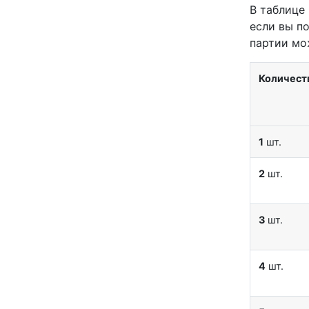
В таблице
если вы п
партии мо
Количест
1
шт.
2
шт.
3
шт.
4
шт.