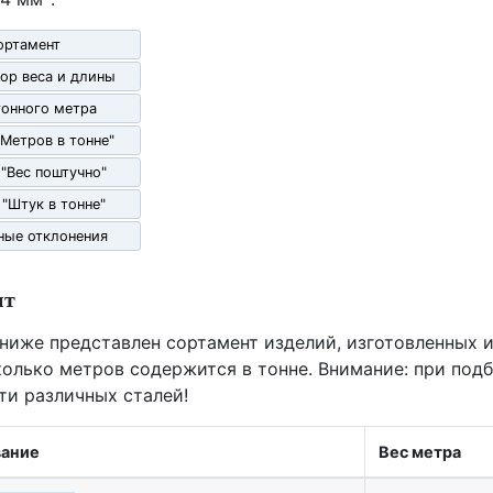
ортамент
ор веса и длины
гонного метра
"Метров в тонне"
 "Вес поштучно"
 "Штук в тонне"
ные отклонения
нт
 ниже представлен сортамент изделий, изготовленных и
олько метров содержится в тонне. Внимание: при под
ти различных сталей!
ание
Вес метра