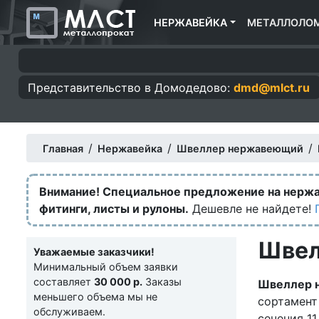
НЕРЖАВЕЙКА
МЕТАЛЛОЛО
Представительство в
Домодедово:
dmd@mlct.ru
/
/
/
Главная
Нержавейка
Швеллер нержавеющий
Внимание! Специальное предложение на нерж
фитинги, листы и рулоны.
Дешевле не найдете!
Швел
Уважаемые заказчики!
Минимальный объем заявки
составляет
30 000 р.
Заказы
Швеллер 
меньшего объема мы не
сортамент
обслуживаем.
сечения 11