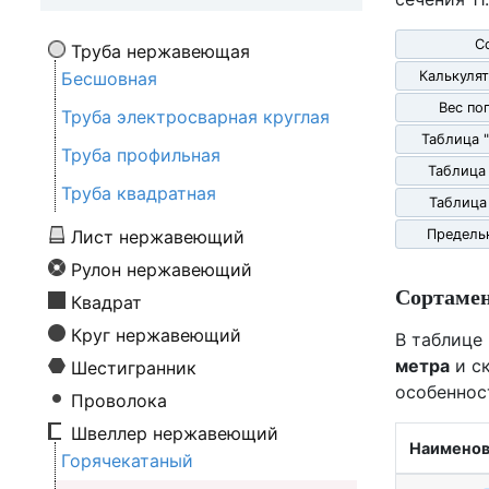
С
Труба нержавеющая
Бесшовная
Калькулят
Вес по
Труба электросварная круглая
Таблица 
Труба профильная
Таблица
Труба квадратная
Таблица
Лист нержавеющий
Предель
Рулон нержавеющий
Сортаме
Квадрат
Круг нержавеющий
В таблице
метра
и ск
Шестигранник
особеннос
Проволока
Швеллер нержавеющий
Наименов
Горячекатаный