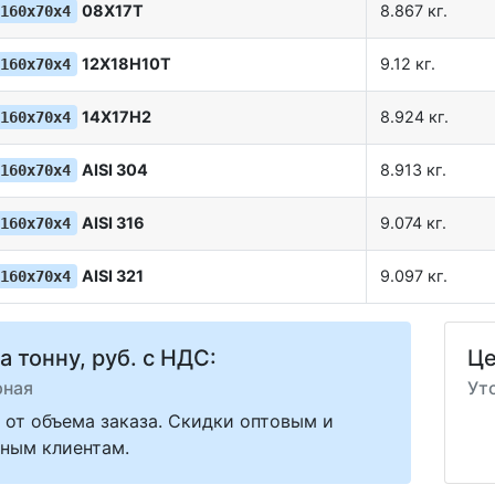
08Х17Т
8.867 кг.
160х70х4
12Х18Н10Т
9.12 кг.
160х70х4
14Х17Н2
8.924 кг.
160х70х4
AISI 304
8.913 кг.
160х70х4
AISI 316
9.074 кг.
160х70х4
AISI 321
9.097 кг.
160х70х4
а тонну, руб. с НДС:
Це
рная
Ут
 от объема заказа. Скидки оптовым и
ным клиентам.