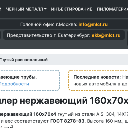
М
ЧЕРНЫЙ МЕТАЛЛ
ИНЪЕКТИРОВАНИЕ
ПИЛОМАТЕРИ
Головной офис г.Москва:
info@mlct.ru
Представительство г.
Екатеринбург:
ekb@mlct.ru
Гнутый равнополочный
авеющие трубы,
Последние новости:
На
Подробности
новых автомобиля в д
лер нержавеющий 160х70
нержавеющий 160х70х4
гнутый из стали AISI 304, 14Х1
 и вес соответствуют
ГОСТ 8278-83
. Высота 160 мм.,
2
.4 мм
.