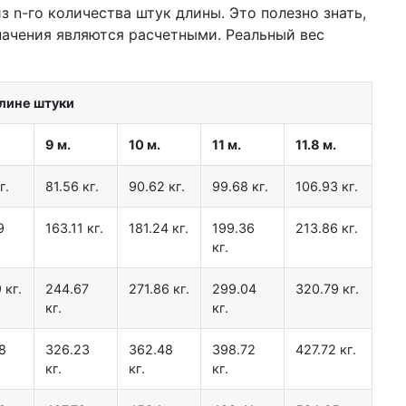
 n-го количества штук длины. Это полезно знать,
начения являются расчетными. Реальный вес
длине штуки
9 м.
10 м.
11 м.
11.8 м.
г.
81.56 кг.
90.62 кг.
99.68 кг.
106.93 кг.
9
163.11 кг.
181.24 кг.
199.36
213.86 кг.
кг.
 кг.
244.67
271.86 кг.
299.04
320.79 кг.
кг.
кг.
8
326.23
362.48
398.72
427.72 кг.
кг.
кг.
кг.