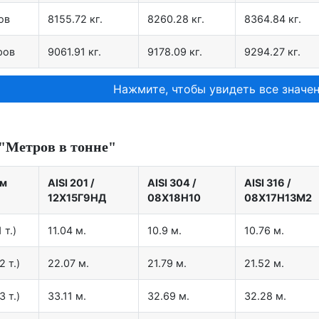
ов
8155.72 кг.
8260.28 кг.
8364.84 кг.
ров
9061.91 кг.
9178.09 кг.
9294.27 кг.
Нажмите, чтобы увидеть все значен
"Метров в тонне"
мм
AISI 201
/
AISI 304
/
AISI 316
/
12X15Г9НД
08Х18Н10
08Х17Н13М2
 т.)
11.04 м.
10.9 м.
10.76 м.
2 т.)
22.07 м.
21.79 м.
21.52 м.
3 т.)
33.11 м.
32.69 м.
32.28 м.