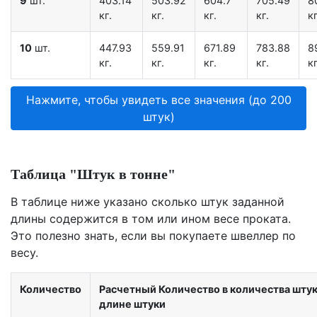
9
шт.
403.14
503.92
604.7
705.49
8
кг.
кг.
кг.
кг.
кг
10
шт.
447.93
559.91
671.89
783.88
8
кг.
кг.
кг.
кг.
кг
Нажмите, чтобы увидеть все значения (до 200
штук)
Таблица "Штук в тонне"
В таблице ниже указано сколько штук заданной
длины содержится в том или ином весе проката.
Это полезно знать, если вы покупаете швеллер по
весу.
Количество
Расчетный Количество в количества штук 
длине штуки