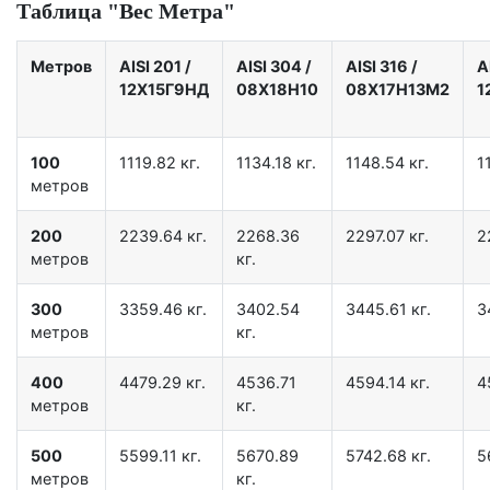
Таблица "Вес Метра"
Метров
AISI 201
/
AISI 304
/
AISI 316
/
A
12X15Г9НД
08Х18Н10
08Х17Н13М2
1
100
1119.82 кг.
1134.18 кг.
1148.54 кг.
1
метров
200
2239.64 кг.
2268.36
2297.07 кг.
2
метров
кг.
300
3359.46 кг.
3402.54
3445.61 кг.
3
метров
кг.
400
4479.29 кг.
4536.71
4594.14 кг.
4
метров
кг.
500
5599.11 кг.
5670.89
5742.68 кг.
5
метров
кг.