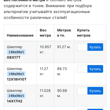
содержится в тонне. Внимание: при подборе
альтернатив учитывайте эксплуатационные
особенности различных сталей!
Вес
Метров
Купить
Наименование
метра
в тн.
метров
Швеллер
10.957
91.27 м.
Купить
кг.
140х80х5
08Х17Т
Швеллер
11.27
88.73
Купить
кг.
м.
140х80х5
12Х18Н10Т
Швеллер
11.028
90.68
Купить
кг.
м.
140х80х5
14Х17Н2