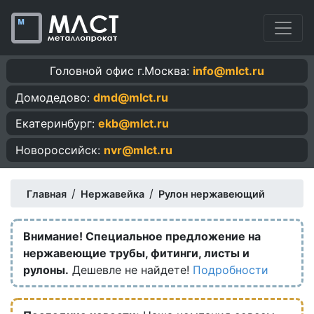
Головной офис г.Москва:
info@mlct.ru
Домодедово:
dmd@mlct.ru
Екатеринбург:
ekb@mlct.ru
Новороссийск:
nvr@mlct.ru
/
/
Главная
Нержавейка
Рулон нержавеющий
Внимание! Специальное предложение на
нержавеющие трубы, фитинги, листы и
рулоны.
Дешевле не найдете!
Подробности