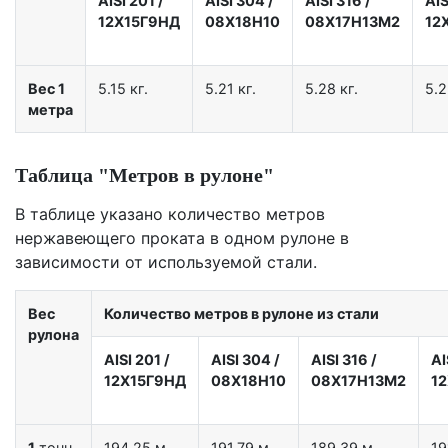
AISI 201
/
AISI 304
/
AISI 316
/
AIS
12X15Г9НД
08Х18Н10
08Х17Н13М2
12
Вес 1
5.15 кг.
5.21 кг.
5.28 кг.
5.2
метра
Таблица "Метров в рулоне"
В таблице указано количество метров
нержавеющего проката в одном рулоне в
зависимости от используемой стали.
Вес
Количество метров в рулоне из стали
рулона
AISI 201
/
AISI 304
/
AISI 316
/
AI
12X15Г9НД
08Х18Н10
08Х17Н13М2
1
1
тонн
194.25 м.
191.79 м.
189.39 м.
19