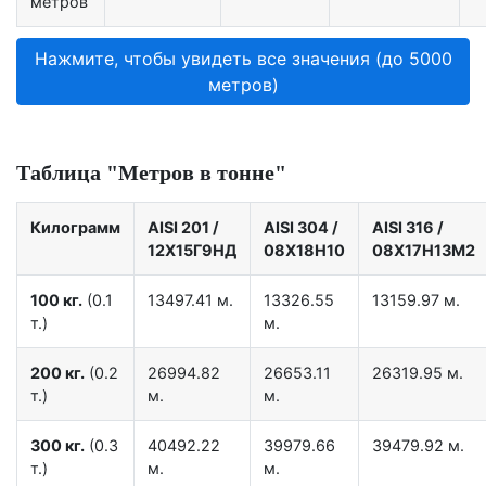
метров
Нажмите, чтобы увидеть все значения (до 5000
метров)
Таблица "Метров в тонне"
Килограмм
AISI 201
/
AISI 304
/
AISI 316
/
12X15Г9НД
08Х18Н10
08Х17Н13М2
100 кг.
(0.1
13497.41 м.
13326.55
13159.97 м.
т.)
м.
200 кг.
(0.2
26994.82
26653.11
26319.95 м.
т.)
м.
м.
300 кг.
(0.3
40492.22
39979.66
39479.92 м.
т.)
м.
м.