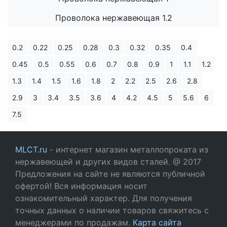
Проволока нержавеющая 1.2
0.2
0.22
0.25
0.28
0.3
0.32
0.35
0.4
0.45
0.5
0.55
0.6
0.7
0.8
0.9
1
1.1
1.2
1.3
1.4
1.5
1.6
1.8
2
2.2
2.5
2.6
2.8
2.9
3
3.4
3.5
3.6
4
4.2
4.5
5
5.6
6
7.5
MLCT.ru
- интернет магазин металлопроката из
нержавеющей и других видов сталей. @ 2017
Предложения на сайте не являются публичной
офертой! Вся информация носит
ознакомительный характер. Для получения
точных данных о наличии товаров свяжитесь с
менеджерами по продажам.
Карта сайта