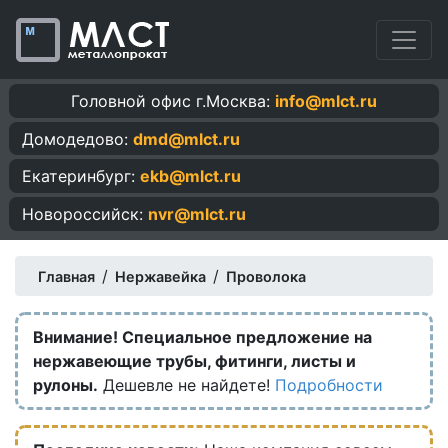
Головной офис г.Москва:
info@mlct.ru
Домодедово:
dmd@mlct.ru
Екатеринбург:
ekb@mlct.ru
Новороссийск:
nvr@mlct.ru
/
/
Главная
Нержавейка
Проволока
Внимание! Специальное предложение на
нержавеющие трубы, фитинги, листы и
рулоны.
Дешевле не найдете!
Подробности