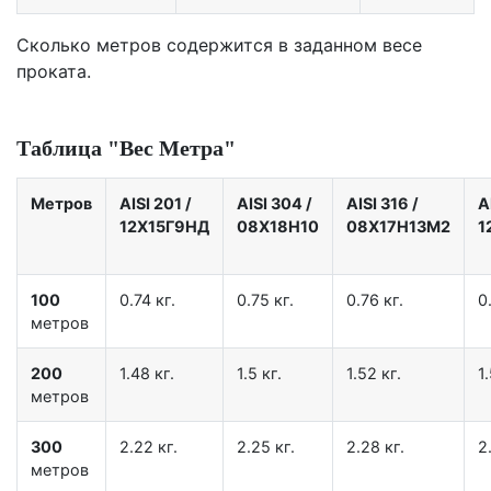
Сколько метров содержится в заданном весе
проката.
Таблица "Вес Метра"
Метров
AISI 201
/
AISI 304
/
AISI 316
/
A
12X15Г9НД
08Х18Н10
08Х17Н13М2
1
100
0.74 кг.
0.75 кг.
0.76 кг.
0
метров
200
1.48 кг.
1.5 кг.
1.52 кг.
1.
метров
300
2.22 кг.
2.25 кг.
2.28 кг.
2
метров