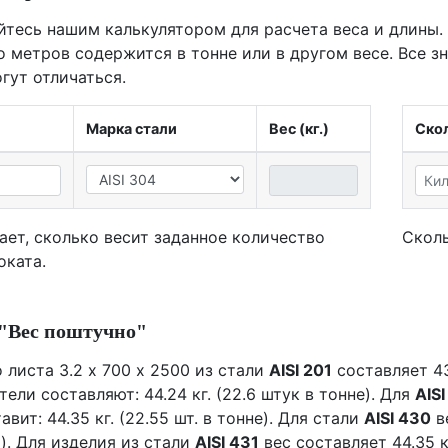
йтесь нашим калькулятором для расчета веса и длины.
о метров содержится в тонне или в другом весе. Все з
гут отличаться.
Марка стали
Вес (кг.)
Скол
ает, сколько весит заданное количество
Сколь
оката.
"Вес поштучно"
 листа 3.2 х 700 х 2500 из стали
AISI 201
составляет 43
тели составляют: 44.24 кг. (22.6 штук в тонне). Для
AISI
авит: 44.35 кг. (22.55 шт. в тонне). Для стали
AISI 430
ве
). Для изделия из стали
AISI 431
вес составляет 44.35 кг.