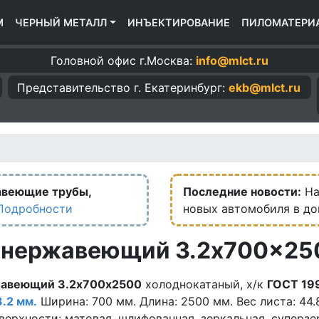
М
ЧЕРНЫЙ МЕТАЛЛ
ИНЪЕКТИРОВАНИЕ
ПИЛОМАТЕРИ
Головной офис г.Москва:
info@mlct.ru
Представительство г.
Екатеринбург:
ekb@mlct.ru
авеющие трубы,
Последние новости:
На
Подробности
новых автомобиля в д
 нержавеющий 3.2x700x25
жавеющий 3.2х700х2500
холоднокатаный, х/к
ГОСТ 19
3.2 мм.
Ширина: 700 мм. Длина: 2500 мм. Вес листа: 44.8
верхности: матовая, шлифованная, зеркальная, суперзе