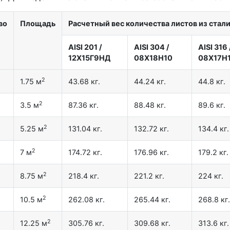
во
Площадь
Расчетный вес количества листов из стал
AISI 201
/
AISI 304
/
AISI 316
12X15Г9НД
08Х18Н10
08Х17Н
2
1.75 м
43.68 кг.
44.24 кг.
44.8 кг.
2
3.5 м
87.36 кг.
88.48 кг.
89.6 кг.
2
5.25 м
131.04 кг.
132.72 кг.
134.4 кг.
2
7 м
174.72 кг.
176.96 кг.
179.2 кг.
2
8.75 м
218.4 кг.
221.2 кг.
224 кг.
2
10.5 м
262.08 кг.
265.44 кг.
268.8 кг.
2
12.25 м
305.76 кг.
309.68 кг.
313.6 кг.