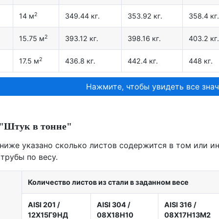
2
14 м
349.44 кг.
353.92 кг.
358.4 кг.
2
15.75 м
393.12 кг.
398.16 кг.
403.2 кг.
2
17.5 м
436.8 кг.
442.4 кг.
448 кг.
Нажмите, чтобы увидеть все знач
"Штук в тонне"
 ниже указано сколько листов содержится в том или ино
трубы по весу.
Количество листов из стали в заданном весе
AISI 201
/
AISI 304
/
AISI 316
/
12X15Г9НД
08Х18Н10
08Х17Н13М2