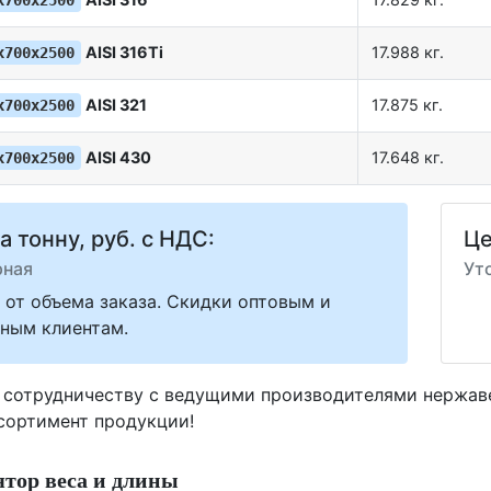
х700х2500
AISI 316Ti
17.988 кг.
х700х2500
AISI 321
17.875 кг.
х700х2500
AISI 430
17.648 кг.
х700х2500
а тонну, руб. с НДС:
Це
рная
Ут
 от объема заказа. Скидки оптовым и
ным клиентам.
 сотрудничеству с ведущими производителями нержа
ссортимент продукции!
тор веса и длины