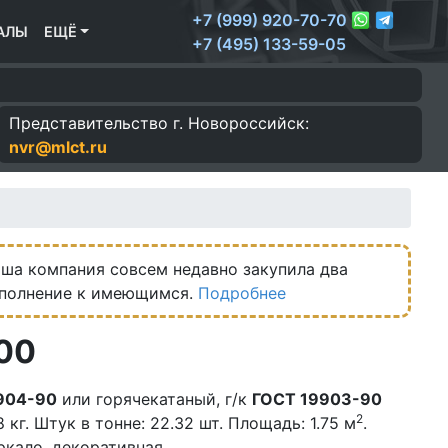
+7 (999) 920-70-70
АЛЫ
ЕЩЁ
+7 (495) 133-59-05
Представительство г.
Новороссийск:
nvr@mlct.ru
ша компания совсем недавно закупила два
ополнение к имеющимся.
Подробнее
00
904-90
или горячекатаный, г/к
ГОСТ 19903-90
2
 кг. Штук в тонне: 22.32 шт. Площадь: 1.75 м
.
ркало, декоративная.