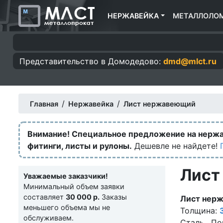
НЕРЖАВЕЙКА
МЕТАЛЛОЛО
Представительство в
Домодедово:
dmd@mlct.ru
/
/
Главная
Нержавейка
Лист нержавеющий
Внимание! Специальное предложение на нерж
фитинги, листы и рулоны.
Дешевле не найдете!
Лист
Уважаемые заказчики!
Минимальный объем заявки
составляет
30 000 р.
Заказы
Лист нер
меньшего объема мы не
Толщина:
обслуживаем.
Сталь . По