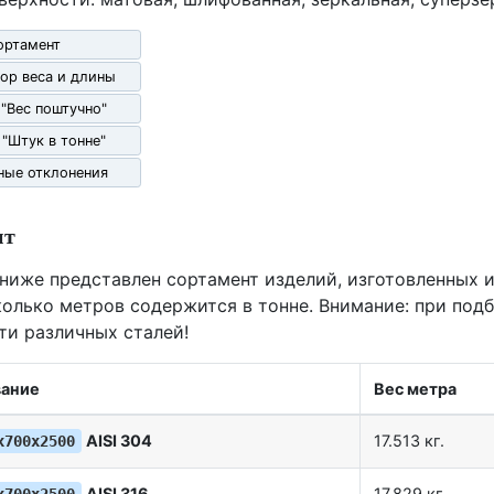
ортамент
ор веса и длины
 "Вес поштучно"
 "Штук в тонне"
ные отклонения
нт
 ниже представлен сортамент изделий, изготовленных и
олько метров содержится в тонне. Внимание: при под
ти различных сталей!
ание
Вес метра
AISI 304
17.513 кг.
х700х2500
AISI 316
17.829 кг.