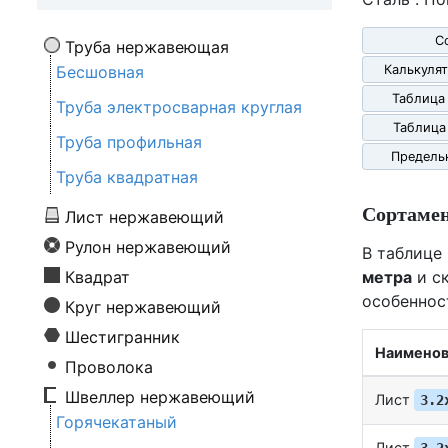
С
Труба нержавеющая
Бесшовная
Калькулят
Таблица
Труба электросварная круглая
Таблица
Труба профильная
Предель
Труба квадратная
Сортаме
Лист нержавеющий
Рулон нержавеющий
В таблице
Квадрат
метра
и ск
особеннос
Круг нержавеющий
Шестигранник
Наименов
Проволока
Швеллер нержавеющий
Лист
3.2
Горячекатаный
Лист