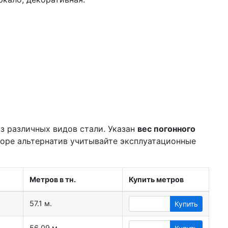
з различных видов стали. Указан
вес погонного
боре альтернатив учитывайте эксплуатационные
Метров в тн.
Купить метров
57.1 м.
Купить
56.09 м.