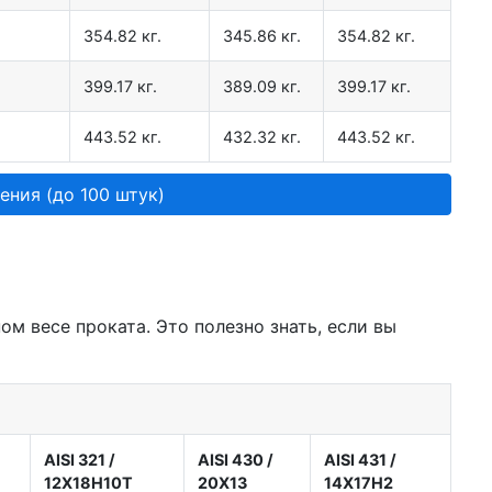
354.82 кг.
345.86 кг.
354.82 кг.
399.17 кг.
389.09 кг.
399.17 кг.
443.52 кг.
432.32 кг.
443.52 кг.
ения (до 100 штук)
м весе проката. Это полезно знать, если вы
AISI 321
/
AISI 430
/
AISI 431
/
12Х18Н10Т
20Х13
14Х17Н2