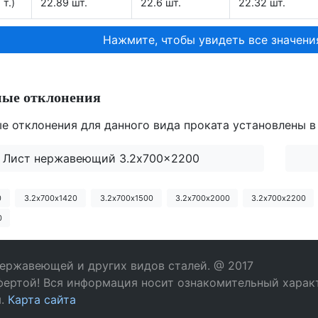
 т.)
22.89 шт.
22.6 шт.
22.32 шт.
Нажмите, чтобы увидеть все значени
ные отклонения
е отклонения для данного вида проката установлены в
Лист нержавеющий 3.2x700x2200
0
3.2х700х1420
3.2х700х1500
3.2х700х2000
3.2х700х2200
0
нержавеющей и других видов сталей. @ 2017
фертой! Вся информация носит ознакомительный характ
м.
Карта сайта