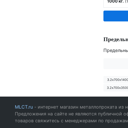
1000 кг.
(1
Предель
Предельны
3.2х700х140
3.2х700х350
MLCT.ru
- интернет магазин металлопроката из 
Предложения на сайте не являются публичной о
товаров свяжитесь с менеджерами по продажа