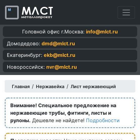
Головной офис г.Москва:
info@mlct.ru
Домодедово:
dmd@mlct.ru
Екатеринбург:
ekb@mlct.ru
Новороссийск:
nvr@mlct.ru
/
/
Главная
Нержавейка
Лист нержавеющий
Внимание! Специальное предложение на
нержавеющие трубы, фитинги, листы и
рулоны.
Дешевле не найдете!
Подробности