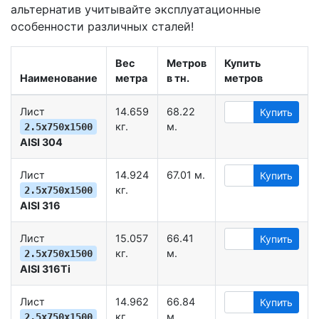
альтернатив учитывайте эксплуатационные
особенности различных сталей!
Вес
Метров
Купить
Наименование
метра
в тн.
метров
Лист
14.659
68.22
Купить
кг.
м.
2.5х750х1500
AISI 304
Лист
14.924
67.01 м.
Купить
кг.
2.5х750х1500
AISI 316
Лист
15.057
66.41
Купить
кг.
м.
2.5х750х1500
AISI 316Ti
Лист
14.962
66.84
Купить
кг.
м.
2.5х750х1500