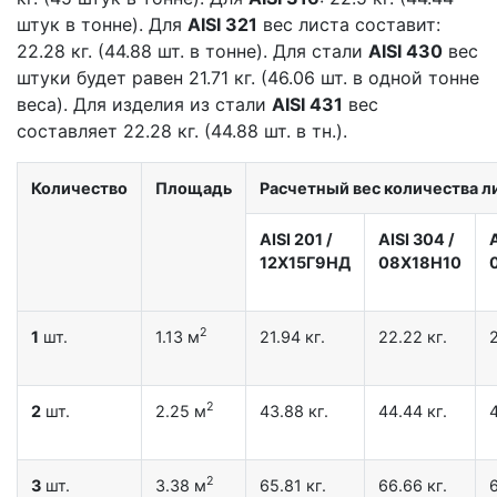
штук в тонне). Для
AISI 321
вес листа составит:
22.28 кг. (44.88 шт. в тонне). Для стали
AISI 430
вес
штуки будет равен 21.71 кг. (46.06 шт. в одной тонне
веса). Для изделия из стали
AISI 431
вес
составляет 22.28 кг. (44.88 шт. в тн.).
Количество
Площадь
Расчетный вес количества ли
AISI 201
/
AISI 304
/
12X15Г9НД
08Х18Н10
2
1
шт.
1.13 м
21.94 кг.
22.22 кг.
2
2
2
шт.
2.25 м
43.88 кг.
44.44 кг.
4
2
3
шт.
3.38 м
65.81 кг.
66.66 кг.
6