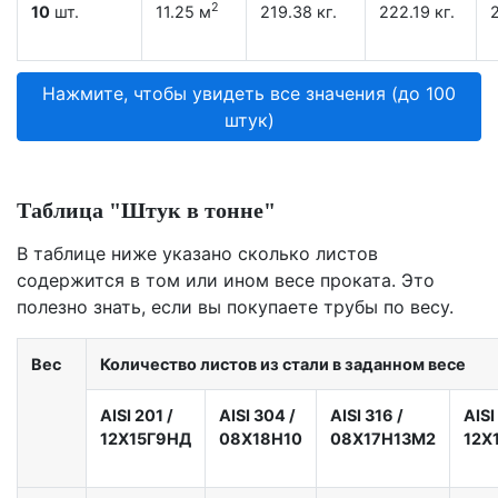
2
10
шт.
11.25 м
219.38 кг.
222.19 кг.
2
Нажмите, чтобы увидеть все значения (до 100
штук)
Таблица "Штук в тонне"
В таблице ниже указано сколько листов
содержится в том или ином весе проката. Это
полезно знать, если вы покупаете трубы по весу.
Вес
Количество листов из стали в заданном весе
AISI 201
/
AISI 304
/
AISI 316
/
AISI
12X15Г9НД
08Х18Н10
08Х17Н13М2
12Х