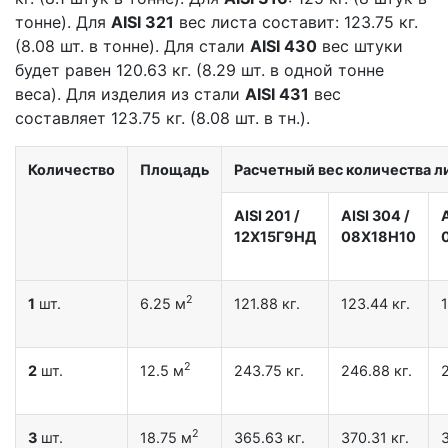
тонне). Для
AISI 321
вес листа составит: 123.75 кг.
(8.08 шт. в тонне). Для стали
AISI 430
вес штуки
будет равен 120.63 кг. (8.29 шт. в одной тонне
веса). Для изделия из стали
AISI 431
вес
составляет 123.75 кг. (8.08 шт. в тн.).
Количество
Площадь
Расчетный вес количества ли
AISI 201
/
AISI 304
/
12X15Г9НД
08Х18Н10
2
1
шт.
6.25 м
121.88 кг.
123.44 кг.
1
2
2
шт.
12.5 м
243.75 кг.
246.88 кг.
2
2
3
шт.
18.75 м
365.63 кг.
370.31 кг.
3