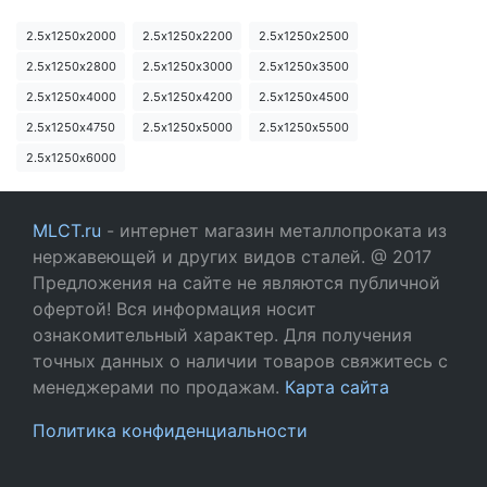
2.5х1250х2000
2.5х1250х2200
2.5х1250х2500
2.5х1250х2800
2.5х1250х3000
2.5х1250х3500
2.5х1250х4000
2.5х1250х4200
2.5х1250х4500
2.5х1250х4750
2.5х1250х5000
2.5х1250х5500
2.5х1250х6000
MLCT.ru
- интернет магазин металлопроката из
нержавеющей и других видов сталей. @ 2017
Предложения на сайте не являются публичной
офертой! Вся информация носит
ознакомительный характер. Для получения
точных данных о наличии товаров свяжитесь с
менеджерами по продажам.
Карта сайта
Политика конфиденциальности