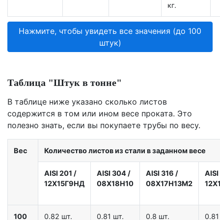
кг.
Нажмите, чтобы увидеть все значения (до 100
штук)
Таблица "Штук в тонне"
В таблице ниже указано сколько листов
содержится в том или ином весе проката. Это
полезно знать, если вы покупаете трубы по весу.
Вес
Количество листов из стали в заданном весе
AISI 201
/
AISI 304
/
AISI 316
/
AISI
12X15Г9НД
08Х18Н10
08Х17Н13М2
12Х
100
0.82 шт.
0.81 шт.
0.8 шт.
0.81