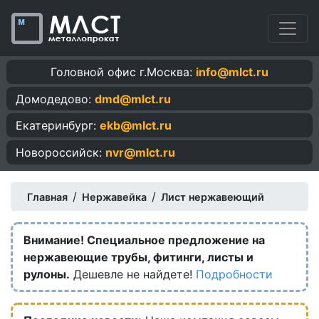
Головной офис г.Москва:
info@mlct.ru
Домодедово:
dmd@mlct.ru
Екатеринбург:
ekb@mlct.ru
Новороссийск:
nvr@mlct.ru
/
/
Главная
Нержавейка
Лист нержавеющий
Внимание! Специальное предложение на
нержавеющие трубы, фитинги, листы и
рулоны.
Дешевле не найдете!
Подробности