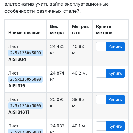
альтернатив учитывайте эксплуатационные
особенности различных сталей!
Вес
Метров
Купить
Наименование
метра
в тн.
метров
Лист
24.432
40.93
Купить
кг.
м.
2.5х1250х5000
AISI 304
Лист
24.874
40.2 м.
Купить
кг.
2.5х1250х5000
AISI 316
Лист
25.095
39.85
Купить
кг.
м.
2.5х1250х5000
AISI 316Ti
Лист
24.937
40.1 м.
Купить
кг.
2.5х1250х5000