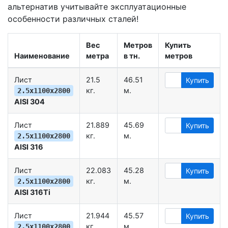
альтернатив учитывайте эксплуатационные
особенности различных сталей!
Вес
Метров
Купить
Наименование
метра
в тн.
метров
Лист
21.5
46.51
Купить
кг.
м.
2.5х1100х2800
AISI 304
Лист
21.889
45.69
Купить
кг.
м.
2.5х1100х2800
AISI 316
Лист
22.083
45.28
Купить
кг.
м.
2.5х1100х2800
AISI 316Ti
Лист
21.944
45.57
Купить
кг.
м.
2.5х1100х2800