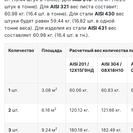
штук в тонне). Для
AISI 321
вес листа составит:
60.98 кг. (16.4 шт. в тонне). Для стали
AISI 430
вес
штуки будет равен 59.44 кг. (16.82 шт. в одной
тонне веса). Для изделия из стали
AISI 431
вес
составляет 60.98 кг. (16.4 шт. в тн.).
Количество
Площадь
Расчетный вес количества ли
AISI 201
/
AISI 304
/
12X15Г9НД
08Х18Н10
2
1
шт.
3.08 м
60.06 кг.
60.83 кг.
6
2
2
шт.
6.16 м
120.12 кг.
121.66 кг.
1
2
3
шт.
9.24 м
180.18 кг.
182.49 кг.
1