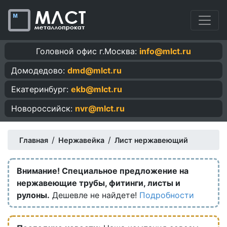
Головной офис г.Москва:
info@mlct.ru
Домодедово:
dmd@mlct.ru
Екатеринбург:
ekb@mlct.ru
Новороссийск:
nvr@mlct.ru
/
/
Главная
Нержавейка
Лист нержавеющий
Внимание! Специальное предложение на
нержавеющие трубы, фитинги, листы и
рулоны.
Дешевле не найдете!
Подробности