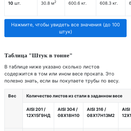
2
10
шт.
30.8 м
600.6 кг.
608.3 кг.
6
Нажмите, чтобы увидеть все значения (до 100
штук)
Таблица "Штук в тонне"
В таблице ниже указано сколько листов
содержится в том или ином весе проката. Это
полезно знать, если вы покупаете трубы по весу.
Вес
Количество листов из стали в заданном весе
AISI 201
/
AISI 304
/
AISI 316
/
AISI
12X15Г9НД
08Х18Н10
08Х17Н13М2
12Х