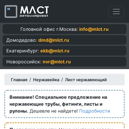
Головной офис г.Москва:
info@mlct.ru
Домодедово:
dmd@mlct.ru
Екатеринбург:
ekb@mlct.ru
Новороссийск:
nvr@mlct.ru
/
/
Главная
Нержавейка
Лист нержавеющий
Внимание! Специальное предложение на
нержавеющие трубы, фитинги, листы и
рулоны.
Дешевле не найдете!
Подробности