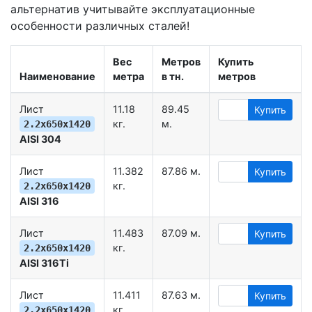
альтернатив учитывайте эксплуатационные
особенности различных сталей!
Вес
Метров
Купить
Наименование
метра
в тн.
метров
Лист
11.18
89.45
Купить
кг.
м.
2.2х650х1420
AISI 304
Лист
11.382
87.86 м.
Купить
кг.
2.2х650х1420
AISI 316
Лист
11.483
87.09 м.
Купить
кг.
2.2х650х1420
AISI 316Ti
Лист
11.411
87.63 м.
Купить
кг.
2.2х650х1420