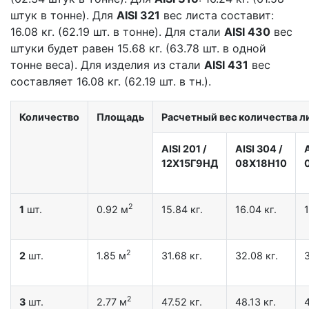
штук в тонне). Для
AISI 321
вес листа составит:
16.08 кг. (62.19 шт. в тонне). Для стали
AISI 430
вес
штуки будет равен 15.68 кг. (63.78 шт. в одной
тонне веса). Для изделия из стали
AISI 431
вес
составляет 16.08 кг. (62.19 шт. в тн.).
Количество
Площадь
Расчетный вес количества ли
AISI 201
/
AISI 304
/
12X15Г9НД
08Х18Н10
2
1
шт.
0.92 м
15.84 кг.
16.04 кг.
1
2
2
шт.
1.85 м
31.68 кг.
32.08 кг.
3
2
3
шт.
2.77 м
47.52 кг.
48.13 кг.
4