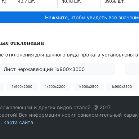
 т.)
40.7 шт.
40.18 шт.
39.68 шт.
Нажмите, чтобы увидеть все значени
ные отклонения
е отклонения для данного вида проката установлены в
Лист нержавеющий 1x900x3000
1х900х2000
1х900х2200
1х900х2500
1х900х2800
нержавеющей и других видов сталей. @ 2017
фертой! Вся информация носит ознакомительный характ
м.
Карта сайта