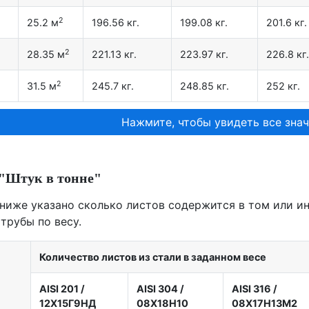
2
25.2 м
196.56 кг.
199.08 кг.
201.6 кг.
2
28.35 м
221.13 кг.
223.97 кг.
226.8 кг.
2
31.5 м
245.7 кг.
248.85 кг.
252 кг.
Нажмите, чтобы увидеть все знач
"Штук в тонне"
 ниже указано сколько листов содержится в том или ино
трубы по весу.
Количество листов из стали в заданном весе
AISI 201
/
AISI 304
/
AISI 316
/
12X15Г9НД
08Х18Н10
08Х17Н13М2