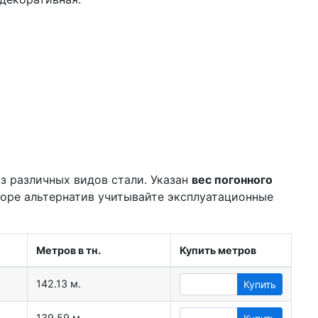
з различных видов стали. Указан
вес погонного
боре альтернатив учитывайте эксплуатационные
Метров в тн.
Купить метров
142.13 м.
Купить
139.59 м.