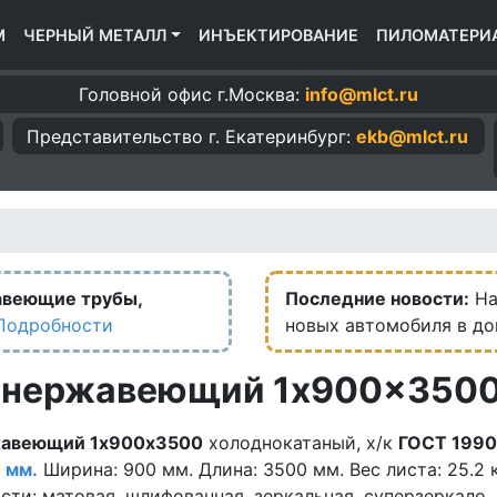
М
ЧЕРНЫЙ МЕТАЛЛ
ИНЪЕКТИРОВАНИЕ
ПИЛОМАТЕРИ
Головной офис г.Москва:
info@mlct.ru
Представительство г.
Екатеринбург:
ekb@mlct.ru
авеющие трубы,
Последние новости:
На
Подробности
новых автомобиля в д
 нержавеющий 1x900x350
жавеющий 1х900х3500
холоднокатаный, х/к
ГОСТ 199
1 мм.
Ширина: 900 мм. Длина: 3500 мм. Вес листа: 25.2 к
сти: матовая, шлифованная, зеркальная, суперзеркало,