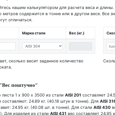
йтесь нашим калькулятором для расчета веса и длины.
о метров содержится в тонне или в другом весе. Все з
гут отличаться.
Марка стали
Вес (кг.)
Скол
ает, сколько весит заданное количество
Сколь
оката.
"Вес поштучно"
 листа 1 х 900 х 3500 из стали
AISI 201
составляет 24.5
 составляют: 24.89 кг. (40.18 штук в тонне). Для
AISI 31
авит: 24.95 кг. (40.08 шт. в тонне). Для стали
AISI 430
ве
). Для изделия из стали
AISI 431
вес составляет 24.95 кг.