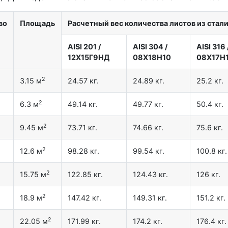
во
Площадь
Расчетный вес количества листов из стал
AISI 201
/
AISI 304
/
AISI 316
12X15Г9НД
08Х18Н10
08Х17Н
2
3.15 м
24.57 кг.
24.89 кг.
25.2 кг.
2
6.3 м
49.14 кг.
49.77 кг.
50.4 кг.
2
9.45 м
73.71 кг.
74.66 кг.
75.6 кг.
2
12.6 м
98.28 кг.
99.54 кг.
100.8 кг.
2
15.75 м
122.85 кг.
124.43 кг.
126 кг.
2
18.9 м
147.42 кг.
149.31 кг.
151.2 кг.
2
22.05 м
171.99 кг.
174.2 кг.
176.4 кг.