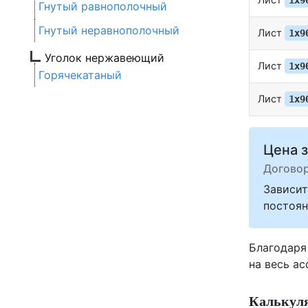
1х9
Гнутый равнополочный
Гнутый неравнополочный
Лист
1х9
Уголок нержавеющий
Лист
1х9
Горячекатаный
Лист
1х9
Цена з
Догово
Зависит
постоян
Благодаря
на весь а
Калькуля