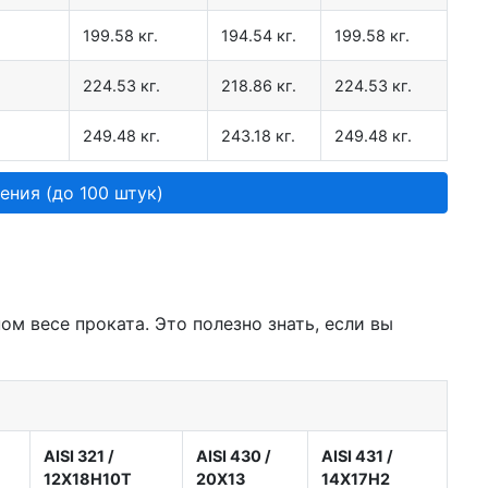
199.58 кг.
194.54 кг.
199.58 кг.
224.53 кг.
218.86 кг.
224.53 кг.
249.48 кг.
243.18 кг.
249.48 кг.
ения (до 100 штук)
м весе проката. Это полезно знать, если вы
AISI 321
/
AISI 430
/
AISI 431
/
12Х18Н10Т
20Х13
14Х17Н2