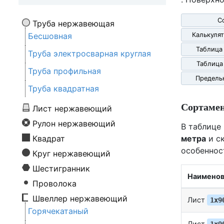
С
Труба нержавеющая
Бесшовная
Калькулят
Таблица
Труба электросварная круглая
Таблица
Труба профильная
Предель
Труба квадратная
Сортаме
Лист нержавеющий
Рулон нержавеющий
В таблице
Квадрат
метра
и ск
особеннос
Круг нержавеющий
Шестигранник
Наименов
Проволока
Швеллер нержавеющий
Лист
1х9
Горячекатаный
Лист