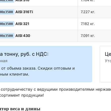
00х3500
AISI 316Ti
7.227 кг.
00х3500
AISI 321
7.182 кг.
00х3500
AISI 430
7.091 кг.
00х3500
а тонну, руб. с НДС:
Це
рная
Ут
 от объема заказа. Скидки оптовым и
ным клиентам.
 сотрудничеству с ведущими производителями нержа
ссортимент продукции!
тор веса и длины