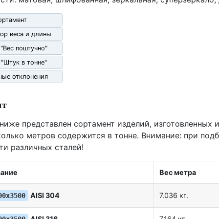
ортамент
ор веса и длины
 "Вес поштучно"
 "Штук в тонне"
ные отклонения
нт
 ниже представлен сортамент изделий, изготовленных и
олько метров содержится в тонне. Внимание: при под
ти различных сталей!
ание
Вес метра
AISI 304
7.036 кг.
00х3500
AISI 316
7.164 кг.