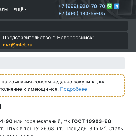
+7 (999) 920-70-70
АЛЫ
ЕЩЁ
+7 (495) 133-59-05
Представительство г.
Новороссийск:
nvr@mlct.ru
ша компания совсем недавно закупила два
ополнение к имеющимся.
Подробнее
0
04-90
или горячекатаный, г/к
ГОСТ 19903-90
2
г. Штук в тонне: 39.68 шт. Площадь: 3.15 м
. Сталь
 декоративная.