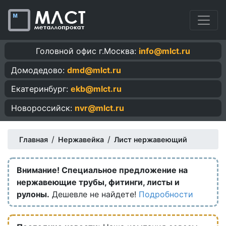
Головной офис г.Москва:
info@mlct.ru
Домодедово:
dmd@mlct.ru
Екатеринбург:
ekb@mlct.ru
Новороссийск:
nvr@mlct.ru
/
/
Главная
Нержавейка
Лист нержавеющий
Внимание! Специальное предложение на
нержавеющие трубы, фитинги, листы и
рулоны.
Дешевле не найдете!
Подробности