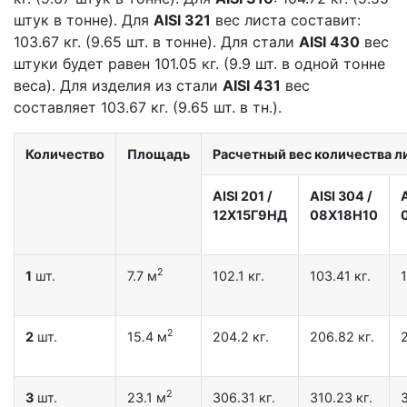
штук в тонне). Для
AISI 321
вес листа составит:
103.67 кг. (9.65 шт. в тонне). Для стали
AISI 430
вес
штуки будет равен 101.05 кг. (9.9 шт. в одной тонне
веса). Для изделия из стали
AISI 431
вес
составляет 103.67 кг. (9.65 шт. в тн.).
Количество
Площадь
Расчетный вес количества ли
AISI 201
/
AISI 304
/
12X15Г9НД
08Х18Н10
2
1
шт.
7.7 м
102.1 кг.
103.41 кг.
1
2
2
шт.
15.4 м
204.2 кг.
206.82 кг.
2
3
шт.
23.1 м
306.31 кг.
310.23 кг.
3