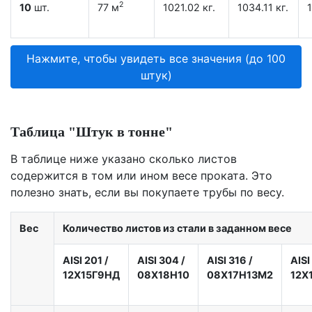
2
10
шт.
77 м
1021.02 кг.
1034.11 кг.
1
Нажмите, чтобы увидеть все значения (до 100
штук)
Таблица "Штук в тонне"
В таблице ниже указано сколько листов
содержится в том или ином весе проката. Это
полезно знать, если вы покупаете трубы по весу.
Вес
Количество листов из стали в заданном весе
AISI 201
/
AISI 304
/
AISI 316
/
AISI
12X15Г9НД
08Х18Н10
08Х17Н13М2
12Х