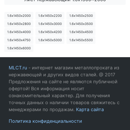
1.6х1450х2000
1.6х1450х2200
1.6х1450х2500
1.6х1450х2800
1.6х1450х3000
1.6х1450х3500
1.6х1450х4000
1.6х1450х4200
1.6х1450х4500
1.6х1450х4750
1.6х1450х5000
1.6х1450х5500
1.6х1450х6000
MLCT.ru
- интернет магазин металлопроката из
нержавеющей и других видов сталей. @ 2017
Предложения на сайте не являются публичной
офертой! Вся информация носит
ознакомительный характер. Для получения
точных данных о наличии товаров свяжитесь с
менеджерами по продажам.
Карта сайта
Политика конфиденциальности