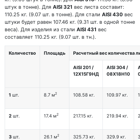
штук в тонне). Для
AISI 321
вес листа составит:
110.25 кг. (9.07 шт. в тонне). Для стали
AISI 430
вес
штуки будет равен 107.46 кг. (9.31 шт. в одной тонне
веса). Для изделия из стали
AISI 431
вес
составляет 110.25 кг. (9.07 шт. в тн.).
Количество
Площадь
Расчетный вес количества ли
AISI 201
/
AISI 304
/
12X15Г9НД
08Х18Н10
2
1
шт.
8.7 м
108.58 кг.
109.97 кг.
1
2
2
шт.
17.4 м
217.15 кг.
219.94 кг.
2
2
3
шт.
26.1 м
325.73 кг.
329.9 кг.