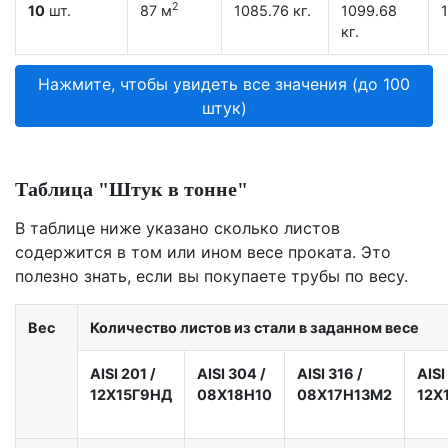
2
10
шт.
87 м
1085.76 кг.
1099.68
1
кг.
Нажмите, чтобы увидеть все значения (до 100
штук)
Таблица "Штук в тонне"
В таблице ниже указано сколько листов
содержится в том или ином весе проката. Это
полезно знать, если вы покупаете трубы по весу.
Вес
Количество листов из стали в заданном весе
AISI 201
/
AISI 304
/
AISI 316
/
AISI
12X15Г9НД
08Х18Н10
08Х17Н13М2
12Х