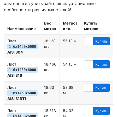
альтернатив учитывайте эксплуатационные
особенности различных сталей!
Вес
Метров
Купить
Наименование
метра
в тн.
метров
Лист
18.138
55.13 м.
Купить
кг.
1.6х1450х6000
AISI 304
Лист
18.466
54.15 м.
Купить
кг.
1.6х1450х6000
AISI 316
Лист
18.63
53.68
Купить
кг.
м.
1.6х1450х6000
AISI 316Ti
Лист
18.513
54.02
Купить
кг.
м.
1.6х1450х6000