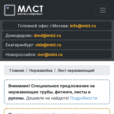
Головной офис г.Москва:
info@mlct.ru
Домодедово:
dmd@mlct.ru
Екатеринбург:
ekb@mlct.ru
Новороссийск:
nvr@mlct.ru
/
/
Главная
Нержавейка
Лист нержавеющий
Внимание! Специальное предложение на
нержавеющие трубы, фитинги, листы и
рулоны.
Дешевле не найдете!
Подробности