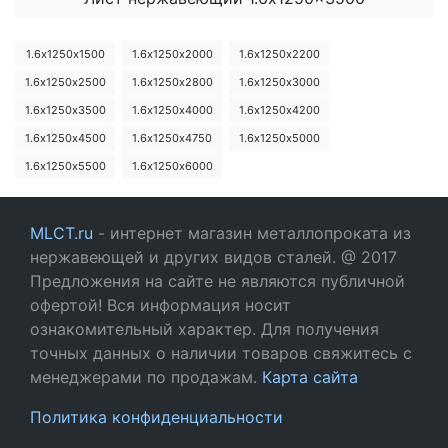
1.6х1250х1500
1.6х1250х2000
1.6х1250х2200
1.6х1250х2500
1.6х1250х2800
1.6х1250х3000
1.6х1250х3500
1.6х1250х4000
1.6х1250х4200
1.6х1250х4500
1.6х1250х4750
1.6х1250х5000
1.6х1250х5500
1.6х1250х6000
MLCT.ru
- интернет магазин металлопроката из
нержавеющей и других видов сталей. @ 2017
Предложения на сайте не являются публичной
офертой! Вся информация носит
ознакомительный характер. Для получения
точных данных о наличии товаров свяжитесь с
менеджерами по продажам.
Карта сайта
Политика конфиденциальности