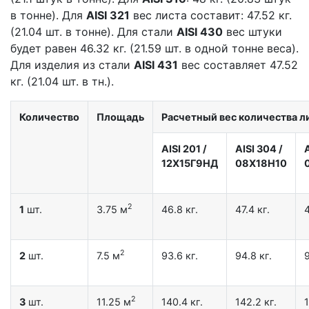
в тонне). Для
AISI 321
вес листа составит: 47.52 кг.
(21.04 шт. в тонне). Для стали
AISI 430
вес штуки
будет равен 46.32 кг. (21.59 шт. в одной тонне веса).
Для изделия из стали
AISI 431
вес составляет 47.52
кг. (21.04 шт. в тн.).
Количество
Площадь
Расчетный вес количества ли
AISI 201
/
AISI 304
/
12X15Г9НД
08Х18Н10
2
1
шт.
3.75 м
46.8 кг.
47.4 кг.
4
2
2
шт.
7.5 м
93.6 кг.
94.8 кг.
9
2
3
шт.
11.25 м
140.4 кг.
142.2 кг.
1