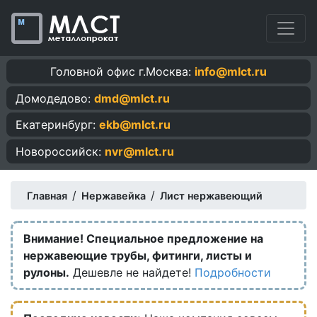
Головной офис г.Москва:
info@mlct.ru
Домодедово:
dmd@mlct.ru
Екатеринбург:
ekb@mlct.ru
Новороссийск:
nvr@mlct.ru
/
/
Главная
Нержавейка
Лист нержавеющий
Внимание! Специальное предложение на
нержавеющие трубы, фитинги, листы и
рулоны.
Дешевле не найдете!
Подробности