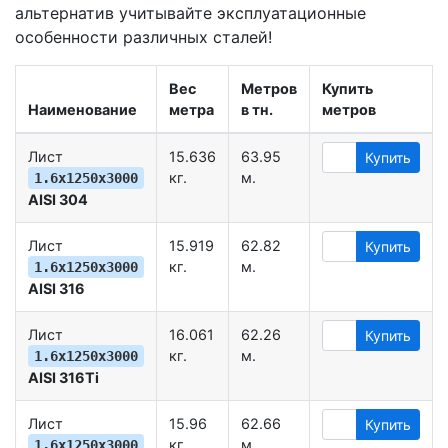
альтернатив учитывайте эксплуатационные
особенности различных сталей!
Вес
Метров
Купить
Наименование
метра
в тн.
метров
Лист
15.636
63.95
Купить
кг.
м.
1.6х1250х3000
AISI 304
Лист
15.919
62.82
Купить
кг.
м.
1.6х1250х3000
AISI 316
Лист
16.061
62.26
Купить
кг.
м.
1.6х1250х3000
AISI 316Ti
Лист
15.96
62.66
Купить
кг.
м.
1.6х1250х3000