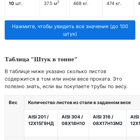
2
10
шт.
37.5 м
468 кг.
474 кг.
4
Нажмите, чтобы увидеть все значения (до 100
штук)
Таблица "Штук в тонне"
В таблице ниже указано сколько листов
содержится в том или ином весе проката. Это
полезно знать, если вы покупаете трубы по весу.
Вес
Количество листов из стали в заданном весе
AISI 201
/
AISI 304
/
AISI 316
/
AISI
12X15Г9НД
08Х18Н10
08Х17Н13М2
12Х