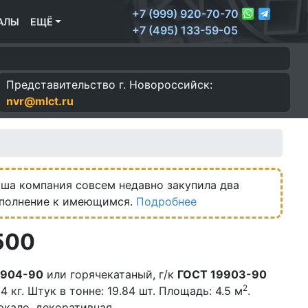
+7 (999) 920-70-70
АЛЫ
ЕЩЁ
+7 (495) 133-59-05
Представительство г.
Новороссийск:
nvr@mlct.ru
ша компания совсем недавно закупила два
ополнение к имеющимся.
Подробнее
500
9904-90
или горячекатаный, г/к
ГОСТ 19903-90
2
 кг. Штук в тонне: 19.84 шт. Площадь: 4.5 м
.
ркало, декоративная.