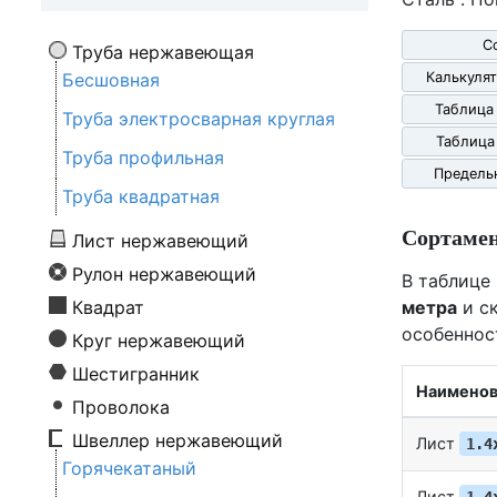
С
Труба нержавеющая
Бесшовная
Калькулят
Таблица
Труба электросварная круглая
Таблица
Труба профильная
Предель
Труба квадратная
Сортаме
Лист нержавеющий
Рулон нержавеющий
В таблице
Квадрат
метра
и ск
особеннос
Круг нержавеющий
Шестигранник
Наименов
Проволока
Швеллер нержавеющий
Лист
1.4
Горячекатаный
Лист