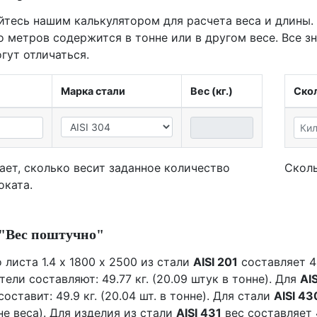
йтесь нашим калькулятором для расчета веса и длины.
о метров содержится в тонне или в другом весе. Все з
гут отличаться.
Марка стали
Вес (кг.)
Скол
ает, сколько весит заданное количество
Сколь
оката.
"Вес поштучно"
 листа 1.4 х 1800 х 2500 из стали
AISI 201
составляет 49
тели составляют: 49.77 кг. (20.09 штук в тонне). Для
AIS
составит: 49.9 кг. (20.04 шт. в тонне). Для стали
AISI 43
е веса). Для изделия из стали
AISI 431
вес составляет 49