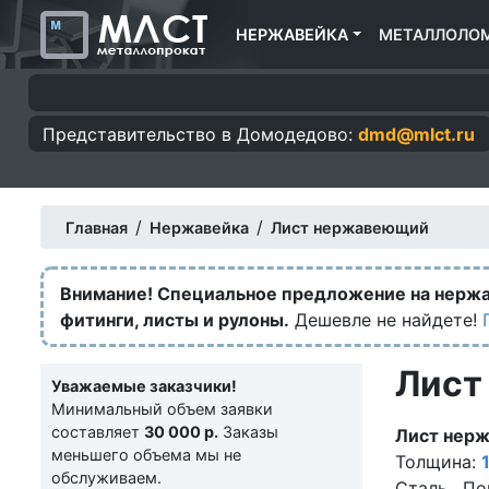
НЕРЖАВЕЙКА
МЕТАЛЛОЛО
Представительство в
Домодедово:
dmd@mlct.ru
/
/
Главная
Нержавейка
Лист нержавеющий
Внимание! Специальное предложение на нерж
фитинги, листы и рулоны.
Дешевле не найдете!
Лист
Уважаемые заказчики!
Минимальный объем заявки
составляет
30 000 р.
Заказы
Лист нер
меньшего объема мы не
Толщина:
обслуживаем.
Сталь . По