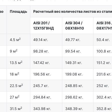
во
Площадь
Расчетный вес количества листов из стал
AISI 201
/
AISI 304
/
AISI 316
12X15Г9НД
08Х18Н10
08Х17Н
2
4.5 м
49.14 кг.
49.77 кг.
50.4 кг.
2
9 м
98.28 кг.
99.54 кг.
100.8 кг.
2
13.5 м
147.42 кг.
149.31 кг.
151.2 кг.
2
18 м
196.56 кг.
199.08 кг.
201.6 кг.
2
22.5 м
245.7 кг.
248.85 кг.
252 кг.
2
27 м
294.84 кг.
298.62 кг.
302.4 кг.
2
31.5 м
343.98 кг.
348.39 кг.
352.8 кг.