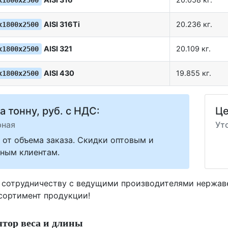
х1800х2500
AISI 316Ti
20.236 кг.
х1800х2500
AISI 321
20.109 кг.
х1800х2500
AISI 430
19.855 кг.
х1800х2500
а тонну, руб. с НДС:
Це
рная
Ут
 от объема заказа. Скидки оптовым и
ным клиентам.
 сотрудничеству с ведущими производителями нержа
ссортимент продукции!
тор веса и длины