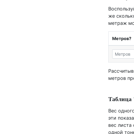
Воспользу
же скольк
метраж мо
Метров?
Рассчитыв
метров пр
Таблица 
Вес одного
эти показа
вес листа 
одной тонн