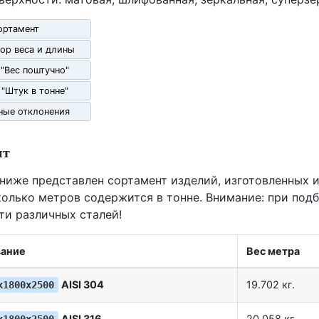
ортамент
ор веса и длины
 "Вес поштучно"
 "Штук в тонне"
ные отклонения
нт
 ниже представлен сортамент изделий, изготовленных и
олько метров содержится в тонне. Внимание: при под
ти различных сталей!
ание
Вес метра
AISI 304
19.702 кг.
х1800х2500
AISI 316
20.058 кг.