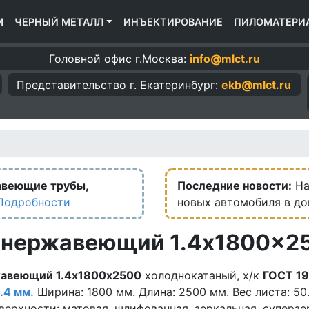
М
ЧЕРНЫЙ МЕТАЛЛ
ИНЪЕКТИРОВАНИЕ
ПИЛОМАТЕРИ
Головной офис г.Москва:
info@mlct.ru
Представительство г.
Екатеринбург:
ekb@mlct.ru
авеющие трубы,
Последние новости:
На
Подробности
новых автомобиля в д
 нержавеющий 1.4x1800x2
жавеющий 1.4х1800х2500
холоднокатаный, х/к
ГОСТ 1
1.4 мм.
Ширина: 1800 мм. Длина: 2500 мм. Вес листа: 50.4
верхности: матовая, шлифованная, зеркальная, суперзе