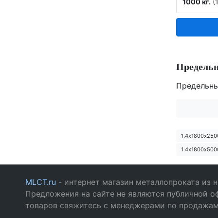
1000 кг.
(1
Предель
Предельны
1.4х1800х250
1.4х1800х500
MLCT.ru
- интернет магазин металлопроката из 
Предложения на сайте не являются публичной о
товаров свяжитесь с менеджерами по продажа