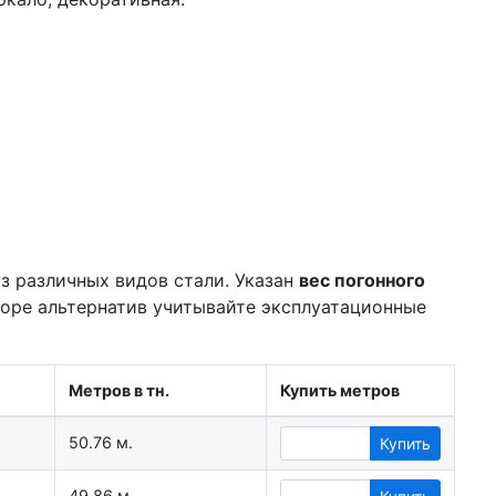
з различных видов стали. Указан
вес погонного
боре альтернатив учитывайте эксплуатационные
Метров в тн.
Купить метров
50.76 м.
Купить
49.86 м.