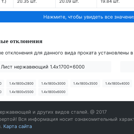
 т.)
20.35 шт.
20.09 шт.
19.84 шт.
Нажмите, чтобы увидеть все значени
ные отклонения
е отклонения для данного вида проката установлены в
Лист нержавеющий 1.4x1700x6000
0
1.4х1800х2800
1.4х1800х3000
1.4х1800х3500
1.4х1800х4000
0
1.4х1800х5500
1.4х1800х6000
нержавеющей и других видов сталей. @ 2017
фертой! Вся информация носит ознакомительный характ
м.
Карта сайта