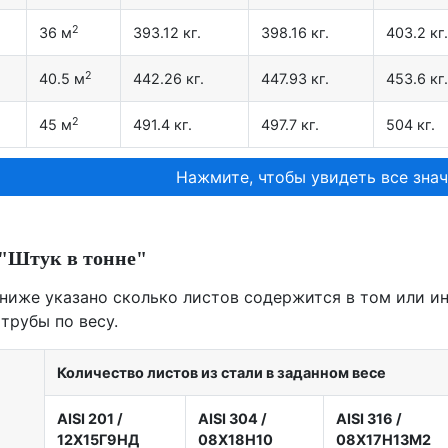
2
36 м
393.12 кг.
398.16 кг.
403.2 кг.
2
40.5 м
442.26 кг.
447.93 кг.
453.6 кг.
2
45 м
491.4 кг.
497.7 кг.
504 кг.
Нажмите, чтобы увидеть все знач
"Штук в тонне"
 ниже указано сколько листов содержится в том или ино
трубы по весу.
Количество листов из стали в заданном весе
AISI 201
/
AISI 304
/
AISI 316
/
12X15Г9НД
08Х18Н10
08Х17Н13М2