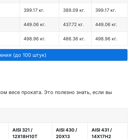
399.17 кг.
389.09 кг.
399.17 кг.
449.06 кг.
437.72 кг.
449.06 кг.
498.96 кг.
486.36 кг.
498.96 кг.
ения (до 100 штук)
м весе проката. Это полезно знать, если вы
AISI 321
/
AISI 430
/
AISI 431
/
12Х18Н10Т
20Х13
14Х17Н2