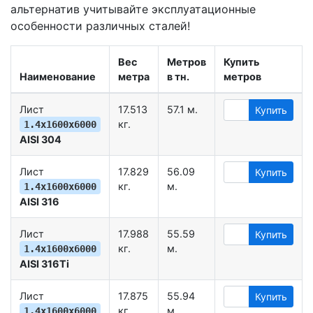
альтернатив учитывайте эксплуатационные
особенности различных сталей!
Вес
Метров
Купить
Наименование
метра
в тн.
метров
Лист
17.513
57.1 м.
Купить
кг.
1.4х1600х6000
AISI 304
Лист
17.829
56.09
Купить
кг.
м.
1.4х1600х6000
AISI 316
Лист
17.988
55.59
Купить
кг.
м.
1.4х1600х6000
AISI 316Ti
Лист
17.875
55.94
Купить
кг.
м.
1.4х1600х6000