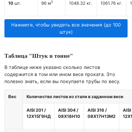
2
10
шт.
96 м
1048.32 кг.
1061.76 кг.
1
Нажмите, чтобы увидеть все значения (до 100
штук)
Таблица "Штук в тонне"
В таблице ниже указано сколько листов
содержится в том или ином весе проката. Это
полезно знать, если вы покупаете трубы по весу.
Вес
Количество листов из стали в заданном весе
AISI 201
/
AISI 304
/
AISI 316
/
AISI
12X15Г9НД
08Х18Н10
08Х17Н13М2
12Х