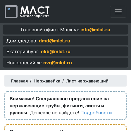
Головной офис г.Москва:
info@mlct.ru
Домодедово:
dmd@mlct.ru
Екатеринбург:
ekb@mlct.ru
Новороссийск:
nvr@mlct.ru
/
/
Главная
Нержавейка
Лист нержавеющий
Внимание! Специальное предложение на
нержавеющие трубы, фитинги, листы и
рулоны.
Дешевле не найдете!
Подробности