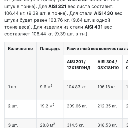
штук в тонне). Для
AISI 321
вес листа составит:
106.44 кг. (9.39 шт. в тонне). Для стали
AISI 430
вес
штуки будет равен 103.76 кг. (9.64 шт. в одной
тонне веса). Для изделия из стали
AISI 431
вес
составляет 106.44 кг. (9.39 шт. в тн.).
Количество
Площадь
Расчетный вес количества ли
AISI 201
/
AISI 304
/
12X15Г9НД
08Х18Н10
2
1
шт.
9.6 м
104.83 кг.
106.18 кг.
1
2
2
шт.
19.2 м
209.66 кг.
212.35 кг.
2
2
3
шт.
28.8 м
314.5 кг.
318.53 кг.