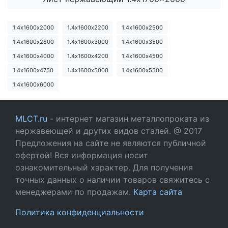
1.4х1600х2000
1.4х1600х2200
1.4х1600х2500
1.4х1600х2800
1.4х1600х3000
1.4х1600х3500
1.4х1600х4000
1.4х1600х4200
1.4х1600х4500
1.4х1600х4750
1.4х1600х5000
1.4х1600х5500
1.4х1600х6000
MLCT.ru
- интернет магазин металлопроката из
нержавеющей и других видов сталей. @ 2017
Предложения на сайте не являются публичной
офертой! Вся информация носит
ознакомительный характер. Для получения
точных данных о наличии товаров свяжитесь с
менеджерами по продажам.
Карта сайта
Политика конфиденциальности