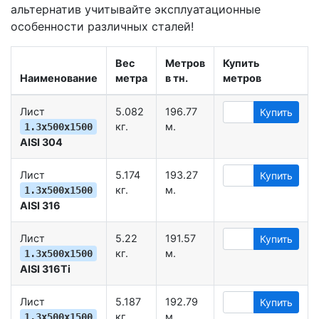
альтернатив учитывайте эксплуатационные
особенности различных сталей!
Вес
Метров
Купить
Наименование
метра
в тн.
метров
Лист
5.082
196.77
Купить
кг.
м.
1.3х500х1500
AISI 304
Лист
5.174
193.27
Купить
кг.
м.
1.3х500х1500
AISI 316
Лист
5.22
191.57
Купить
кг.
м.
1.3х500х1500
AISI 316Ti
Лист
5.187
192.79
Купить
кг.
м.
1.3х500х1500