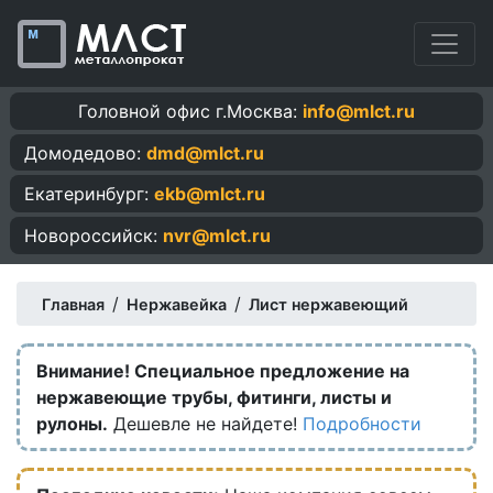
Головной офис г.Москва:
info@mlct.ru
Домодедово:
dmd@mlct.ru
Екатеринбург:
ekb@mlct.ru
Новороссийск:
nvr@mlct.ru
/
/
Главная
Нержавейка
Лист нержавеющий
Внимание! Специальное предложение на
нержавеющие трубы, фитинги, листы и
рулоны.
Дешевле не найдете!
Подробности