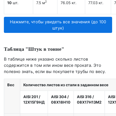
2
10
шт.
7.5 м
76.05 кг.
77.03 кг.
7
Нажмите, чтобы увидеть все значения (до 100
штук)
Таблица "Штук в тонне"
В таблице ниже указано сколько листов
содержится в том или ином весе проката. Это
полезно знать, если вы покупаете трубы по весу.
Вес
Количество листов из стали в заданном весе
AISI 201
/
AISI 304
/
AISI 316
/
AISI
12X15Г9НД
08Х18Н10
08Х17Н13М2
12Х