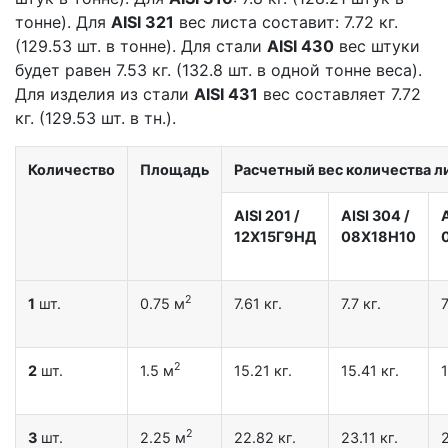
тонне). Для
AISI 321
вес листа составит: 7.72 кг.
(129.53 шт. в тонне). Для стали
AISI 430
вес штуки
будет равен 7.53 кг. (132.8 шт. в одной тонне веса).
Для изделия из стали
AISI 431
вес составляет 7.72
кг. (129.53 шт. в тн.).
Количество
Площадь
Расчетный вес количества ли
AISI 201
/
AISI 304
/
12X15Г9НД
08Х18Н10
2
1
шт.
0.75 м
7.61 кг.
7.7 кг.
7
2
2
шт.
1.5 м
15.21 кг.
15.41 кг.
1
2
3
шт.
2.25 м
22.82 кг.
23.11 кг.
2