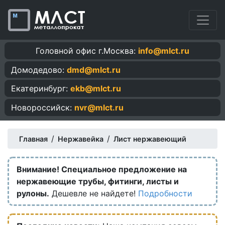
Головной офис г.Москва:
info@mlct.ru
Домодедово:
dmd@mlct.ru
Екатеринбург:
ekb@mlct.ru
Новороссийск:
nvr@mlct.ru
/
/
Главная
Нержавейка
Лист нержавеющий
Внимание! Специальное предложение на
нержавеющие трубы, фитинги, листы и
рулоны.
Дешевле не найдете!
Подробности