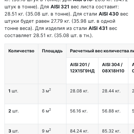
штук в тонне). Для
AISI 321
вес листа составит:
28.51 кг. (35.08 шт. в тонне). Для стали
AISI 430
вес
штуки будет равен 27.79 кг. (35.98 шт. в одной
тонне веса). Для изделия из стали
AISI 431
вес
составляет 28.51 кг. (35.08 шт. в тн.).
Количество
Площадь
Расчетный вес количества ли
AISI 201
/
AISI 304
/
12X15Г9НД
08Х18Н10
2
1
шт.
3 м
28.08 кг.
28.44 кг.
2
2
2
шт.
6 м
56.16 кг.
56.88 кг.
5
2
3
шт.
9 м
84.24 кг.
85.32 кг.
8