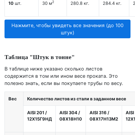
2
10
шт.
30 м
280.8 кг.
284.4 кг.
2
Нажмите, чтобы увидеть все значения (до 100
штук)
Таблица "Штук в тонне"
В таблице ниже указано сколько листов
содержится в том или ином весе проката. Это
полезно знать, если вы покупаете трубы по весу.
Вес
Количество листов из стали в заданном весе
AISI 201
/
AISI 304
/
AISI 316
/
AISI
12X15Г9НД
08Х18Н10
08Х17Н13М2
12Х