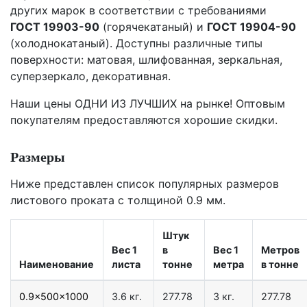
других марок в соответствии с требованиями
ГОСТ 19903-90
(горячекатаный) и
ГОСТ 19904-90
(холоднокатаный). Доступны различные типы
поверхности: матовая, шлифованная, зеркальная,
суперзеркало, декоративная.
Наши цены
ОДНИ ИЗ ЛУЧШИХ
на рынке! Оптовым
покупателям предоставляются хорошие скидки.
Размеры
Ниже представлен список популярных размеров
листового проката с толщиной 0.9 мм.
Штук
Вес 1
в
Вес 1
Метров
Наименование
листа
тонне
метра
в тонне
0.9x500x1000
3.6 кг.
277.78
3 кг.
277.78