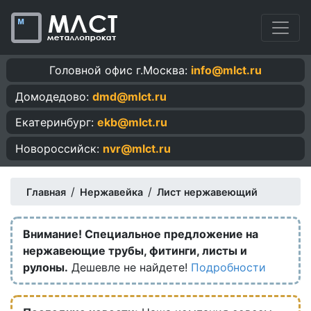
Головной офис г.Москва:
info@mlct.ru
Домодедово:
dmd@mlct.ru
Екатеринбург:
ekb@mlct.ru
Новороссийск:
nvr@mlct.ru
/
/
Главная
Нержавейка
Лист нержавеющий
Внимание! Специальное предложение на
нержавеющие трубы, фитинги, листы и
рулоны.
Дешевле не найдете!
Подробности