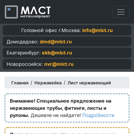
Головной офис г.Москва:
info@mlct.ru
Домодедово:
dmd@mlct.ru
Екатеринбург:
ekb@mlct.ru
Новороссийск:
nvr@mlct.ru
/
/
Главная
Нержавейка
Лист нержавеющий
Внимание! Специальное предложение на
нержавеющие трубы, фитинги, листы и
рулоны.
Дешевле не найдете!
Подробности