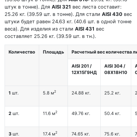
штук в тонне). Для
AISI 321
вес листа составит:
25.26 кг. (39.59 шт. в тонне). Для стали
AISI 430
вес
штуки будет равен 24.63 кг. (40.6 шт. в одной тонне
веса). Для изделия из стали
AISI 431
вес
составляет 25.26 кг. (39.59 шт. в тн.).
Количество
Площадь
Расчетный вес количества ли
AISI 201
/
AISI 304
/
12X15Г9НД
08Х18Н10
2
1
шт.
5.8 м
24.88 кг.
25.2 кг.
2
2
2
шт.
11.6 м
49.76 кг.
50.4 кг.
5
2
3
шт.
17.4 м
74.65 кг.
75.6 кг.
7