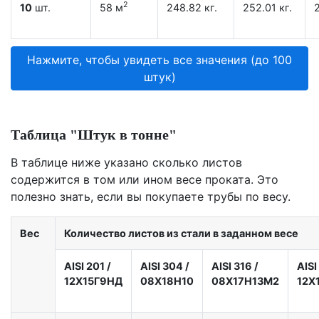
2
10
шт.
58 м
248.82 кг.
252.01 кг.
2
Нажмите, чтобы увидеть все значения (до 100
штук)
Таблица "Штук в тонне"
В таблице ниже указано сколько листов
содержится в том или ином весе проката. Это
полезно знать, если вы покупаете трубы по весу.
Вес
Количество листов из стали в заданном весе
AISI 201
/
AISI 304
/
AISI 316
/
AISI
12X15Г9НД
08Х18Н10
08Х17Н13М2
12Х