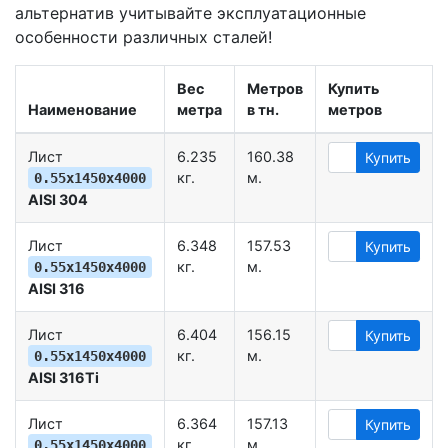
альтернатив учитывайте эксплуатационные
особенности различных сталей!
Вес
Метров
Купить
Наименование
метра
в тн.
метров
Лист
6.235
160.38
Купить
кг.
м.
0.55х1450х4000
AISI 304
Лист
6.348
157.53
Купить
кг.
м.
0.55х1450х4000
AISI 316
Лист
6.404
156.15
Купить
кг.
м.
0.55х1450х4000
AISI 316Ti
Лист
6.364
157.13
Купить
кг.
м.
0.55х1450х4000