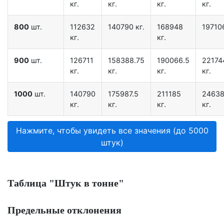
кг.
кг.
кг.
кг.
800
шт.
112632
140790 кг.
168948
197106
кг.
кг.
900
шт.
126711
158388.75
190066.5
22174
кг.
кг.
кг.
кг.
1000
шт.
140790
175987.5
211185
24638
кг.
кг.
кг.
кг.
Нажмите, чтобы увидеть все значения (до 5000
штук)
Таблица "Штук в тонне"
Предельные отклонения