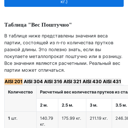
кг.)
Таблица "Вес Поштучно"
В таблице ниже представлены значения веса
партии, состоящей из n-го количества прутков
разной длины. Это полезно знать, если вы
покупаете металлопрокат поштучно или в розницу.
Все значения являются расчетными. Реальный вес
партии может отличаться.
AISI 201
AISI 304
AISI 316
AISI 321
AISI 430
AISI 431
Количество
Расчетный вес количества прутков из стал
2 м.
2.5 м.
3 м.
3.5 м.
1
шт.
140.79
175.99 кг.
211.19 кг.
246.38
кг.