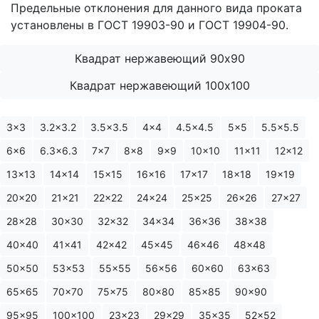
Предельные отклонения для данного вида проката
установлены в ГОСТ 19903-90 и ГОСТ 19904-90.
Квадрат нержавеющий 90х90
Квадрат нержавеющий 100х100
3x3
3.2x3.2
3.5x3.5
4x4
4.5x4.5
5x5
5.5x5.5
6x6
6.3x6.3
7x7
8x8
9x9
10x10
11x11
12x12
13x13
14x14
15x15
16x16
17x17
18x18
19x19
20x20
21x21
22x22
24x24
25x25
26x26
27x27
28x28
30x30
32x32
34x34
36x36
38x38
40x40
41x41
42x42
45x45
46x46
48x48
50x50
53x53
55x55
56x56
60x60
63x63
65x65
70x70
75x75
80x80
85x85
90x90
95x95
100x100
23x23
29x29
35x35
52x52