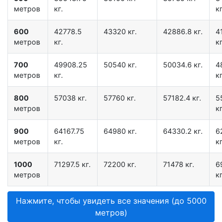
метров
кг.
кг
600
42778.5
43320 кг.
42886.8 кг.
4
метров
кг.
кг
700
49908.25
50540 кг.
50034.6 кг.
4
метров
кг.
кг
800
57038 кг.
57760 кг.
57182.4 кг.
5
метров
кг
900
64167.75
64980 кг.
64330.2 кг.
6
метров
кг.
кг
1000
71297.5 кг.
72200 кг.
71478 кг.
6
метров
кг
Нажмите, чтобы увидеть все значения (до 5000
метров)