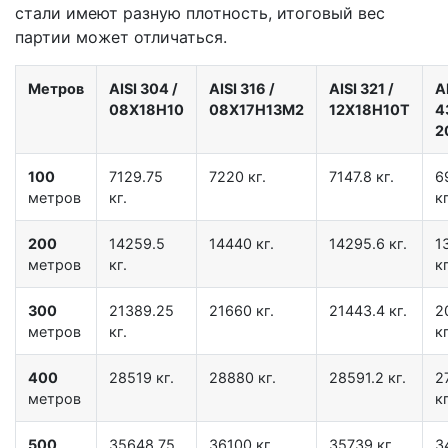
стали имеют разную плотность, итоговый вес
партии может отличаться.
Метров
AISI 304
/
AISI 316
/
AISI 321
/
A
08Х18Н10
08Х17Н13М2
12Х18Н10Т
4
2
100
7129.75
7220 кг.
7147.8 кг.
6
метров
кг.
кг
200
14259.5
14440 кг.
14295.6 кг.
1
метров
кг.
кг
300
21389.25
21660 кг.
21443.4 кг.
2
метров
кг.
кг
400
28519 кг.
28880 кг.
28591.2 кг.
2
метров
кг
500
35648.75
36100 кг.
35739 кг.
3