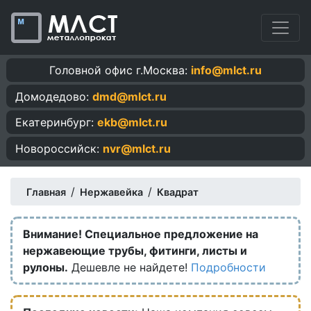
Головной офис г.Москва:
info@mlct.ru
Домодедово:
dmd@mlct.ru
Екатеринбург:
ekb@mlct.ru
Новороссийск:
nvr@mlct.ru
/
/
Главная
Нержавейка
Квадрат
Внимание! Специальное предложение на
нержавеющие трубы, фитинги, листы и
рулоны.
Дешевле не найдете!
Подробности