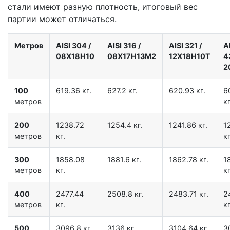
стали имеют разную плотность, итоговый вес
партии может отличаться.
Метров
AISI 304
/
AISI 316
/
AISI 321
/
A
08Х18Н10
08Х17Н13М2
12Х18Н10Т
4
2
100
619.36 кг.
627.2 кг.
620.93 кг.
6
метров
кг
200
1238.72
1254.4 кг.
1241.86 кг.
1
метров
кг.
кг
300
1858.08
1881.6 кг.
1862.78 кг.
1
метров
кг.
кг
400
2477.44
2508.8 кг.
2483.71 кг.
2
метров
кг.
кг
500
3096.8 кг.
3136 кг.
3104.64 кг.
3