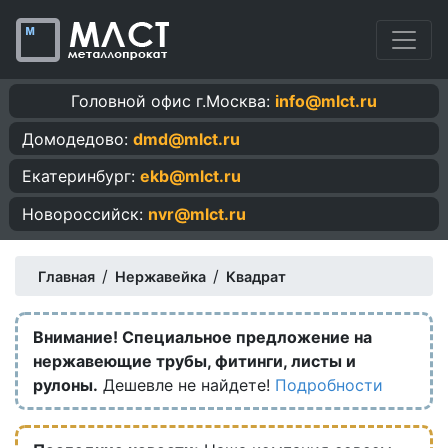
Головной офис г.Москва:
info@mlct.ru
Домодедово:
dmd@mlct.ru
Екатеринбург:
ekb@mlct.ru
Новороссийск:
nvr@mlct.ru
/
/
Главная
Нержавейка
Квадрат
Внимание! Специальное предложение на
нержавеющие трубы, фитинги, листы и
рулоны.
Дешевле не найдете!
Подробности