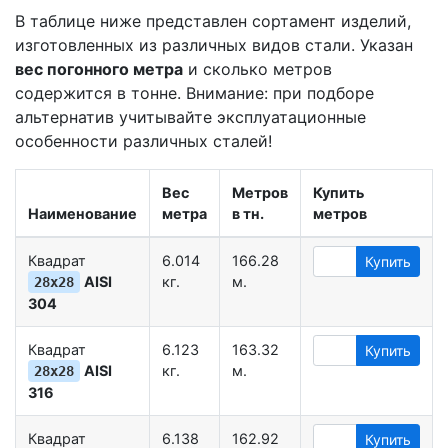
В таблице ниже представлен сортамент изделий,
изготовленных из различных видов стали. Указан
вес погонного метра
и сколько метров
содержится в тонне. Внимание: при подборе
альтернатив учитывайте эксплуатационные
особенности различных сталей!
Вес
Метров
Купить
Наименование
метра
в тн.
метров
Квадрат
6.014
166.28
Купить
AISI
кг.
м.
28х28
304
Квадрат
6.123
163.32
Купить
AISI
кг.
м.
28х28
316
Квадрат
6.138
162.92
Купить