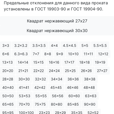
Предельные отклонения для данного вида проката
установлены в ГОСТ 19903-90 и ГОСТ 19904-90.
Квадрат нержавеющий 27х27
Квадрат нержавеющий 30х30
3x3
3.2x3.2
3.5x3.5
4x4
4.5x4.5
5x5
5.5x5.5
6x6
6.3x6.3
7x7
8x8
9x9
10x10
11x11
12x12
13x13
14x14
15x15
16x16
17x17
18x18
19x19
20x20
21x21
22x22
24x24
25x25
26x26
27x27
28x28
30x30
32x32
34x34
36x36
38x38
40x40
41x41
42x42
45x45
46x46
48x48
50x50
53x53
55x55
56x56
60x60
63x63
65x65
70x70
75x75
80x80
85x85
90x90
95x95
100x100
23x23
29x29
35x35
52x52