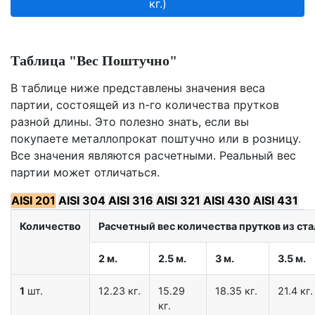
кг.)
Таблица "Вес Поштучно"
В таблице ниже представлены значения веса
партии, состоящей из n-го количества прутков
разной длины. Это полезно знать, если вы
покупаете металлопрокат поштучно или в розницу.
Все значения являются расчетными. Реальный вес
партии может отличаться.
AISI 201
AISI 304
AISI 316
AISI 321
AISI 430
AISI 431
Количество
Расчетный вес количества прутков из стал
2 м.
2.5 м.
3 м.
3.5 м.
1
шт.
12.23 кг.
15.29
18.35 кг.
21.4 кг.
кг.