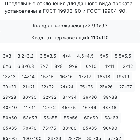
Предельные отклонения для данного вида проката
установлены в ГОСТ 19903-90 и ГОСТ 19904-90.
Квадрат нержавеющий 93х93
Квадрат нержавеющий 110х110
3x3
3.2x3.2
3.5x3.5
4x4
4.5x4.5
5x5
5.5x5.5
6x6
6.3x6.3
7x7
8x8
9x9
10x10
11x11
12x12
13x13
14x14
15x15
16x16
17x17
18x18
19x19
20x20
21x21
22x22
24x24
25x25
26x26
27x27
28x28
30x30
32x32
34x34
36x36
38x38
40x40
41x41
42x42
45x45
46x46
48x48
50x50
53x53
55x55
56x56
60x60
63x63
65x65
70x70
75x75
80x80
85x85
90x90
95x95
100x100
23x23
29x29
35x35
52x52