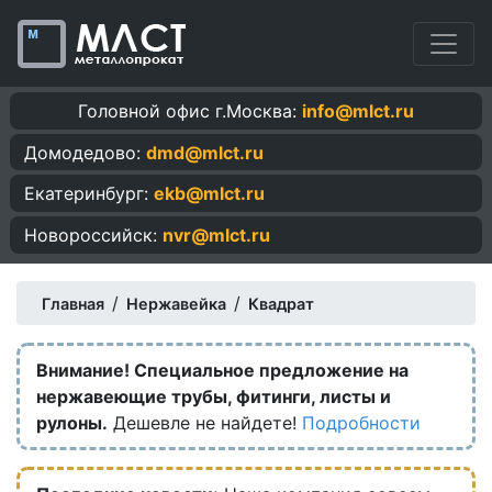
Головной офис г.Москва:
info@mlct.ru
Домодедово:
dmd@mlct.ru
Екатеринбург:
ekb@mlct.ru
Новороссийск:
nvr@mlct.ru
/
/
Главная
Нержавейка
Квадрат
Внимание! Специальное предложение на
нержавеющие трубы, фитинги, листы и
рулоны.
Дешевле не найдете!
Подробности