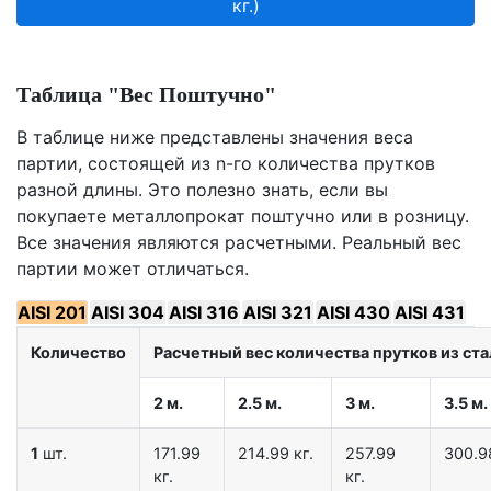
кг.)
Таблица "Вес Поштучно"
В таблице ниже представлены значения веса
партии, состоящей из n-го количества прутков
разной длины. Это полезно знать, если вы
покупаете металлопрокат поштучно или в розницу.
Все значения являются расчетными. Реальный вес
партии может отличаться.
AISI 201
AISI 304
AISI 316
AISI 321
AISI 430
AISI 431
Количество
Расчетный вес количества прутков из стал
2 м.
2.5 м.
3 м.
3.5 м.
1
шт.
171.99
214.99 кг.
257.99
300.98
кг.
кг.