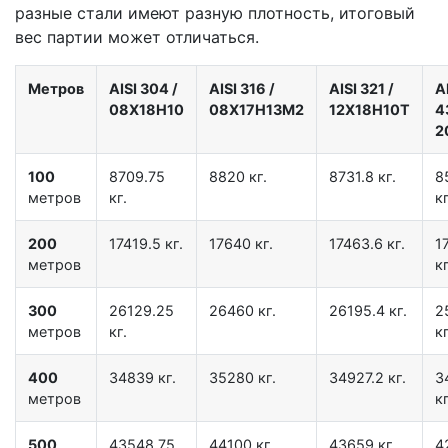
разные стали имеют разную плотность, итоговый
вес партии может отличаться.
Метров
AISI 304
/
AISI 316
/
AISI 321
/
A
08Х18Н10
08Х17Н13М2
12Х18Н10Т
4
2
100
8709.75
8820 кг.
8731.8 кг.
8
метров
кг.
кг
200
17419.5 кг.
17640 кг.
17463.6 кг.
1
метров
кг
300
26129.25
26460 кг.
26195.4 кг.
2
метров
кг.
кг
400
34839 кг.
35280 кг.
34927.2 кг.
3
метров
кг
500
43548.75
44100 кг.
43659 кг.
4