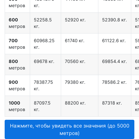
метров
кг.
кг
600
52258.5
52920 кг.
52390.8 кг.
5
метров
кг.
кг
700
60968.25
61740 кг.
61122.6 кг.
5
метров
кг.
кг
800
69678 кг.
70560 кг.
69854.4 кг.
6
метров
кг
900
78387.75
79380 кг.
78586.2 кг.
7
метров
кг.
кг
1000
87097.5
88200 кг.
87318 кг.
8
метров
кг.
кг
Нажмите, чтобы увидеть все значения (до 5000
метров)