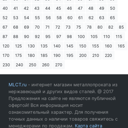
40
41
42
43
44
45
46
47
48
49
50
52
53
54
55
56
58
60
61
62
63
65
67
68
69
70
71
72
73
75
78
80
82
85
87
88
90
92
95
97
98
100
105
110
115
120
125
130
135
140
145
150
155
160
165
170
175
180
185
190
195
200
210
220
230
240
250
260
270
MLCT.ru
- интернет магазин металлопроката из
нержавеющей и других видов сталей. @ 2017
Предложения на сайте не являются публичной
офертой! Вся информация носит
ознакомительный характер. Для получения
точных данных о наличии товаров свяжитесь с
менеджерами по продажам.
Карта сайта