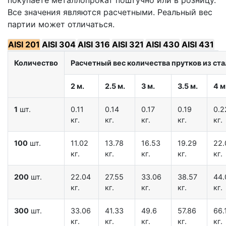
Все значения являются расчетными. Реальный вес
партии может отличаться.
AISI 201
AISI 304
AISI 316
AISI 321
AISI 430
AISI 431
Количество
Расчетный вес количества прутков из стал
2 м.
2.5 м.
3 м.
3.5 м.
4 м
1
шт.
0.11
0.14
0.17
0.19
0.2
кг.
кг.
кг.
кг.
кг.
100
шт.
11.02
13.78
16.53
19.29
22.
кг.
кг.
кг.
кг.
кг.
200
шт.
22.04
27.55
33.06
38.57
44.
кг.
кг.
кг.
кг.
кг.
300
шт.
33.06
41.33
49.6
57.86
66.
кг.
кг.
кг.
кг.
кг.