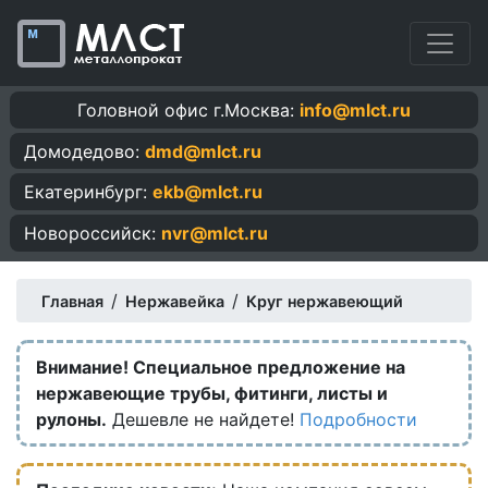
Головной офис г.Москва:
info@mlct.ru
Домодедово:
dmd@mlct.ru
Екатеринбург:
ekb@mlct.ru
Новороссийск:
nvr@mlct.ru
/
/
Главная
Нержавейка
Круг нержавеющий
Внимание! Специальное предложение на
нержавеющие трубы, фитинги, листы и
рулоны.
Дешевле не найдете!
Подробности