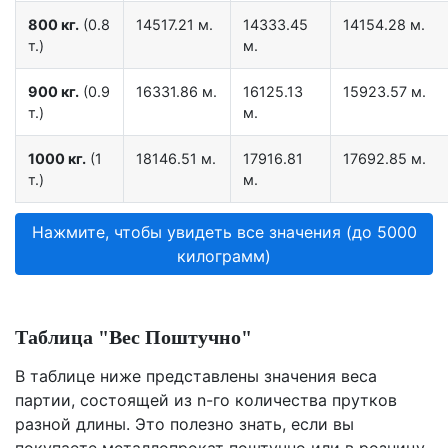
800 кг.
(0.8
14517.21 м.
14333.45
14154.28 м.
т.)
м.
900 кг.
(0.9
16331.86 м.
16125.13
15923.57 м.
т.)
м.
1000 кг.
(1
18146.51 м.
17916.81
17692.85 м.
т.)
м.
Нажмите, чтобы увидеть все значения (до 5000
килограмм)
Таблица "Вес Поштучно"
В таблице ниже представлены значения веса
партии, состоящей из n-го количества прутков
разной длины. Это полезно знать, если вы
покупаете металлопрокат поштучно или в розницу.