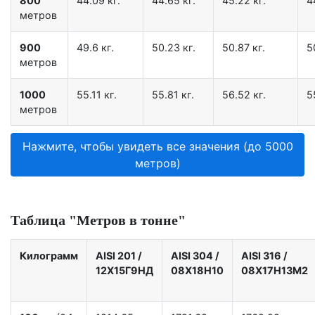
800
44.09 кг.
44.65 кг.
45.22 кг.
4
метров
900
49.6 кг.
50.23 кг.
50.87 кг.
5
метров
1000
55.11 кг.
55.81 кг.
56.52 кг.
5
метров
Нажмите, чтобы увидеть все значения (до 5000
метров)
Таблица "Метров в тонне"
Килограмм
AISI 201
/
AISI 304
/
AISI 316
/
12X15Г9НД
08Х18Н10
08Х17Н13М2