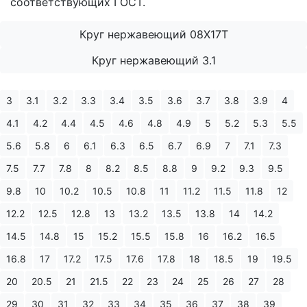
соответствующих ГОСТ.
Круг нержавеющий 08Х17Т
Круг нержавеющий 3.1
3
3.1
3.2
3.3
3.4
3.5
3.6
3.7
3.8
3.9
4
4.1
4.2
4.4
4.5
4.6
4.8
4.9
5
5.2
5.3
5.5
5.6
5.8
6
6.1
6.3
6.5
6.7
6.9
7
7.1
7.3
7.5
7.7
7.8
8
8.2
8.5
8.8
9
9.2
9.3
9.5
9.8
10
10.2
10.5
10.8
11
11.2
11.5
11.8
12
12.2
12.5
12.8
13
13.2
13.5
13.8
14
14.2
14.5
14.8
15
15.2
15.5
15.8
16
16.2
16.5
16.8
17
17.2
17.5
17.6
17.8
18
18.5
19
19.5
20
20.5
21
21.5
22
23
24
25
26
27
28
29
30
31
32
33
34
35
36
37
38
39