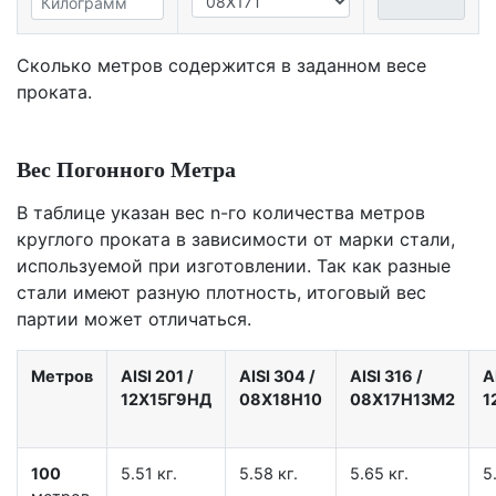
Сколько метров содержится в заданном весе
проката.
Вес Погонного Метра
В таблице указан вес n-го количества метров
круглого проката в зависимости от марки стали,
используемой при изготовлении. Так как разные
стали имеют разную плотность, итоговый вес
партии может отличаться.
Метров
AISI 201
/
AISI 304
/
AISI 316
/
A
12X15Г9НД
08Х18Н10
08Х17Н13М2
1
100
5.51 кг.
5.58 кг.
5.65 кг.
5