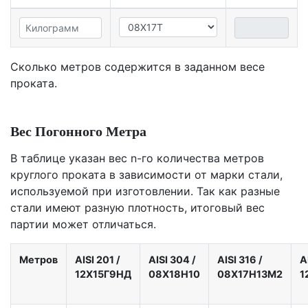
Сколько метров содержится в заданном весе
проката.
Вес Погонного Метра
В таблице указан вес n-го количества метров
круглого проката в зависимости от марки стали,
используемой при изготовлении. Так как разные
стали имеют разную плотность, итоговый вес
партии может отличаться.
Метров
AISI 201
/
AISI 304
/
AISI 316
/
A
12X15Г9НД
08Х18Н10
08Х17Н13М2
1