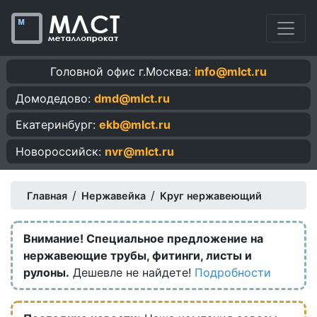
Головной офис г.Москва:
info@mlct.ru
Домодедово:
dmd@mlct.ru
Екатеринбург:
ekb@mlct.ru
Новороссийск:
nvr@mlct.ru
/
/
Главная
Нержавейка
Круг нержавеющий
Внимание! Специальное предложение на
нержавеющие трубы, фитинги, листы и
рулоны.
Дешевле не найдете!
Подробности