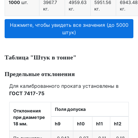
1000
шт.
3967.7
4959.63
5951.56
6943.48
кг.
кг.
кг.
кг.
Нажмите, чтобы увидеть все значения (до 5000
штук)
Таблица "Штук в тонне"
Предельные отклонения
Для калиброванного проката установлены в
ГОСТ 7417-75
Поля допуска
Отклонения
при диаметре
18 мм.
h9
h10
h11
h12