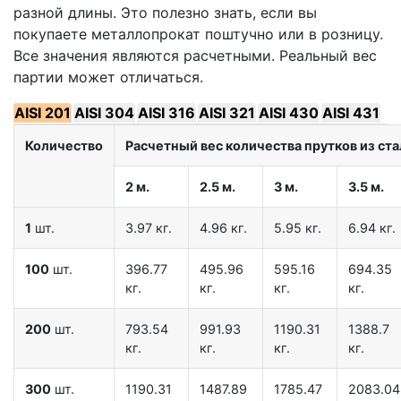
разной длины. Это полезно знать, если вы
покупаете металлопрокат поштучно или в розницу.
Все значения являются расчетными. Реальный вес
партии может отличаться.
AISI 201
AISI 304
AISI 316
AISI 321
AISI 430
AISI 431
Количество
Расчетный вес количества прутков из стал
2 м.
2.5 м.
3 м.
3.5 м.
1
шт.
3.97 кг.
4.96 кг.
5.95 кг.
6.94 кг.
100
шт.
396.77
495.96
595.16
694.35
кг.
кг.
кг.
кг.
200
шт.
793.54
991.93
1190.31
1388.7
кг.
кг.
кг.
кг.
300
шт.
1190.31
1487.89
1785.47
2083.04