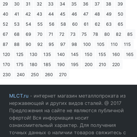
29
30
31
32
33
34
35
36
37
38
39
40
41
42
43
44
45
46
47
48
49
50
52
53
54
55
56
58
60
61
62
63
65
67
68
69
70
71
72
73
75
78
80
82
85
87
88
90
92
95
97
98
100
105
110
115
120
125
130
135
140
145
150
155
160
165
170
175
180
185
190
195
200
210
220
230
240
250
260
270
MLCT.ru
- интернет магазин металлопроката из
нержавеющей и других видов сталей. @ 2017
Предложения на сайте не являются публичной
офертой! Вся информация носит
ознакомительный характер. Для получения
точных данных о наличии товаров свяжитесь с