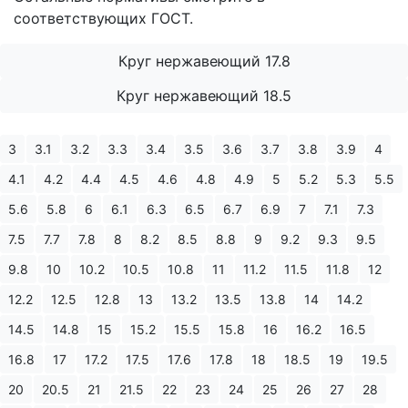
соответствующих ГОСТ.
Круг нержавеющий 17.8
Круг нержавеющий 18.5
3
3.1
3.2
3.3
3.4
3.5
3.6
3.7
3.8
3.9
4
4.1
4.2
4.4
4.5
4.6
4.8
4.9
5
5.2
5.3
5.5
5.6
5.8
6
6.1
6.3
6.5
6.7
6.9
7
7.1
7.3
7.5
7.7
7.8
8
8.2
8.5
8.8
9
9.2
9.3
9.5
9.8
10
10.2
10.5
10.8
11
11.2
11.5
11.8
12
12.2
12.5
12.8
13
13.2
13.5
13.8
14
14.2
14.5
14.8
15
15.2
15.5
15.8
16
16.2
16.5
16.8
17
17.2
17.5
17.6
17.8
18
18.5
19
19.5
20
20.5
21
21.5
22
23
24
25
26
27
28