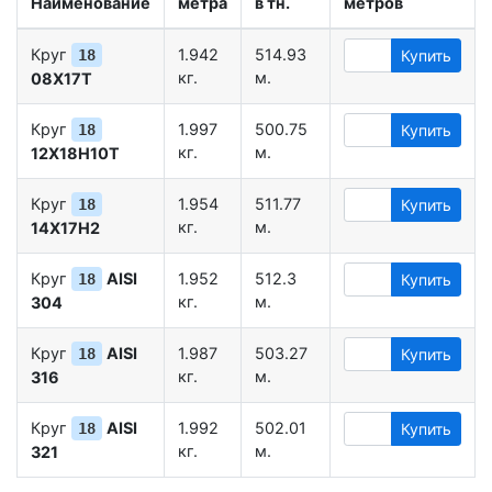
Наименование
метра
в тн.
метров
Круг
1.942
514.93
18
Купить
кг.
м.
08Х17Т
Круг
1.997
500.75
18
Купить
кг.
м.
12Х18Н10Т
Круг
1.954
511.77
18
Купить
кг.
м.
14Х17Н2
Круг
AISI
1.952
512.3
18
Купить
кг.
м.
304
Круг
AISI
1.987
503.27
18
Купить
кг.
м.
316
Круг
AISI
1.992
502.01
18
Купить
кг.
м.
321