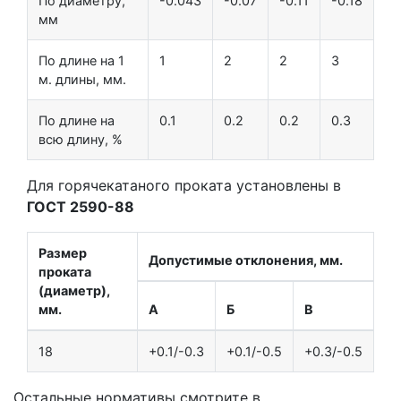
По диаметру,
-0.043
-0.07
-0.11
-0.18
мм
По длине на 1
1
2
2
3
м. длины, мм.
По длине на
0.1
0.2
0.2
0.3
всю длину, %
Для горячекатаного проката установлены в
ГОСТ 2590-88
Размер
Допустимые отклонения, мм.
проката
(диаметр),
мм.
А
Б
В
18
+0.1/-0.3
+0.1/-0.5
+0.3/-0.5
Остальные нормативы смотрите в