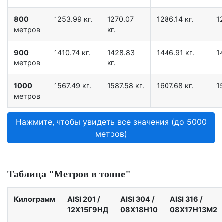
800
1253.99 кг.
1270.07
1286.14 кг.
1
метров
кг.
900
1410.74 кг.
1428.83
1446.91 кг.
1
метров
кг.
1000
1567.49 кг.
1587.58 кг.
1607.68 кг.
1
метров
Нажмите, чтобы увидеть все значения (до 5000
метров)
Таблица "Метров в тонне"
Килограмм
AISI 201
/
AISI 304
/
AISI 316
/
12X15Г9НД
08Х18Н10
08Х17Н13М2