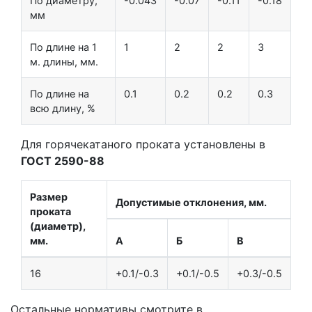
По диаметру,
-0.043
-0.07
-0.11
-0.18
мм
По длине на 1
1
2
2
3
м. длины, мм.
По длине на
0.1
0.2
0.2
0.3
всю длину, %
Для горячекатаного проката установлены в
ГОСТ 2590-88
Размер
Допустимые отклонения, мм.
проката
(диаметр),
мм.
А
Б
В
16
+0.1/-0.3
+0.1/-0.5
+0.3/-0.5
Остальные нормативы смотрите в