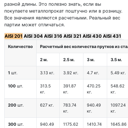
разной длины. Это полезно знать, если вы
покупаете металлопрокат поштучно или в розницу.
Все значения являются расчетными. Реальный вес
партии может отличаться.
AISI 201
AISI 304
AISI 316
AISI 321
AISI 430
AISI 431
Количество
Расчетный вес количества прутков из стал
2 м.
2.5 м.
3 м.
3.5 м.
1
шт.
3.13 кг.
3.92 кг.
4.7 кг.
5.49 кг.
100
шт.
313.5
391.87
470.25
548.62
кг.
кг.
кг.
кг.
200
шт.
627 кг.
783.74
940.49
1097.24
кг.
кг.
кг.
300
шт.
940.49
1175.62
1410.74
1645.86