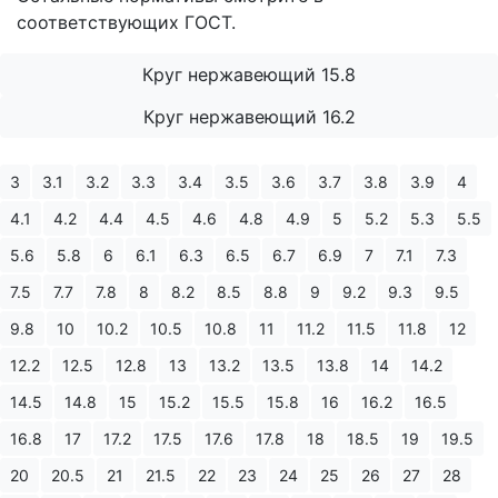
соответствующих ГОСТ.
Круг нержавеющий 15.8
Круг нержавеющий 16.2
3
3.1
3.2
3.3
3.4
3.5
3.6
3.7
3.8
3.9
4
4.1
4.2
4.4
4.5
4.6
4.8
4.9
5
5.2
5.3
5.5
5.6
5.8
6
6.1
6.3
6.5
6.7
6.9
7
7.1
7.3
7.5
7.7
7.8
8
8.2
8.5
8.8
9
9.2
9.3
9.5
9.8
10
10.2
10.5
10.8
11
11.2
11.5
11.8
12
12.2
12.5
12.8
13
13.2
13.5
13.8
14
14.2
14.5
14.8
15
15.2
15.5
15.8
16
16.2
16.5
16.8
17
17.2
17.5
17.6
17.8
18
18.5
19
19.5
20
20.5
21
21.5
22
23
24
25
26
27
28