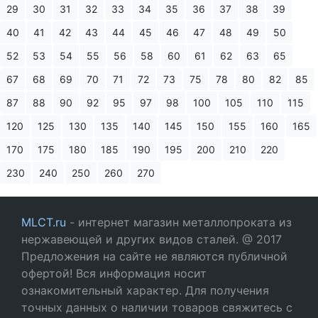
29
30
31
32
33
34
35
36
37
38
39
40
41
42
43
44
45
46
47
48
49
50
52
53
54
55
56
58
60
61
62
63
65
67
68
69
70
71
72
73
75
78
80
82
85
87
88
90
92
95
97
98
100
105
110
115
120
125
130
135
140
145
150
155
160
165
170
175
180
185
190
195
200
210
220
230
240
250
260
270
MLCT.ru
- интернет магазин металлопроката из
нержавеющей и других видов сталей. @ 2017
Предложения на сайте не являются публичной
офертой! Вся информация носит
ознакомительный характер. Для получения
точных данных о наличии товаров свяжитесь с