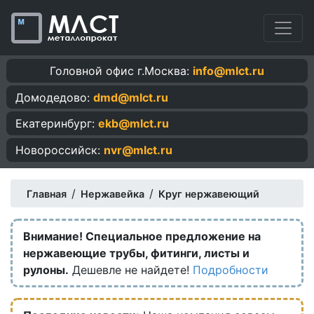
Головной офис г.Москва:
info@mlct.ru
Домодедово:
dmd@mlct.ru
Екатеринбург:
ekb@mlct.ru
Новороссийск:
nvr@mlct.ru
/
/
Главная
Нержавейка
Круг нержавеющий
Внимание! Специальное предложение на
нержавеющие трубы, фитинги, листы и
рулоны.
Дешевле не найдете!
Подробности